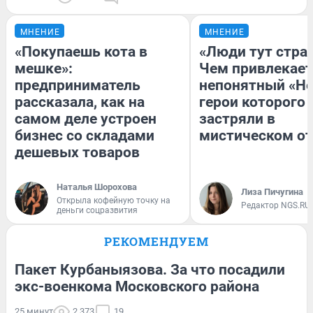
МНЕНИЕ
МНЕНИЕ
«Покупаешь кота в
«Люди тут стра
мешке»:
Чем привлекает
предприниматель
непонятный «Не
рассказала, как на
герои которого
самом деле устроен
застряли в
бизнес со складами
мистическом от
дешевых товаров
Наталья Шорохова
Лиза Пичугина
Открыла кофейную точку на
Редактор NGS.RU
деньги соцразвития
РЕКОМЕНДУЕМ
Пакет Курбаныязова. За что посадили
экс-военкома Московского района
25 минут
2 373
19