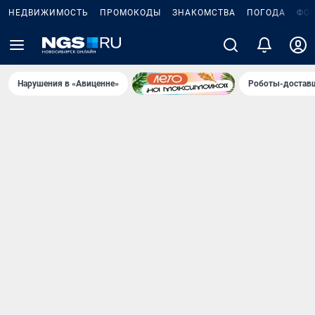
НЕДВИЖИМОСТЬ
ПРОМОКОДЫ
ЗНАКОМСТВА
ПОГОДА
ФО
Нарушения в «Авиценне»
Роботы-доставщ