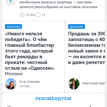
5
необычным украсить квартиру — смотрим
зелёное разнообразие на выставке экзотики
26 860
13
МНЕНИЕ
МНЕНИЕ
«Никого нельзя
Продашь за 300
победить». О чём
заплатишь с 400
главный блокбастер
бизнесменам го
этого года, который
новый закон о н
бьет рекорды в
— он коснется 
прокате: честный
и даже репетит
отзыв на «Одиссею»
Нолана
Стас Соколов
Анастасия Завг
Эксперт
РЕКОМЕНДУЕМ