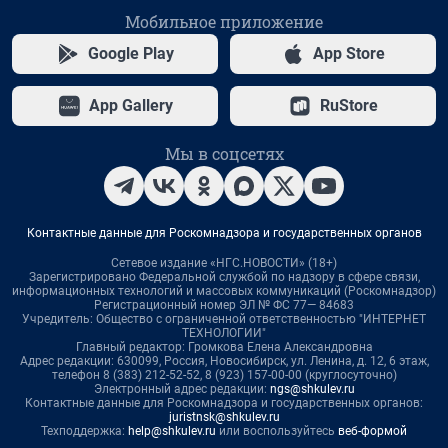
Мобильное приложение
Google Play
App Store
App Gallery
RuStore
Мы в соцсетях
Контактные данные для Роскомнадзора и государственных органов
Сетевое издание «НГС.НОВОСТИ» (18+)
Зарегистрировано Федеральной службой по надзору в сфере связи,
информационных технологий и массовых коммуникаций (Роскомнадзор)
Регистрационный номер ЭЛ № ФС 77— 84683
Учредитель: Общество с ограниченной ответственностью "ИНТЕРНЕТ
ТЕХНОЛОГИИ"
Главный редактор: Громкова Елена Александровна
Адрес редакции: 630099, Россия, Новосибирск, ул. Ленина, д. 12, 6 этаж,
телефон 8 (383) 212-52-52, 8 (923) 157-00-00 (круглосуточно)
Электронный адрес редакции:
ngs@shkulev.ru
Контактные данные для Роскомнадзора и государственных органов:
juristnsk@shkulev.ru
Техподдержка:
help@shkulev.ru
или воспользуйтесь
веб-формой