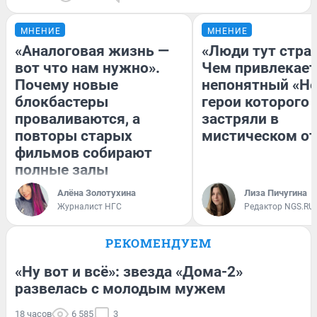
МНЕНИЕ
МНЕНИЕ
«Аналоговая жизнь —
«Люди тут стра
вот что нам нужно».
Чем привлекает
Почему новые
непонятный «Не
блокбастеры
герои которого
проваливаются, а
застряли в
повторы старых
мистическом от
фильмов собирают
полные залы
Алёна Золотухина
Лиза Пичугина
Журналист НГС
Редактор NGS.RU
РЕКОМЕНДУЕМ
«Ну вот и всё»: звезда «Дома-2»
развелась с молодым мужем
18 часов
6 585
3