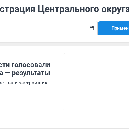
страция Центрального округ
Примен
асти голосовали
а — результаты
гистрали застройщик