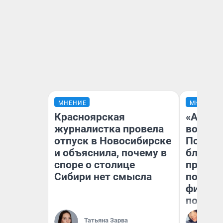
МНЕНИЕ
МНЕНИЕ
Красноярская
«Анало
журналистка провела
вот чт
отпуск в Новосибирске
Почему
и объяснила, почему в
блокба
споре о столице
провал
Сибири нет смысла
повтор
фильмо
полные
Ал
Татьяна Зарва