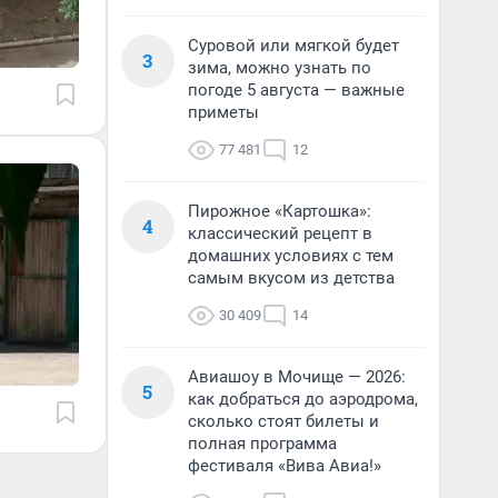
Суровой или мягкой будет
3
зима, можно узнать по
погоде 5 августа — важные
приметы
77 481
12
Пирожное «Картошка»:
4
классический рецепт в
домашних условиях с тем
самым вкусом из детства
30 409
14
Авиашоу в Мочище — 2026:
5
как добраться до аэродрома,
сколько стоят билеты и
полная программа
фестиваля «Вива Авиа!»