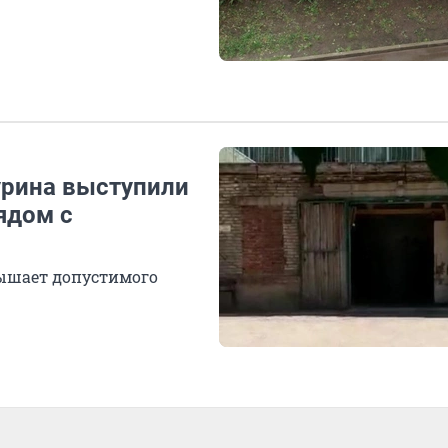
рина выступили
ядом с
вышает допустимого