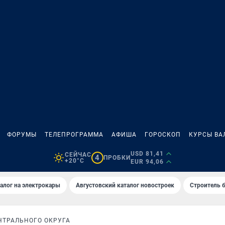
ФОРУМЫ
ТЕЛЕПРОГРАММА
АФИША
ГОРОСКОП
КУРСЫ ВА
USD 81,41
СЕЙЧАС
4
ПРОБКИ
+20°C
EUR 94,06
алог на электрокары
Августовский каталог новостроек
Строитель б
ТРАЛЬНОГО ОКРУГА