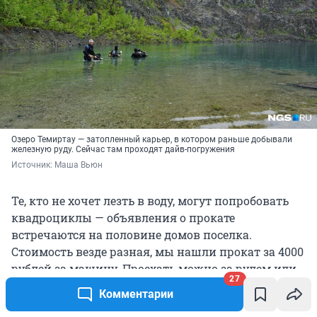
Озеро Темиртау — затопленный карьер, в котором раньше добывали
железную руду. Сейчас там проходят дайв-погружения
Источник: 
Маша Вьюн
Те, кто не хочет лезть в воду, могут попробовать
квадроциклы — объявления о прокате
встречаются на половине домов поселка.
Стоимость везде разная, мы нашли прокат за 4000
рублей за машину. Проехать можно за рулем или
27
пассажиром. Крутые склоны, кедры, пихты,
Комментарии
горные реки и броды, извилистые таежные