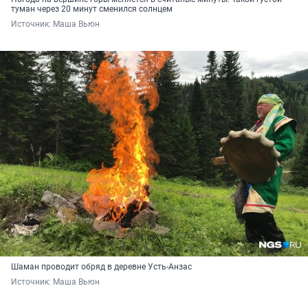
туман через 20 минут сменился солнцем
Источник: 
Маша Вьюн
Шаман проводит обряд в деревне Усть-Анзас
Источник: 
Маша Вьюн