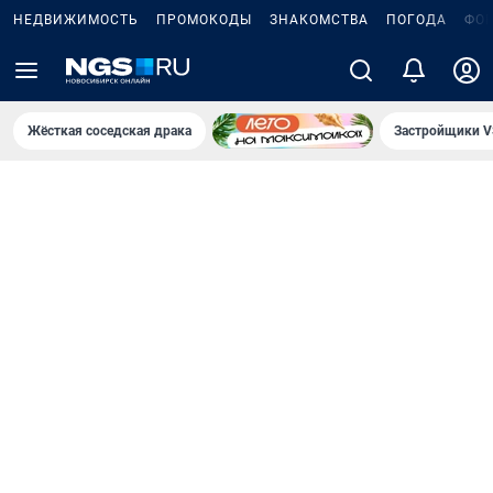
НЕДВИЖИМОСТЬ
ПРОМОКОДЫ
ЗНАКОМСТВА
ПОГОДА
ФО
Жёсткая соседская драка
Застройщики V