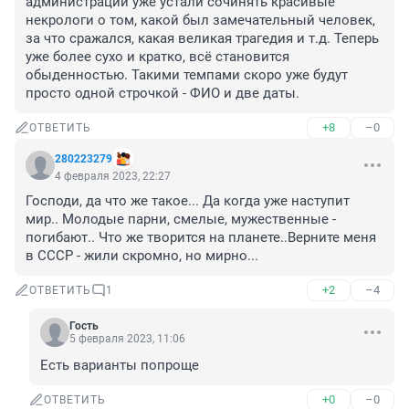
администрации уже устали сочинять красивые 
некрологи о том, какой был замечательный человек, 
за что сражался, какая великая трагедия и т.д. Теперь 
уже более сухо и кратко, всё становится 
обыденностью. Такими темпами скоро уже будут 
просто одной строчкой - ФИО и две даты.
+8
–0
ОТВЕТИТЬ
280223279
4 февраля 2023, 22:27
Господи, да что же такое... Да когда уже наступит 
мир.. Молодые парни, смелые, мужественные - 
погибают.. Что же творится на планете..Верните меня 
в СССР - жили скромно, но мирно...
+2
–4
ОТВЕТИТЬ
1
Гость
5 февраля 2023, 11:06
Есть варианты попроще
+0
–0
ОТВЕТИТЬ