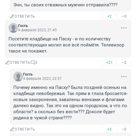
Энн, ты своих отважных мужчин отправила????
+2
–0
ОТВЕТИТЬ
Гость
4 февраля 2023, 21:45
Посетите кладбище на Пасху - и по количеству 
соответствующих могил все всё поймёте. Телевизор 
такое не покажет.
+21
–2
ОТВЕТИТЬ
3
Гость
4 февраля 2023, 23:57
Почему именно на Пасху? Была поздней осенью на 
кладбище левобережья. Так прям в глаза бросается- 
новые захоронения, завалены венками и флагами 
далеко видно. Так это на одном городском, а что по 
области? а сколько без вести??? Доколе будет 
родина в чужой стране????
+3
–0
ОТВЕТИТЬ