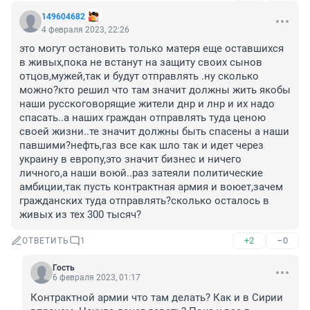
149604682
4 февраля 2023, 22:26
это могут остановить только матеря еще оставшихся 
в живых,пока не встанут на защиту своих сынов 
отцов,мужей,так и будут отправлять .ну сколько 
можно?кто решил что там значит должны жить якобы 
наши русскоговорящие жители днр и лнр и их надо 
спасать..а наших граждан отправлять туда ценою 
своей жизни..те значит должны быть спасены а наши 
павшими?нефть,газ все как шло так и идет через 
украину в европу,это значит бизнес и ничего 
личного,а наши воюй..раз затеяли политические 
амбиции,так пусть контрактная армия и воюет,зачем 
гражданских туда отправлять?сколько осталось в 
живых из тех 300 тысяч?
+2
–0
ОТВЕТИТЬ
1
Гость
6 февраля 2023, 01:17
Контрактной армии что там делать? Как и в Сирии 