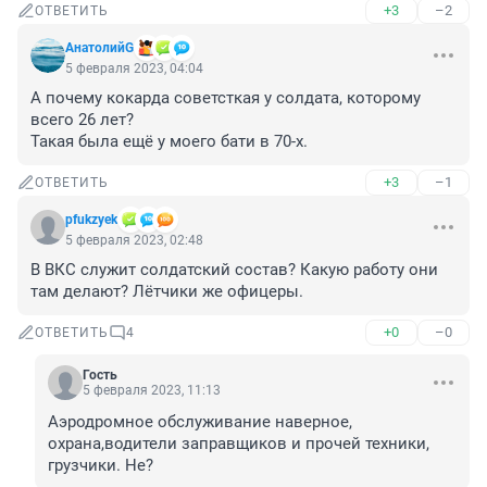
+3
–2
ОТВЕТИТЬ
АнатолийG
5 февраля 2023, 04:04
А почему кокарда советсткая у солдата, которому 
всего 26 лет?

Такая была ещё у моего бати в 70-х.
+3
–1
ОТВЕТИТЬ
pfukzyek
5 февраля 2023, 02:48
В ВКС служит солдатский состав? Какую работу они 
там делают? Лётчики же офицеры.
+0
–0
ОТВЕТИТЬ
4
Гость
5 февраля 2023, 11:13
Аэродромное обслуживание наверное, 
охрана,водители заправщиков и прочей техники, 
грузчики. Не?