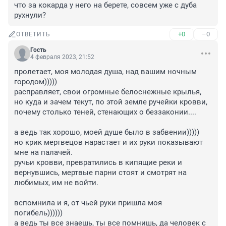
что за кокарда у него на берете, совсем уже с дуба 
рухнули?
+0
–0
ОТВЕТИТЬ
Гость
4 февраля 2023, 21:52
пролетает, моя молодая душа, над вашим ночным 
городом)))))

расправляет, свои огромные белоснежные крылья, 

но куда и зачем текут, по этой земле ручейки кровви, 

почему столько теней, стенающих о беззаконии....

а ведь так хорошо, моей душе было в забвении)))))

но крик мертвецов нарастает и их руки показывают 
мне на палачей.

ручьи кровви, превратились в кипящие реки и

вернувшись, мертвые парни стоят и смотрят на 
любимых, им не войти.

вспомнила и я, от чьей руки пришла моя 
погибель))))))

а ведь ты все знаешь, ты все помнишь, да человек с 