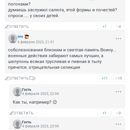
погонами?

думаешь заслужил салюта, этой формы и почестей?

спроси..... у своих детей.
+1
–4
ОТВЕТИТЬ
энн
4 февраля 2023, 21:51
соболезнования близким и светлая память Воину... 
военные действия забирают самых лучших, а 
шелупонь всякая трусливая и пивная в тылу 
прячется. отрицательная селекция
+11
–15
ОТВЕТИТЬ
2
Гость
4 февраля 2023, 22:04
Как ты, например? 😉
+1
–0
ОТВЕТИТЬ
Гость
4 февраля 2023, 23:59