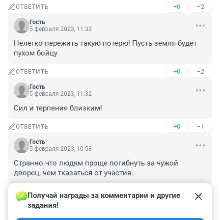
+0
–2
ОТВЕТИТЬ
Гость
5 февраля 2023, 11:33
Нелегко пережить такую потерю! Пусть земля будет 
пухом бойцу
+0
–2
ОТВЕТИТЬ
Гость
5 февраля 2023, 11:32
Сил и терпения близким!
+0
–1
ОТВЕТИТЬ
Гость
5 февраля 2023, 10:58
Странно что людям проще погибнуть за чужой 
дворец, чем тказаться от участия..
+3
–0
ОТВЕТИТЬ
Получай награды за комментарии и другие 
задания!
Гость
5 февраля 2023, 10:57