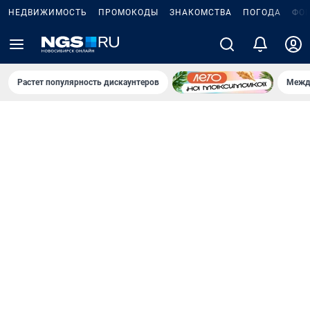
НЕДВИЖИМОСТЬ
ПРОМОКОДЫ
ЗНАКОМСТВА
ПОГОДА
ФО
Растет популярность дискаунтеров
Межд