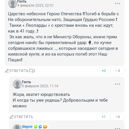
Гость
4 февраля 2023, 22:51
Царство небесное Герою Отечества ❗️Погиб в борьбе с 
Не оборонительным нато, Защищая Грудью Россию ❗️

 Танки « Леопарды « с крестами вновь на нас идут, 
как в 41 году…❗️

 Эх как жаль, что я не Министр Обороны, иначе прям 
сегодня нанёс бы превентивный удар 🥊, по кучке 
собравшихся лживых …, которые заседают сегодня в 
киевской хунте, и из-за которых погиб этот Наш 
Пацан❗️
+0
–3
ОТВЕТИТЬ
2
Гость
5 февраля 2023, 11:16
Жора, хватит юродствовать

И когда ты уже уедешь? Добровольцем и тебе 
можно
+1
–0
ОТВЕТИТЬ
Slepnir