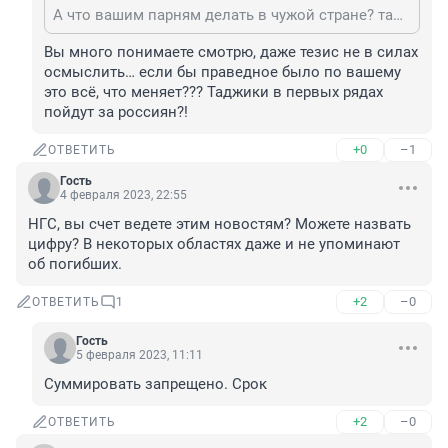
А что вашим парням делать в чужой стране? таджики эту простую истину поняли. а вы нет.
Вы много понимаете смотрю, даже тезис не в силах 
осмыслить… если бы праведное было по вашему 
это всё, что меняет??? Таджики в первых рядах 
пойдут за россиян?!
+0
–1
ОТВЕТИТЬ
Гость
4 февраля 2023, 22:55
НГС, вы счет ведете этим новостям? Можете назвать 
цифру? В некоторых областях даже и не упоминают 
об погибших.
+2
–0
ОТВЕТИТЬ
1
Гость
5 февраля 2023, 11:11
Суммировать запрещено. Срок
+2
–0
ОТВЕТИТЬ