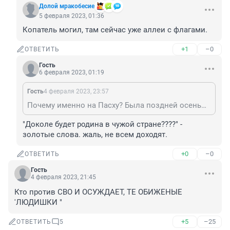
Долой мракобесие
5 февраля 2023, 01:36
Копатель могил, там сейчас уже аллеи с флагами.
+1
–0
ОТВЕТИТЬ
Гость
6 февраля 2023, 01:19
Гость
4 февраля 2023, 23:57
Почему именно на Пасху? Была поздней осенью на кладбище левобережья. Так прям в глаза бросается- новые захоронения, завалены венками и флагами далеко видно. Так это на одном городском, а что по области? а сколько без вести??? Доколе будет родина в чужой стране????
"Доколе будет родина в чужой стране????" - 
золотые слова. жаль, не всем доходят.
+0
–0
ОТВЕТИТЬ
Гость
4 февраля 2023, 21:45
Кто против СВО И ОСУЖДАЕТ, ТЕ ОБИЖЕНЫЕ 
'ЛЮДИШКИ "
+5
–25
ОТВЕТИТЬ
5