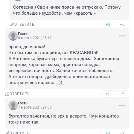
Согласна ) Свои ниже пояса не отпускаю. Потому 
что больше неудобств , чем «красоты»
+0
–0
ОТВЕТИТЬ
Гость
8 марта 2021, 05:17
Браво, девчонки! 

Что бы там не говорили, вы КРАСАВИЦЫ!

А Ангелинка-бухгалтер - с нашего дома. Занимается 
спортом, хорошая мама, приятная соседка, 
интересная личность. За ней хочется наблюдать. 

А те, кто говорят дребедень о длинных волосах, 
постригитесь налысо!.. ))
+1
–0
ОТВЕТИТЬ
Гость
7 марта 2021, 21:06
Бухгалтер зачетная, не зря в декрете. Ну и кондитер 
тоже ниче так.
+0
–2
ОТВЕТИТЬ