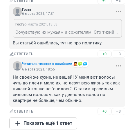
+4
–3
ОТВЕТИТЬ
Гость
6 марта 2021, 17:31
Гость
6 марта 2021, 13:53
Сочувствую их мужьям и сожителям. Это тихий ужас! Даже если в квартире есть кошка с своей коротенькой шерстью - эта шерсть попадается повсюду. А тут такая волосня!
Вы статьёй ошиблись, тут не про политику.
+0
–3
ОТВЕТИТЬ
Читатель текстов с ошибками
6 марта 2021, 18:56
На своей же кухне, не вашей! У меня вот волосы 
чуть до плеч и мало их, но лезут всю жизнь так как 
никакой кошке не "снилось". С таким красивым 
сильным волосом, как у девчонок волос по 
квартире не больше, чем обычно.
+0
–3
ОТВЕТИТЬ
Показать ещё 1 ответ