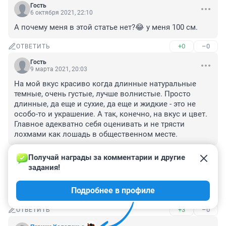
Гость
6 октября 2021, 22:10
А почему меня в этой статье нет?😂 у меня 100 см.
+0
–0
ОТВЕТИТЬ
Гость
9 марта 2021, 20:03
На мой вкус красиво когда длинные натуральные 
темные, очень густые, лучше волнистые. Просто 
длинные, да еще и сухие, да еще и жидкие - это не 
особо-то и украшение. А так, конечно, на вкус и цвет. 
Главное адекватно себя оценивать и не трясти 
лохмами как лошадь в общественном месте.
+0
–0
ОТВЕТИТЬ
Получай награды за комментарии и другие 
задания!
Гость
9 марта 2021, 11:56
Подробнее в профиле
зато сразу видно кто длину волос фотал, а кто жепу.
+3
–0
ОТВЕТИТЬ