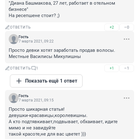
"Диана Башмакова, 27 лет, работает в отельном 
бизнесе"

На ресепшене стоит? ;)
+2
–0
ОТВЕТИТЬ
Гость
7 марта 2021, 09:22
Просто девки хотят заработать продав волосы.

Местные Василисы Микулишны
+1
–1
ОТВЕТИТЬ
1
Показать ещё 1 ответ
Гость
7 марта 2021, 09:15
Просто шикарная статья!

девушки-красавицы,королевишны.

А кто подтявкивает,подвывает, обхаивает, идите 
мимо и не завидуйте

такой красоте,не для вас цветет )))