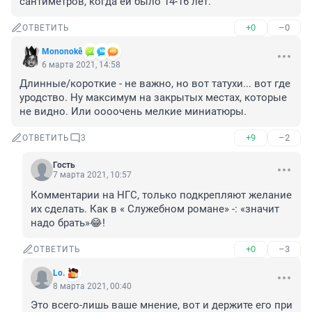
сантиметров, когда ей было 14-16 лет.
+0
–0
ОТВЕТИТЬ
Mononokê
6 марта 2021, 14:58
Длинные/короткие - не важно, но вот татухи... вот где 
уродство. Ну максимум на закрытых местах, которые 
не видно. Или оооочень мелкие миниатюры.
+9
–2
ОТВЕТИТЬ
3
Гость
7 марта 2021, 10:57
Комментарии на НГС, только подкрепляют желание 
их сделать. Как в « Служебном романе» -: «значит 
надо брать»😂!
+0
–3
ОТВЕТИТЬ
Lo.
8 марта 2021, 00:40
Это всего-лишь ваше мнение, вот и держите его при 