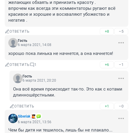
желающих обхаять и принизить красоту . 

впрочем как всегда эти комментаторы ругают всё 
красивое и хорошее и восхваляют убожество и 
негатив .
+8
–5
ОТВЕТИТЬ
Гость
6 марта 2021, 14:08
хорошо пока линька не начнется, а она начнется!
+6
–1
ОТВЕТИТЬ
1
Гость
6 марта 2021, 20:20
Она всё время происходит так-то. Это как с котами 
длинношёрстными.
+1
–0
ОТВЕТИТЬ
Siberiak
6 марта 2021, 13:56
Чем бы дитя ни тешилось, лишь бы не плакало...