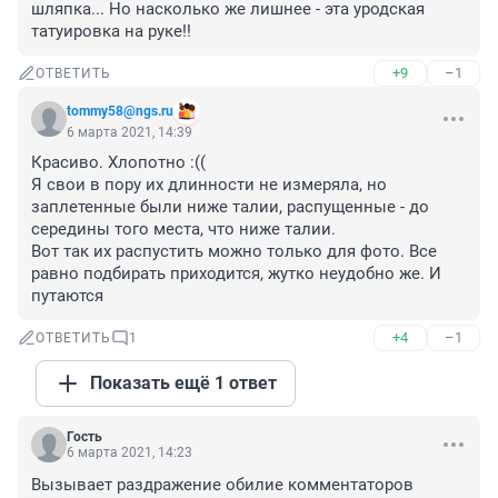
шляпка... Но насколько же лишнее - эта уродская 
татуировка на руке!!
+9
–1
ОТВЕТИТЬ
tommy58@ngs.ru
6 марта 2021, 14:39
Красиво. Хлопотно :((

Я свои в пору их длинности не измеряла, но 
заплетенные были ниже талии, распущенные - до 
середины того места, что ниже талии.

Вот так их распустить можно только для фото. Все 
равно подбирать приходится, жутко неудобно же. И 
путаются
+4
–1
ОТВЕТИТЬ
1
Показать ещё 1 ответ
Гость
6 марта 2021, 14:23
Вызывает раздражение обилие комментаторов 