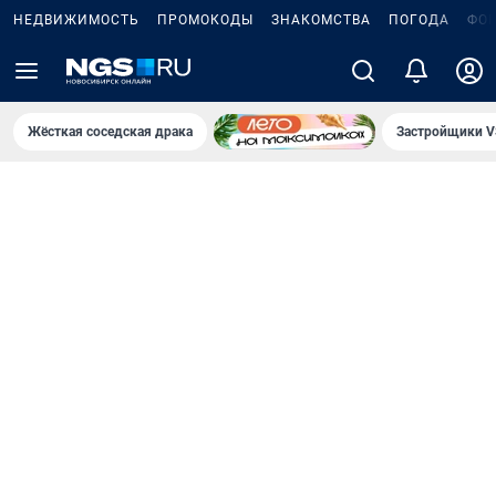
НЕДВИЖИМОСТЬ
ПРОМОКОДЫ
ЗНАКОМСТВА
ПОГОДА
ФО
Жёсткая соседская драка
Застройщики V