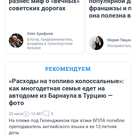
разнес миф о «вечных»
популярной де
советских дорогах
франшизы и п
она полезна в
Олег Арефьев
Блогер, предприниматель,
Мария Тищенк
владелец в транспортном
Обозреватель
бизнесе
РЕКОМЕНДУЕМ
«Расходы на топливо колоссальные»:
как многодетная семья едет на
автодоме из Барнаула в Турцию —
фото
23 часа
12 467
5
На пляже под Геленджиком при атаке БПЛА погибли
преподаватель английского языка и ее 12-летняя
дочь