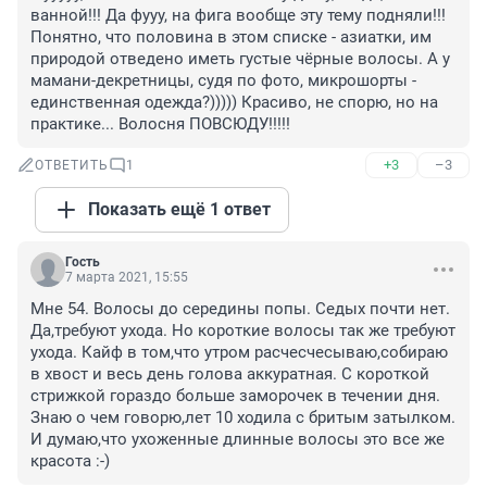
ванной!!! Да фууу, на фига вообще эту тему подняли!!! 
Понятно, что половина в этом списке - азиатки, им 
природой отведено иметь густые чёрные волосы. А у 
мамани-декретницы, судя по фото, микрошорты - 
единственная одежда?))))) Красиво, не спорю, но на 
практике... Волосня ПОВСЮДУ!!!!!
+3
–3
ОТВЕТИТЬ
1
Показать ещё 1 ответ
Гость
7 марта 2021, 15:55
Мне 54. Волосы до середины попы. Седых почти нет. 
Да,требуют ухода. Но короткие волосы так же требуют 
ухода. Кайф в том,что утром расчесчесываю,собираю 
в хвост и весь день голова аккуратная. С короткой 
стрижкой гораздо больше заморочек в течении дня. 
Знаю о чем говорю,лет 10 ходила с бритым затылком. 
И думаю,что ухоженные длинные волосы это все же 
красота :-)