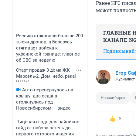
Ранее НГС писал
может полность
ГЛАВНЫЕ Н
Россию атаковали больше 200
КАНАЛЕ NG
тысяч дронов, а Беларусь
стягивает войска к
Подписывайте
украинской границе: главное
об СВО за неделю
Старт продаж 3 дома ЖК
Егор Са
Марсель-2. Дом, небо, река!
Журналист
Авто перевернулось на
крышу: два седана
Новосибирск
столкнулись под
Новосибирском — видео
9
Лицевая гладь для чайников:
гайд от набора петель до
первого готового изделия
Увидели опечатку? В