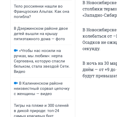
В Новосибирске
Тело россиянки нашли во
столбики термом
Французских Альпах. Как она
«Западно-Сибир
погибла?
В Дзержинском районе двое
В Новосибирске 
детей вышли на крышу
колебаться от –
пятиэтажного дома — фото
Осадков не ожид
секунду.
«Чтобы нас носили на
ручках, мы любим»: нерпа
Сергеевна, которую спасли
В ночь на 30 ма
бельком, стала звездой Сети.
днём — от +9 до
Видео
будут превышать
В Калининском районе
неизвестный сорвал цепочку
с женщины — видео
Тигры на пляже и 300 оленей
в дикой природе: топ-24
самых красивых бухт