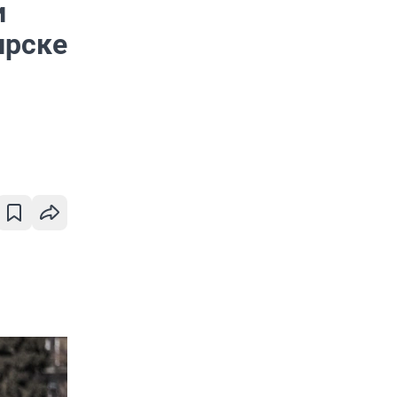
и
ирске