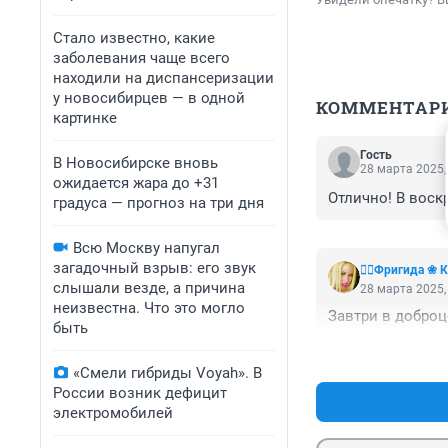
Стало известно, какие
заболевания чаще всего
находили на диспансеризации
у новосибирцев — в одной
КОММЕНТАР
картинке
Гость
В Новосибирске вновь
28 марта 2025,
ожидается жара до +31
Отлично! В воск
градуса — прогноз на три дня
Всю Москву напугал
загадочный взрыв: его звук
❤️‍🔥Фригида ❀
слышали везде, а причина
28 марта 2025,
неизвестна. Что это могло
Завтри в доброц
быть
«Смели гибриды Voyah». В
России возник дефицит
электромобилей