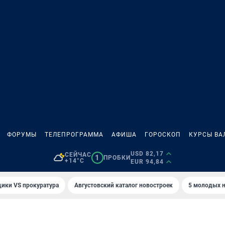
ФОРУМЫ
ТЕЛЕПРОГРАММА
АФИША
ГОРОСКОП
КУРСЫ ВА
USD 82,17
СЕЙЧАС
1
ПРОБКИ
+14°C
EUR 94,84
ики VS прокуратура
Августовский каталог новостроек
5 молодых н