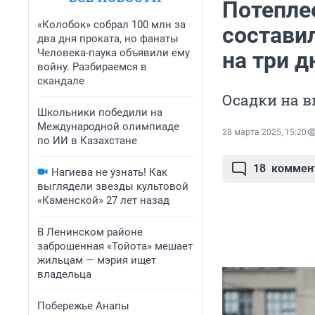
Потеплее
«Колобок» собрал 100 млн за
состави
два дня проката, но фанаты
Человека-паука объявили ему
на три д
войну. Разбираемся в
скандале
Осадки на 
Школьники победили на
Международной олимпиаде
28 марта 2025, 15:20
по ИИ в Казахстане
18
коммен
Нагиева не узнать! Как
выглядели звезды культовой
«Каменской» 27 лет назад
В Ленинском районе
заброшенная «Тойота» мешает
жильцам — мэрия ищет
владельца
Побережье Анапы