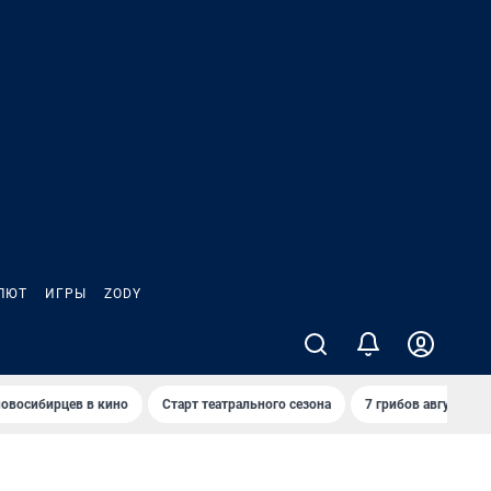
ЛЮТ
ИГРЫ
ZODY
овосибирцев в кино
Старт театрального сезона
7 грибов августа