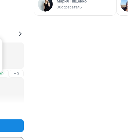
Мария Тищенко
Обозреватель
+0
–0
+2
–0