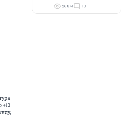
26 874
13
тура
о +13
унду,