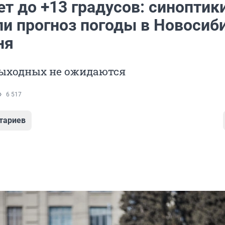
т до +13 градусов: синоптик
ли прогноз погоды в Новосиб
ня
выходных не ожидаются
6 517
тариев