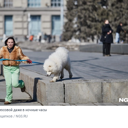
люсовой даже в ночные часы
Ощепков / NGS.RU