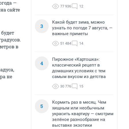
огода —
77 936
12
на сайте
Какой будет зима, можно
3
узнать по погоде 7 августа, —
 будет
важные приметы
градусов.
51 484
14
метров в
Пирожное «Картошка»:
4
классический рецепт в
адуса,
домашних условиях с тем
ра не
самым вкусом из детства
30 776
15
Кормить раз в месяц. Чем
5
хищным или необычным
украсить квартиру — смотрим
зелёное разнообразие на
выставке экзотики