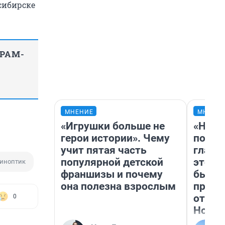
сибирске
ГРАМ-
МНЕНИЕ
МНЕНИ
«Игрушки больше не
«Нико
герои истории». Чему
побед
учит пятая часть
главн
популярной детской
этого
иноптик
франшизы и почему
бьет 
она полезна взрослым
прока
отзыв
0
Нолан