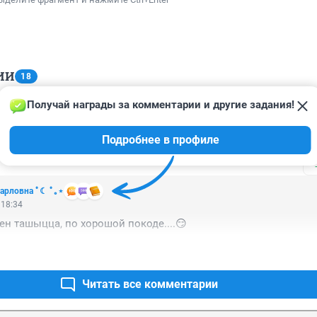
ИИ
18
Получай награды за комментарии и другие задания!
 18:43
Подробнее в профиле
ресенье время барашка есть!
 Карловна ﾟ☾ ﾟ｡⋆
 18:34
ен ташыцца, по хорошой покоде....😏
Читать все комментарии