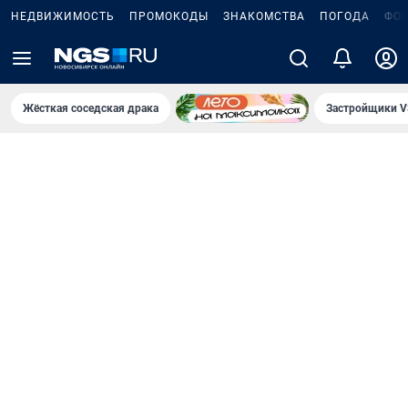
НЕДВИЖИМОСТЬ
ПРОМОКОДЫ
ЗНАКОМСТВА
ПОГОДА
ФО
Жёсткая соседская драка
Застройщики V