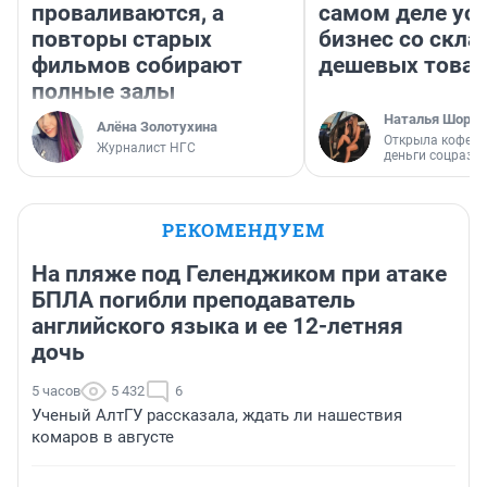
проваливаются, а
самом деле ус
повторы старых
бизнес со скл
фильмов собирают
дешевых това
полные залы
Наталья Шорох
Алёна Золотухина
Открыла кофейн
Журналист НГС
деньги соцразв
РЕКОМЕНДУЕМ
На пляже под Геленджиком при атаке
БПЛА погибли преподаватель
английского языка и ее 12-летняя
дочь
5 часов
5 432
6
Ученый АлтГУ рассказала, ждать ли нашествия
комаров в августе