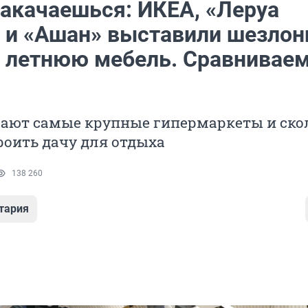
закачаешься: ИКЕА, «Леруа
 и «Ашан» выставили шезлонг
и летнюю мебель. Сравнивае
гают самые крупные гипермаркеты и ско
роить дачу для отдыха
138 260
тария