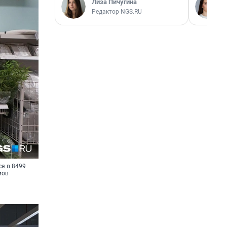
Лиза Пичугина
Редактор NGS.RU
ся в 8499
мов