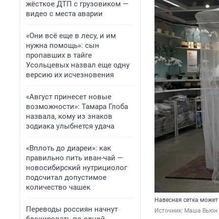
жёсткое ДТП с грузовиком —
видео с места аварии
«Они всё еще в лесу, и им
нужна помощь»: сын
пропавших в тайге
Усольцевых назвал еще одну
версию их исчезновения
«Август принесет новые
возможности»: Тамара Глоба
назвала, кому из знаков
зодиака улыбнется удача
«Вплоть до диареи»: как
правильно пить иван-чай —
новосибирский нутрициолог
подсчитал допустимое
количество чашек
Навесная сетка может 
Переводы россиян начнут
Источник: 
Маша Вьюн 