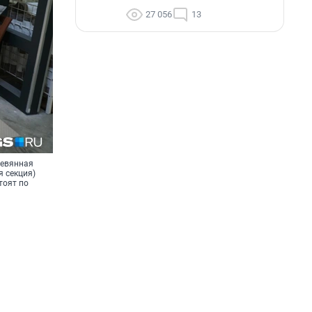
27 056
13
ревянная
я секция)
тоят по