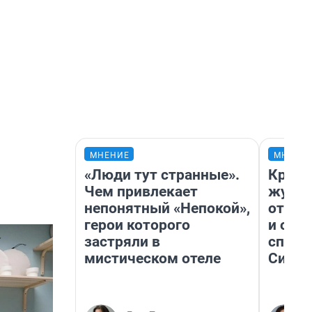
МНЕНИЕ
МНЕНИ
«Люди тут странные».
Красн
Чем привлекает
журна
непонятный «Непокой»,
отпус
герои которого
и объ
застряли в
споре
мистическом отеле
Сибир