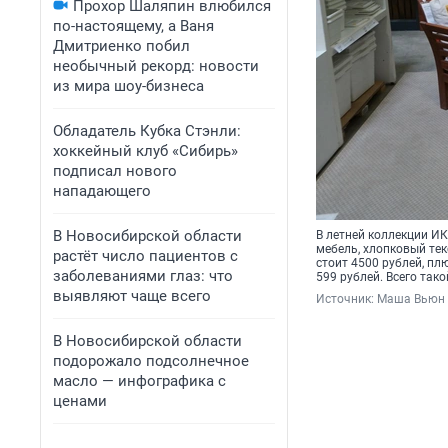
Прохор Шаляпин влюбился
по-настоящему, а Ваня
Дмитриенко побил
необычный рекорд: новости
из мира шоу-бизнеса
Обладатель Кубка Стэнли:
хоккейный клуб «Сибирь»
подписал нового
нападающего
В Новосибирской области
В летней коллекции И
мебель, хлопковый тек
растёт число пациентов с
стоит 4500 рублей, пл
заболеваниями глаз: что
599 рублей. Всего так
выявляют чаще всего
Источник: 
Маша Вьюн 
В Новосибирской области
подорожало подсолнечное
масло — инфографика с
ценами