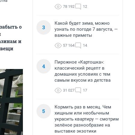
отна
78 192
12
Какой будет зима, можно
 забыть о
3
узнать по погоде 7 августа, —
и
важные приметы
азинам и
57 164
14
 вещи
Пирожное «Картошка»:
4
классический рецепт в
домашних условиях с тем
самым вкусом из детства
31 027
17
Кормить раз в месяц. Чем
5
хищным или необычным
украсить квартиру — смотрим
зелёное разнообразие на
выставке экзотики