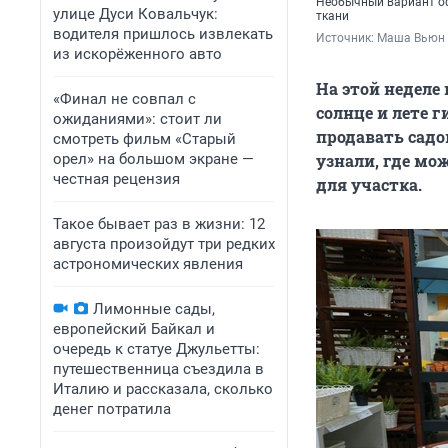
Необычный вариант оф
улице Дуси Ковальчук:
ткани
водителя пришлось извлекать
Источник: 
Маша Вьюн 
из искорёженного авто
На этой неделе
«Финал не совпал с
солнце и лете 
ожиданиями»: стоит ли
продавать садо
смотреть фильм «Старый
орел» на большом экране —
узнали, где мо
честная рецензия
для участка.
Такое бывает раз в жизни: 12
августа произойдут три редких
астрономических явления
Лимонные сады,
европейский Байкал и
очередь к статуе Джульетты:
путешественница съездила в
Италию и рассказала, сколько
денег потратила