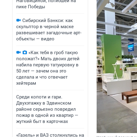
Наговициной, погибшей на
пике Победы
Сибирский Бэнкси: как
скульптор в черной маске
развешивает загадочные арт-
объекты — видео
«Как тебя в гроб такую
положат?» Мать двоих детей
набила первую татуировку в
50 лет — зачем она это
сделала и что отвечает
хейтерам
Среди копоти и гари.
Двухэтажку в Здвинском
районе серьезно повредил
пожар в одной из квартир —
жуткий быт в карточках
«Газель» и ВАЗ столкнулись на