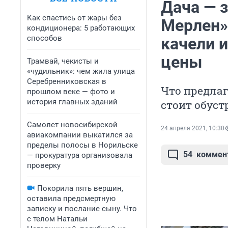
Дача — 
Как спастись от жары без
Мерлен»
кондиционера: 5 работающих
способов
качели 
цены
Трамвай, чекисты и
«чудильник»: чем жила улица
Серебренниковская в
Что предла
прошлом веке — фото и
история главных зданий
стоит обуст
Самолет новосибирской
24 апреля 2021, 10:30
авиакомпании выкатился за
пределы полосы в Норильске
54
коммен
— прокуратура организовала
проверку
Покорила пять вершин,
оставила предсмертную
записку и послание сыну. Что
с телом Натальи