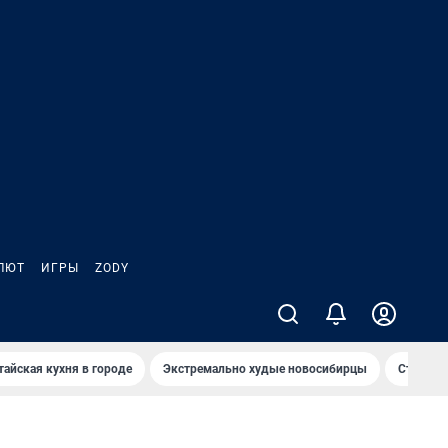
ЛЮТ
ИГРЫ
ZODY
тайская кухня в городе
Экстремально худые новосибирцы
Старт те