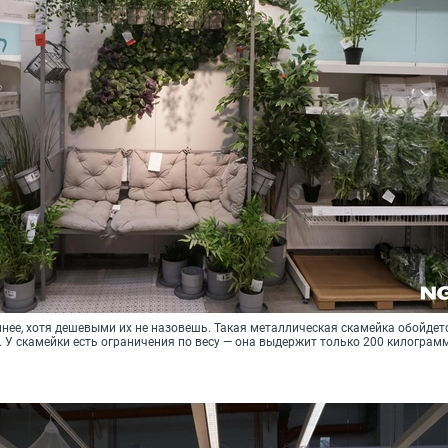
нее, хотя дешевыми их не назовешь. Такая металлическая скамейка обойдет
. У скамейки есть ограничения по весу — она выдержит только 200 килограм