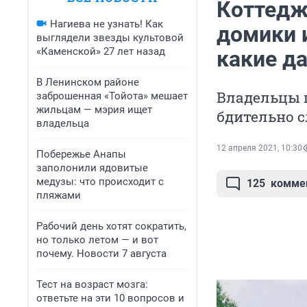
Коттедж
Нагиева не узнать! Как
домики и
выглядели звезды культовой
«Каменской» 27 лет назад
какие да
В Ленинском районе
Владельцы г
заброшенная «Тойота» мешает
жильцам — мэрия ищет
бдительно сл
владельца
12 апреля 2021, 10:30
Побережье Анапы
заполонили ядовитые
медузы: что происходит с
125
комме
пляжами
Рабочий день хотят сократить,
но только летом — и вот
почему. Новости 7 августа
Тест на возраст мозга:
ответьте на эти 10 вопросов и