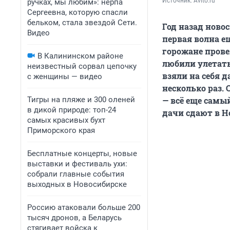
Источник: 
Avito.ru
ручках, мы любим»: нерпа
Сергеевна, которую спасли
бельком, стала звездой Сети.
Год назад ново
Видео
первая волна е
горожане прове
В Калининском районе
любили улетать
неизвестный сорвал цепочку
взяли на себя д
с женщины — видео
несколько раз. 
Тигры на пляже и 300 оленей
— всё еще самы
в дикой природе: топ-24
дачи сдают в Н
самых красивых бухт
Приморского края
Бесплатные концерты, новые
выставки и фестиваль ухи:
собрали главные события
выходных в Новосибирске
Россию атаковали больше 200
тысяч дронов, а Беларусь
стягивает войска к