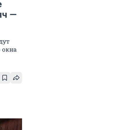
е
яч —
дут
з окна