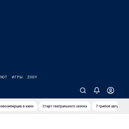
ЛЮТ
ИГРЫ
ZODY
овосибирцев в кино
Старт театрального сезона
7 грибов августа