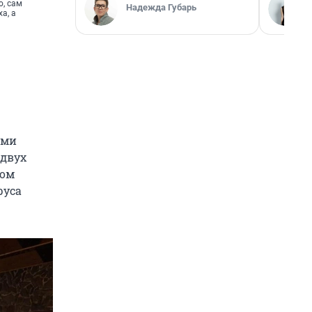
о, сам
Надежда Губарь
а, а
ими
 двух
мом
руса