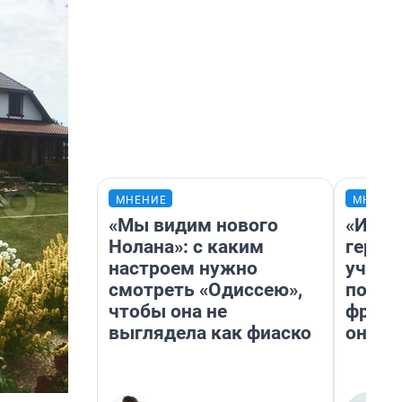
МНЕНИЕ
МНЕНИ
«Мы видим нового
«Игру
Нолана»: с каким
герои
настроем нужно
учит 
смотреть «Одиссею»,
попул
чтобы она не
франш
выглядела как фиаско
она п