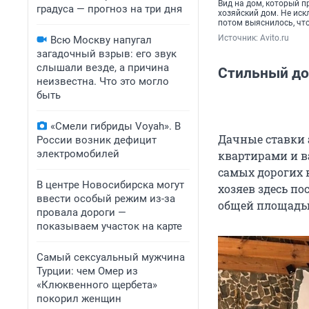
Вид на дом, который п
градуса — прогноз на три дня
хозяйский дом. Не иск
потом выяснилось, чт
Источник: 
Avito.ru
Всю Москву напугал
загадочный взрыв: его звук
слышали везде, а причина
Стильный дом
неизвестна. Что это могло
быть
«Смели гибриды Voyah». В
Дачные ставки
России возник дефицит
электромобилей
квартирами и ва
самых дорогих 
В центре Новосибирска могут
хозяев здесь п
ввести особый режим из-за
общей площадью
провала дороги —
показываем участок на карте
Самый сексуальный мужчина
Турции: чем Омер из
«Клюквенного щербета»
покорил женщин