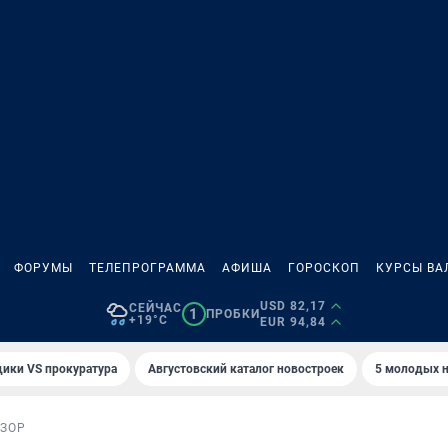
ФОРУМЫ
ТЕЛЕПРОГРАММА
АФИША
ГОРОСКОП
КУРСЫ ВА
USD 82,17
СЕЙЧАС
1
ПРОБКИ
+19°C
EUR 94,84
ики VS прокуратура
Августовский каталог новостроек
5 молодых н
ЗОР