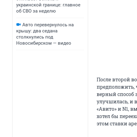
украинской границе: главное
об СВО за неделю
Авто перевернулось на
крышу: два седана
столкнулись под
Новосибирском — видео
После второй в
предположить, 
верный способ з
улучшилась, и 
«Авито» и N1, в
хотел бы переех
этом ставки ар