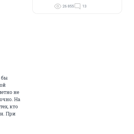
26 855
13
 бы
кой
метно не
очно. На
тех, кто
он. При