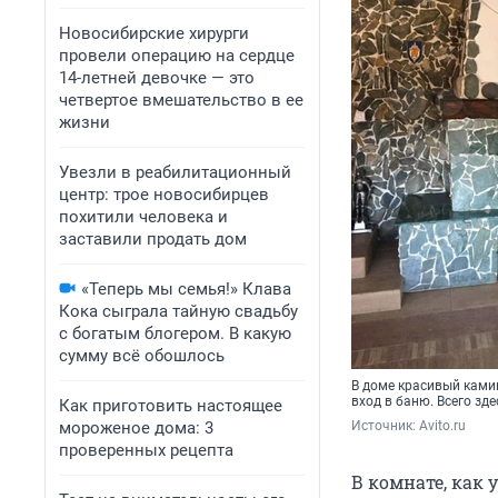
Новосибирские хирурги
провели операцию на сердце
14-летней девочке — это
четвертое вмешательство в ее
жизни
Увезли в реабилитационный
центр: трое новосибирцев
похитили человека и
заставили продать дом
«Теперь мы семья!» Клава
Кока сыграла тайную свадьбу
с богатым блогером. В какую
сумму всё обошлось
В доме красивый камин
вход в баню. Всего зд
Как приготовить настоящее
мороженое дома: 3
Источник: 
Avito.ru
проверенных рецепта
В комнате, как 