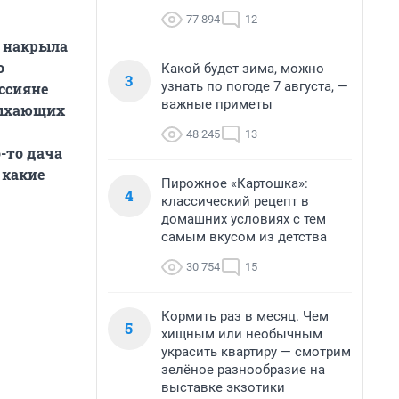
77 894
12
д накрыла
о
Какой будет зима, можно
3
узнать по погоде 7 августа, —
ссияне
важные приметы
дыхающих
48 245
13
о-то дача
 какие
Пирожное «Картошка»:
4
классический рецепт в
домашних условиях с тем
самым вкусом из детства
30 754
15
Кормить раз в месяц. Чем
5
хищным или необычным
украсить квартиру — смотрим
зелёное разнообразие на
выставке экзотики