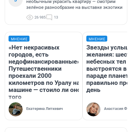
необычным украсить квартиру — смотрим
зелёное разнообразие на выставке экзотики
26 985
13
МНЕНИЕ
МНЕНИЕ
«Нет некрасивых
Звезды услыш
городов, есть
желания: шест
недофинансированные».
небесных тел
Путешественники
выстроятся в 
проехали 2000
параде планет 
километров по Уралу на
правильно про
машине — стоило ли оно
день
того
Екатерина Литкевич
Анастасия Фил