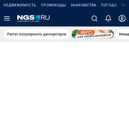
НЕДВИЖИМОСТЬ
ПРОМОКОДЫ
ЗНАКОМСТВА
ПОГОДА
ФО
Растет популярность дискаунтеров
Межд