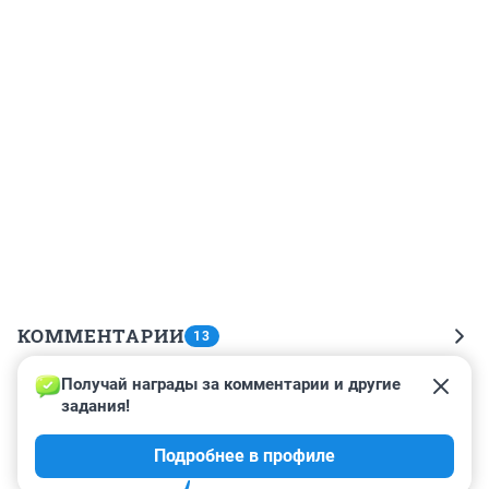
КОММЕНТАРИИ
13
Получай награды за комментарии и другие 
Гость
3 марта 2020, 11:25
задания!
Ржака еще жив????😂😂😂😂😂 Или душонка тролля 
Подробнее в профиле
не выдержала таких известий?😜