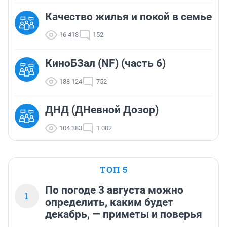
Качество жилья и покой в семье
16 418
152
КиноБЗал (NF) (часть 6)
188 124
752
ДНД (ДНевной Дозор)
104 383
1 002
ТОП 5
По погоде 3 августа можно
1
определить, каким будет
декабрь, — приметы и поверья