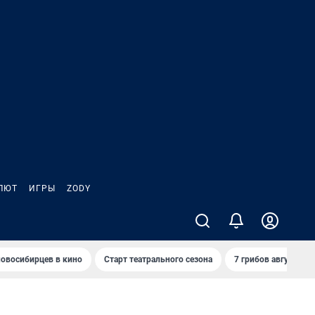
ЛЮТ
ИГРЫ
ZODY
овосибирцев в кино
Старт театрального сезона
7 грибов августа