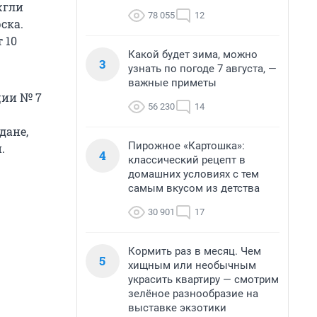
жгли
78 055
12
ска.
 10
Какой будет зима, можно
3
узнать по погоде 7 августа, —
важные приметы
ции № 7
56 230
14
дане,
Пирожное «Картошка»:
.
4
классический рецепт в
домашних условиях с тем
самым вкусом из детства
30 901
17
Кормить раз в месяц. Чем
5
хищным или необычным
украсить квартиру — смотрим
зелёное разнообразие на
выставке экзотики