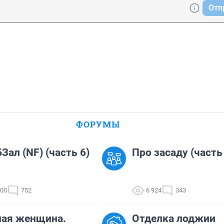
Отп
ФОРУМЫ
Зал (NF) (часть 6)
Про засаду (часть
100
752
6 924
343
ная женщина.
Отделка лоджии