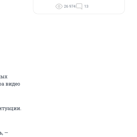
26 974
13
дых
ра видео
итуации.
ь, —