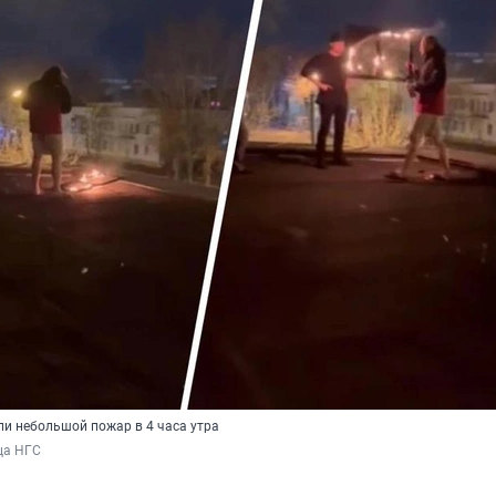
и небольшой пожар в 4 часа утра
ца НГС