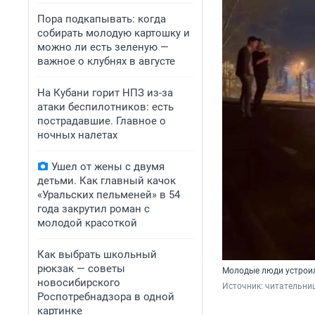
Пора подкапывать: когда
собирать молодую картошку и
можно ли есть зеленую —
важное о клубнях в августе
На Кубани горит НПЗ из-за
атаки беспилотников: есть
пострадавшие. Главное о
ночных налетах
Ушел от жены с двумя
детьми. Как главный качок
«Уральских пельменей» в 54
года закрутил роман с
молодой красоткой
Как выбрать школьный
рюкзак — советы
Молодые люди устроил
новосибирского
Источник: 
читательни
Роспотребнадзора в одной
картинке