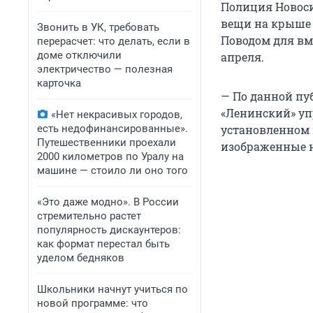
Полиция Новоси
вещи на крыше 
Звонить в УК, требовать
Поводом для в
перерасчет: что делать, если в
доме отключили
апреля.
электричество — полезная
карточка
— По данной пу
«Ленинский» уп
«Нет некрасивых городов,
есть недофинансированные».
установленном 
Путешественники проехали
изображенные н
2000 километров по Уралу на
машине — стоило ли оно того
«Это даже модно». В России
стремительно растет
популярность дискаунтеров:
как формат перестал быть
уделом бедняков
Школьники начнут учиться по
новой программе: что