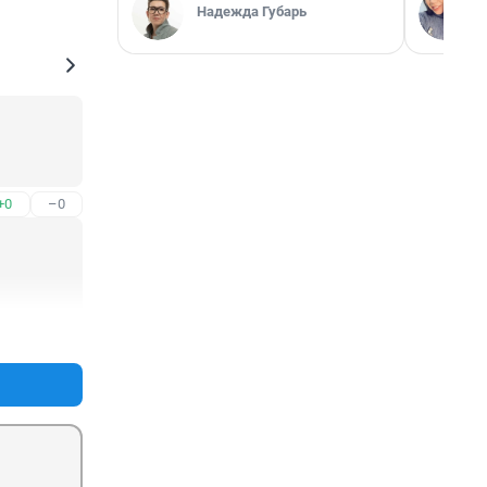
Надежда Губарь
+0
–0
+0
–0