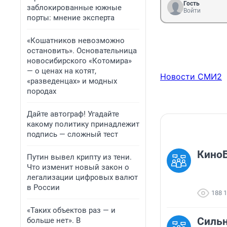
Гость
заблокированные южные
Войти
порты: мнение эксперта
«Кошатников невозможно
остановить». Основательница
новосибирского «Котомира»
— о ценах на котят,
Новости СМИ2
«разведенцах» и модных
породах
Дайте автограф! Угадайте
какому политику принадлежит
подпись — сложный тест
КиноБ
Путин вывел крипту из тени.
Что изменит новый закон о
легализации цифровых валют
в России
188 
«Таких объектов раз — и
Силь
больше нет». В