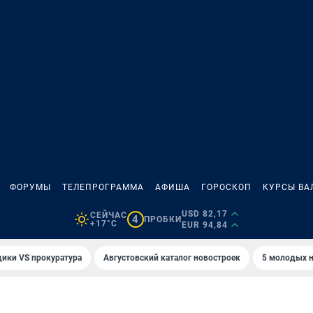
ФОРУМЫ
ТЕЛЕПРОГРАММА
АФИША
ГОРОСКОП
КУРСЫ ВА
USD 82,17
СЕЙЧАС
4
ПРОБКИ
+17°C
EUR 94,84
ики VS прокуратура
Августовский каталог новостроек
5 молодых н