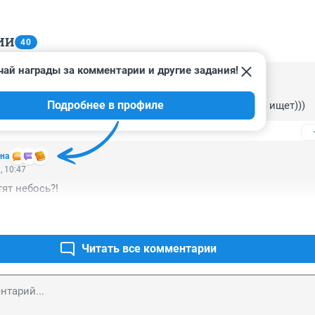
ИИ
40
чай награды за комментарии и другие задания!
, 11:51
Подробнее в профиле
!! Жильцы и их знают, и где живут знают, а полиция ищет)))
на
, 10:47
ят небось?!
Читать все комментарии