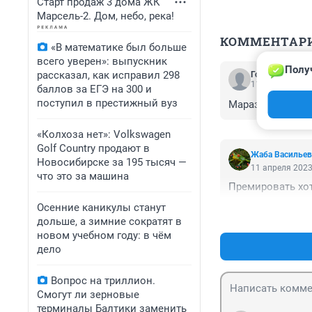
Старт продаж 3 дома ЖК
Марсель-2. Дом, небо, река!
КОММЕНТАР
«В математике был больше
всего уверен»: выпускник
Полу
рассказал, как исправил 298
Гость
11 апреля 2023
баллов за ЕГЭ на 300 и
поступил в престижный вуз
Маразм какой-то!
«Колхоза нет»: Volkswagen
Golf Сountry продают в
Жаба Васильев
Новосибирске за 195 тысяч —
11 апреля 2023
что это за машина
Премировать хот
Осенние каникулы станут
дольше, а зимние сократят в
новом учебном году: в чём
дело
Вопрос на триллион.
Смогут ли зерновые
терминалы Балтики заменить