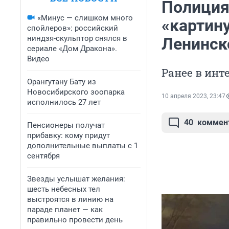
Полиция
«Минус — слишком много
«картин
спойлеров»: российский
ниндзя-скульптор снялся в
Ленинск
сериале «Дом Дракона».
Видео
Ранее в инт
Орангутану Бату из
Новосибирского зоопарка
10 апреля 2023, 23:47
исполнилось 27 лет
40
коммен
Пенсионеры получат
прибавку: кому придут
дополнительные выплаты с 1
сентября
Звезды услышат желания:
шесть небесных тел
выстроятся в линию на
параде планет — как
правильно провести день