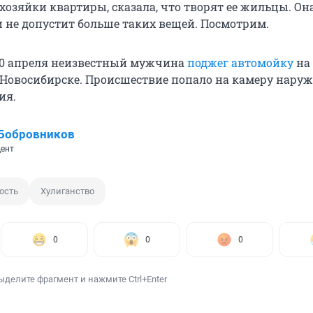
хозяйки квартиры, сказала, что творят ее жильцы. Она
и не допустит больше таких вещей. Посмотрим.
10 апреля неизвестный мужчина
поджег автомойку
на
Новосибирске. Происшествие попало на камеру нару
ия.
 Бобровников
ент
ость
Хулиганство
0
0
0
ыделите фрагмент и нажмите Ctrl+Enter