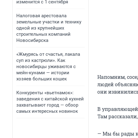
изменится с 1 сентября
Налоговая арестовала
земельные участки и технику
одной из крупнейших
строительных компаний
Новосибирска
«Жмурясь от счастья, лакала
суп из кастрюли». Как
новосибирцы уживаются с
мейн-кунами — истории
Напомним, сос
хозяев больших кошек
людей объясняю
они извинились
Конкуренты «вьетнамок»:
заведения с китайской кухней
захватывают город — обзор
В управляющей 
самых интересных новинок
Там рассказали,
— Мы бы рады на