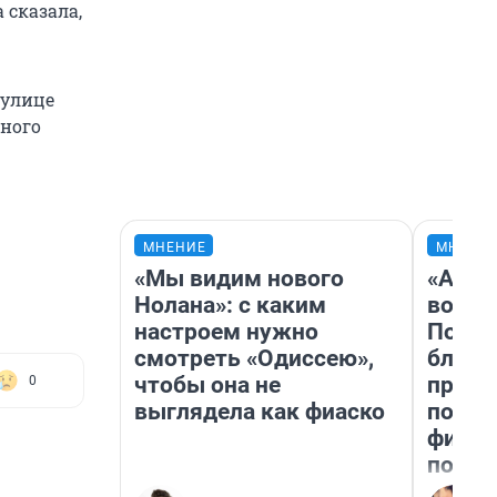
 сказала,
 улице
жного
МНЕНИЕ
МНЕНИ
«Мы видим нового
«Анал
Нолана»: с каким
вот ч
настроем нужно
Почем
смотреть «Одиссею»,
блокб
чтобы она не
прова
0
выглядела как фиаско
повто
фильм
полны