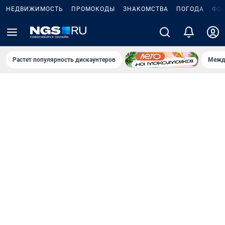
НЕДВИЖИМОСТЬ
ПРОМОКОДЫ
ЗНАКОМСТВА
ПОГОДА
ФО
Растет популярность дискаунтеров
Межд