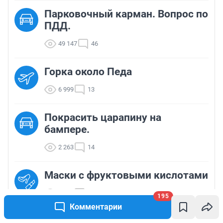
Парковочный карман. Вопрос по
ПДД.
49 147
46
Горка около Педа
6 999
13
Покрасить царапину на
бампере.
2 263
14
Маски с фруктовыми кислотами
8 466
12
195
Комментарии