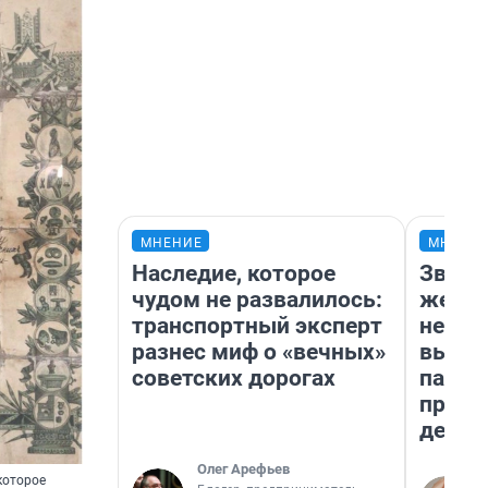
МНЕНИЕ
МНЕНИ
Наследие, которое
Звезд
чудом не развалилось:
желан
транспортный эксперт
небес
разнес миф о «вечных»
выстр
советских дорогах
парад
прави
день
Олег Арефьев
которое