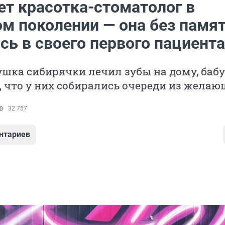
ет красотка-стоматолог в
ом поколении — она без памя
сь в своего первого пациента
шка сибирячки лечил зубы на дому, баб
 что у них собирались очереди из жела
32 757
нтариев