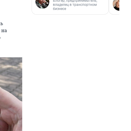
Блогер, предприниматель,
владелец в транспортном
бизнесе
нь
 на
о