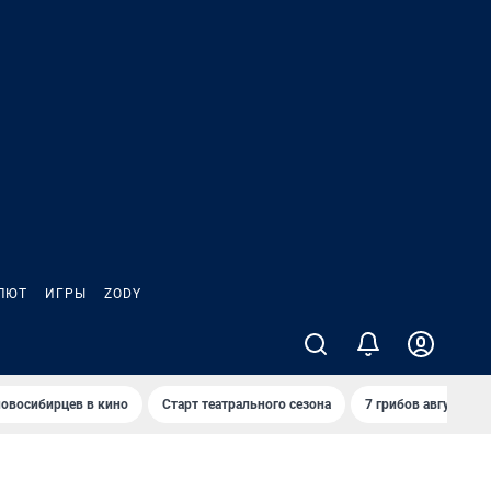
ЛЮТ
ИГРЫ
ZODY
овосибирцев в кино
Старт театрального сезона
7 грибов августа