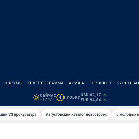
ФОРУМЫ
ТЕЛЕПРОГРАММА
АФИША
ГОРОСКОП
КУРСЫ ВА
USD 82,17
СЕЙЧАС
4
ПРОБКИ
+17°C
EUR 94,84
ики VS прокуратура
Августовский каталог новостроек
5 молодых н