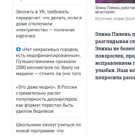
Элина Пивень работает
Звонить в УК, требовать
ее историю
перерасчет: что делать, если в
Источник: 
Алена Золо
доме отключили
электричество — полезная
Элина Пивень п
карточка
разглядывая сл
Элины не болели
«Нет некрасивых городов,
повзрослев, пр
есть недофинансированные».
Путешественники проехали
исправлением п
2000 километров по Уралу на
улыбки. Наш к
машине — стоило ли оно того
попросила расск
«Это даже модно». В России
стремительно растет
популярность дискаунтеров:
как формат перестал быть
уделом бедняков
Школьники начнут учиться по
новой программе: что