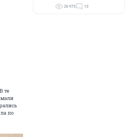
26 973
13
В те
имали
ирались
шла по