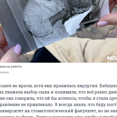
ины на работе
тухина
пошел во врачи, хотя ему нравилась хирургия. Бабушк
она уважала выбор сына и понимала, что всё равно ди
е она говорила, что ей бы хотелось, чтобы я стала ор
равление не привлекало. Я всегда знала, что буду пост
иверситет на стоматологический факультет, но не зна
зацию выбрать. Родные говорили мне, чтобы я пробо