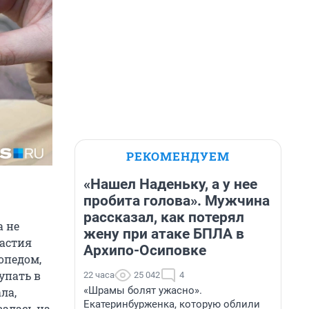
РЕКОМЕНДУЕМ
«Нашел Наденьку, а у нее
пробита голова». Мужчина
рассказал, как потерял
а не
жену при атаке БПЛА в
настия
Архипо-Осиповке
топедом,
упать в
22 часа
25 042
4
«Шрамы болят ужасно».
ла,
Екатеринбурженка, которую облили
валась на