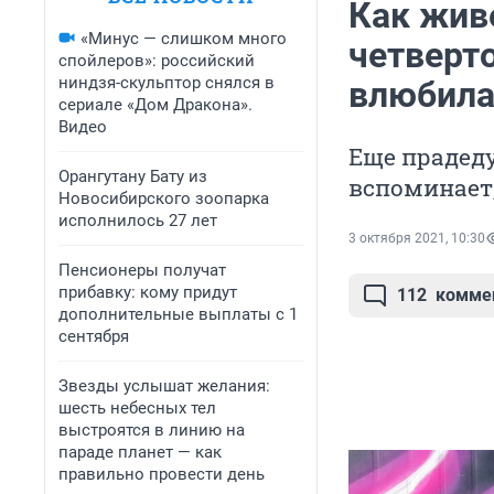
Как жив
«Минус — слишком много
четверт
спойлеров»: российский
ниндзя-скульптор снялся в
влюбила
сериале «Дом Дракона».
Видео
Еще прадеду
Орангутану Бату из
вспоминает,
Новосибирского зоопарка
исполнилось 27 лет
3 октября 2021, 10:30
Пенсионеры получат
прибавку: кому придут
112
комме
дополнительные выплаты с 1
сентября
Звезды услышат желания:
шесть небесных тел
выстроятся в линию на
параде планет — как
правильно провести день