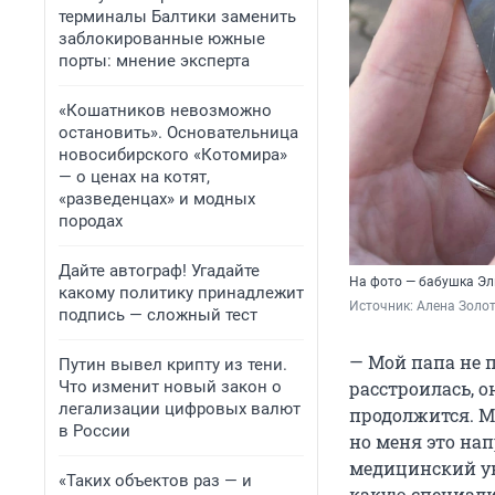
терминалы Балтики заменить
заблокированные южные
порты: мнение эксперта
«Кошатников невозможно
остановить». Основательница
новосибирского «Котомира»
— о ценах на котят,
«разведенцах» и модных
породах
Дайте автограф! Угадайте
На фото — бабушка Эл
какому политику принадлежит
Источник: 
Алена Золо
подпись — сложный тест
— Мой папа не 
Путин вывел крипту из тени.
Что изменит новый закон о
расстроилась, 
легализации цифровых валют
продолжится. Мн
в России
но меня это нап
медицинский ун
«Таких объектов раз — и
какую специали