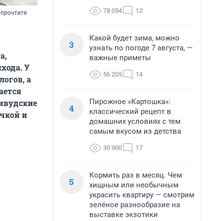
78 054
12
 прочтите
Какой будет зима, можно
3
узнать по погоде 7 августа, —
а,
важные приметы
хода. У
56 205
14
логов, а
ается
Пирожное «Картошка»:
ливудские
4
классический рецепт в
чкой и
домашних условиях с тем
самым вкусом из детства
30 900
17
Кормить раз в месяц. Чем
5
хищным или необычным
украсить квартиру — смотрим
зелёное разнообразие на
выставке экзотики