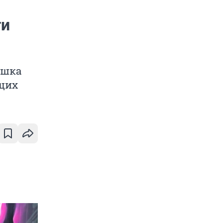
ти
ушка
ющих