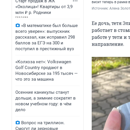
Старт продаж в ЖК
висит теперь в рамке в
«Околица»! Квартиры от 3,9
Источник: 
Алена Золот
млн ₽ р. Родники
Ее дочь, тетя 
«В математике был больше
работает в стом
всего уверен»: выпускник
работе у тети и
рассказал, как исправил 298
баллов за ЕГЭ на 300 и
направление.
поступил в престижный вуз
«Колхоза нет»: Volkswagen
Golf Сountry продают в
Новосибирске за 195 тысяч —
что это за машина
Осенние каникулы станут
дольше, а зимние сократят в
новом учебном году: в чём
дело
Вопрос на триллион.
Смогут ли зерновые