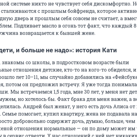
ной системе никто не чувствует себя дискомфортно. 
сталкиваются с прошлым бойфренда, которое активн
дную дверь и прошлым себя совсем не считает, а вмес
блем. Подливает масло в огонь тот факт, что каждый 8
ужчина возвращается к бывшей жене.
 дети, и больше не надо»: история Кати
 знакомы со школы, в подростковом возрасте были
ые отношения детские, кто-то на кого-то обиделся, и
рошло лет 10–11, мы случайно добавились на «Фейсбуке
, потом он предложил встречу. Я уже тогда понимала
ши. Мы встречаемся 1,5 года, мне 30 лет, у меня нет дет
мужем, но хотелось бы. Факт брака для меня важен, а в
делилась. Андрей был женат, у него есть дочь Алиса от
т. Семье помогает, купил квартиру, жена не подавала н
росто добровольно содержит дочь, думаю, больше, чем
женой отношения нормальные — он по дому может им 
 в сервис отвезти. У нас отношений с ней нет никаких,