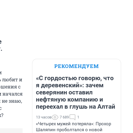
е
.
РЕКОМЕНДУЕМ
и
«С гордостью говорю, что
ь любит и
я деревенский»: зачем
ошения с
северянин оставил
м начался
нефтяную компанию и
 не знаю,
переехал в глушь на Алтай
с
х?
13 часов
7 689
1
«Четырех мужей потеряла»: Прохор
Шаляпин проболтался о новой