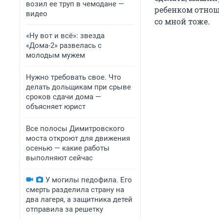
возил ее труп в чемодане —
ребенком отноше
видео
со мной тоже.
«Ну вот и всё»: звезда
«Дома-2» развелась с
молодым мужем
Нужно требовать свое. Что
делать дольщикам при срыве
сроков сдачи дома —
объясняет юрист
Все полосы Димитровского
моста откроют для движения
осенью — какие работы
выполняют сейчас
У могилы педофила. Его
смерть разделила страну на
два лагеря, а защитника детей
отправила за решетку