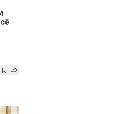
и
всё