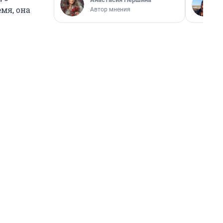
мя, она
Автор мнения