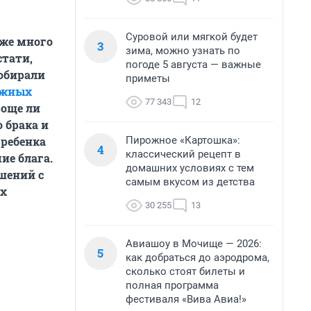
Суровой или мягкой будет
уже много
3
зима, можно узнать по
стати,
погоде 5 августа — важные
собирали
приметы
ожных
77 343
12
роще ли
 брака и
Пирожное «Картошка»:
 ребенка
4
классический рецепт в
ие блага.
домашних условиях с тем
шений с
самым вкусом из детства
их
30 255
13
Авиашоу в Мочище — 2026:
5
как добраться до аэродрома,
сколько стоят билеты и
полная программа
фестиваля «Вива Авиа!»