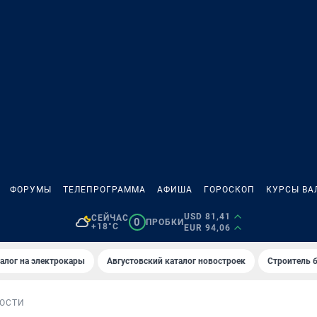
ФОРУМЫ
ТЕЛЕПРОГРАММА
АФИША
ГОРОСКОП
КУРСЫ ВА
USD 81,41
СЕЙЧАС
0
ПРОБКИ
+18°C
EUR 94,06
алог на электрокары
Августовский каталог новостроек
Строитель б
ОСТИ