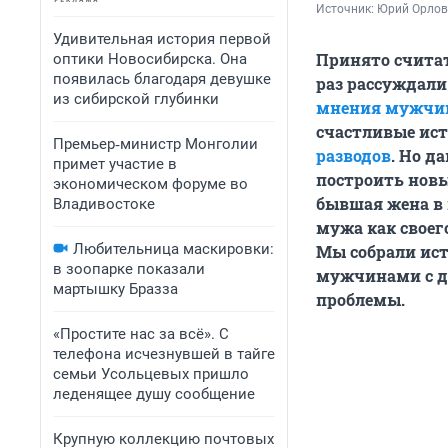
Источник: 
Юрий Орлов 
Удивительная история первой
Принято считат
оптики Новосибирска. Она
появилась благодаря девушке
раз рассуждали
из сибирской глубинки
мнения мужчин
счастливые ис
Премьер‑министр Монголии
разводов
. Но д
примет участие в
построить новые
экономическом форуме во
бывшая жена в 
Владивостоке
мужа как своег
Любительница маскировки:
Мы собрали ист
в зоопарке показали
мужчинами с д
мартышку Бразза
проблемы.
«Простите нас за всё». С
телефона исчезнувшей в тайге
семьи Усольцевых пришло
леденящее душу сообщение
Крупную коллекцию почтовых