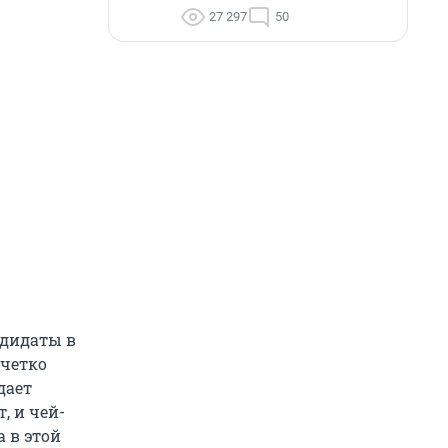
27 297
50
дидаты в
 четко
дает
, и чей-
 в этой