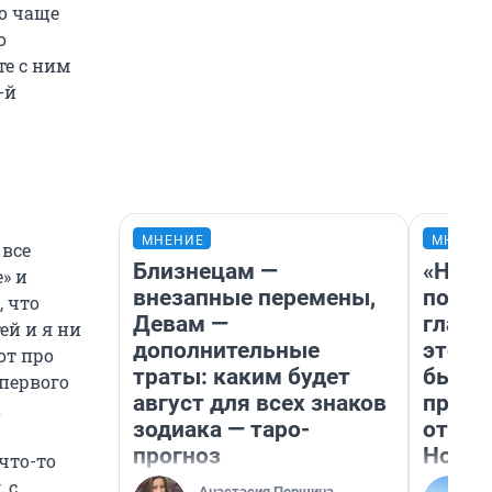
Но чаще
о
те с ним
-й
МНЕНИЕ
МНЕНИ
 все
Близнецам —
«Нико
» и
внезапные перемены,
побед
, что
Девам —
главн
ей и я ни
дополнительные
этого
от про
траты: каким будет
бьет 
 первого
август для всех знаков
прока
а
зодиака — таро-
отзыв
прогноз
Нолан
что-то
 с
Анастасия Першина