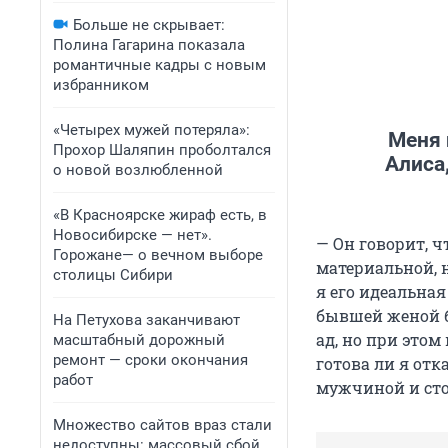
Больше не скрывает:
Полина Гагарина показала
романтичные кадры с новым
избранником
«Четырех мужей потеряла»:
Меня 
Прохор Шаляпин проболтался
Алиса,
о новой возлюбленной
«В Красноярске жираф есть, в
Новосибирске — нет».
— Он говорит, ч
Горожане— о вечном выборе
материальной, 
столицы Сибири
я его идеальна
бывшей женой б
На Петухова заканчивают
ад, но при этом
масштабный дорожный
ремонт — сроки окончания
готова ли я от
работ
мужчиной и стои
Множество сайтов враз стали
недоступны: массовый сбой