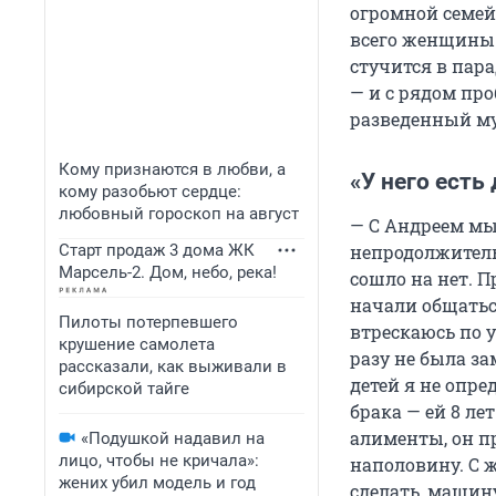
огромной семей
всего женщины 
стучится в пара
— и с рядом про
разведенный м
Кому признаются в любви, а
«У него есть
кому разобьют сердце:
любовный гороскоп на август
— С Андреем мы
Старт продаж 3 дома ЖК
непродолжительн
Марсель-2. Дом, небо, река!
сошло на нет. П
начали общаться
Пилоты потерпевшего
втрескаюсь по у
крушение самолета
разу не была за
рассказали, как выживали в
детей я не опре
сибирской тайге
брака — ей 8 ле
алименты, он п
«Подушкой надавил на
лицо, чтобы не кричала»:
наполовину. С 
жених убил модель и год
сделать, машину