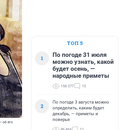
ТОП 5
По погоде 31 июля
1
можно узнать, какой
будет осень, —
народные приметы
158 377
15
По погоде 3 августа можно
2
определить, каким будет
декабрь, — приметы и
поверья
 об его
86 866
11