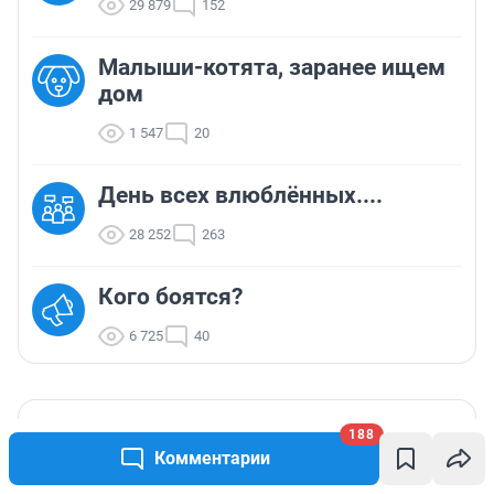
29 879
152
Малыши-котята, заранее ищем
дом
1 547
20
День всех влюблённых....
28 252
263
Кого боятся?
6 725
40
ТОП 5
188
Комментарии
По погоде 31 июля можно
1