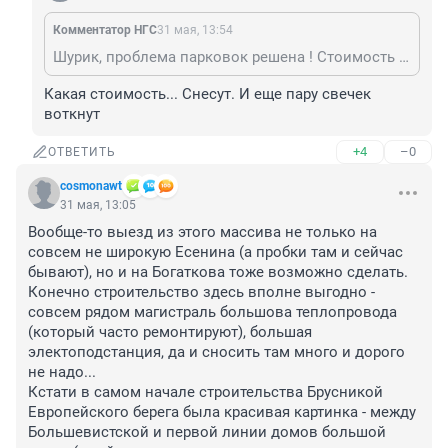
Комментатор НГС
31 мая, 13:54
Шурик, проблема парковок решена ! Стоимость рядом расположенных гаражей взлети
Какая стоимость... Снесут. И еще пару свечек 
воткнут
+4
–0
ОТВЕТИТЬ
cosmonawt
31 мая, 13:05
Вообще-то выезд из этого массива не только на 
совсем не широкую Есенина (а пробки там и сейчас 
бывают), но и на Богаткова тоже возможно сделать. 

Конечно строительство здесь вполне выгодно - 
совсем рядом магистраль большова теплопровода 
(который часто ремонтируют), большая 
электоподстанция, да и сносить там много и дорого 
не надо... 

Кстати в самом начале строительства Брусникой 
Европейского берега была красивая картинка - между 
Большевистской и первой линии домов большой 