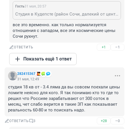
Гость
31 мая, 20:57
Студия в Кудепсте (район Сочи, далекий от центра), правда, 27 метров, стоит 8600...
все это временно. как только нормализуется 
отношения с западом, все эти космические цены 
Сочи рухнут.
+1
–1
ОТВЕТИТЬ
Показать ещё 1 ответ
282415367
31 мая, 12:49
студия 18 кв от - 3.4 ляма да вы совсем поехали цены 
ломите неясно для кого. Я так понимаю кто то где то 
решил что Россияе зарабатывают от 300 соток в 
месяц, чет слабо верится в такие ЗП как показывает 
реальность 60-80 и то поискать надо.
+28
–0
ОТВЕТИТЬ
3