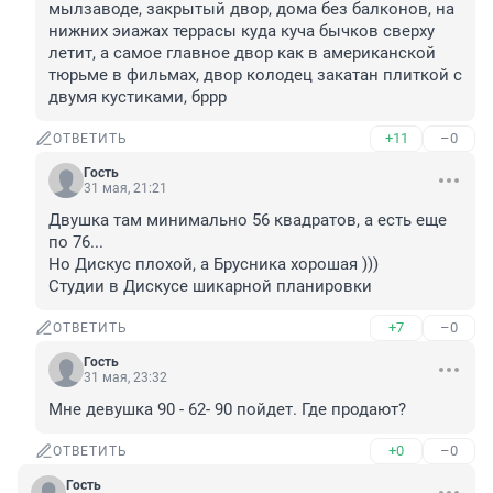
мылзаводе, закрытый двор, дома без балконов, на 
нижних эиажах террасы куда куча бычков сверху 
летит, а самое главное двор как в американской 
тюрьме в фильмах, двор колодец закатан плиткой с 
двумя кустиками, бррр
+11
–0
ОТВЕТИТЬ
Гость
31 мая, 21:21
Двушка там минимально 56 квадратов, а есть еще 
по 76... 

Но Дискус плохой, а Брусника хорошая )))

Студии в Дискусе шикарной планировки
+7
–0
ОТВЕТИТЬ
Гость
31 мая, 23:32
Мне девушка 90 - 62- 90 пойдет. Где продают?
+0
–0
ОТВЕТИТЬ
Гость