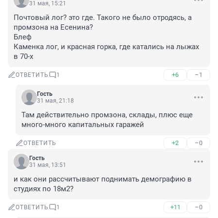
31 мая, 15:21
Почтовый лог? это где. Такого не было отродясь, а 
промзона на Есенина? 

Блеф

Каменка лог, и красная горка, где катались на лыжах 
в 70-х
+6
–1
ОТВЕТИТЬ
1
Гость
31 мая, 21:18
Там действительно промзона, склады, плюс еще 
много-много капитальных гаражей
+2
–0
ОТВЕТИТЬ
Гость
31 мая, 13:51
и как они рассчитывают поднимать демографию в 
студиях по 18м2?
+11
–0
ОТВЕТИТЬ
1