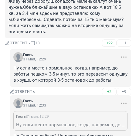
Живу через дорогу.Школа,хоть маленькая,тут очень 
нужна.Обе ближайшие в двух остановках.А вот 18,5 
кв. за 3.4 млн здесь не представляю кому 
м.б.интересны...Сдавать потом за 15 тыс максимум? 
Если жить самим,так можно на вторичке однушку за 
эти деньги взять.
+22
–1
ОТВЕТИТЬ
13
Гость
31 мая, 12:29
Ну если место нормальное, когда, например, до 
работы пешком 3-5 минут, то это перевесит однушку 
в хруще, от которой 3-5 остановок до работы.
+2
–9
ОТВЕТИТЬ
Гость
31 мая, 12:33
Гость
31 мая, 12:29
Ну если место нормальное, когда, например, до работы пешком 3-5 минут, то это перевесит однушку в хруще, от которой 3-5 остановок до работы.