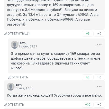
"площадь варьируется от студий в 18,4 кв. м до 
двухуровневых квартир в 169 «квадратов», а цена 
стартует с 3,4 миллиона рублей". Все уже на низком 
старте))). За 18,4 м2 всего то 3,4 мульона🤑🤑🤑. А а а! 
Побежали, побежали, побежали🤣🤣🤣. А то все 
разберут🤣.
+9
–0
ОТВЕТИТЬ
1
Гость
1 июня, 08:37
Это прямо мечта купить квартиру 169 квадратов за 
дофига денег, чтобы соседствовать с теми, кто еле 
наскреб на 18 квадратов (причем таких будет 
много)
+5
–0
ОТВЕТИТЬ
Гость
31 мая, 17:05
Когда же, наконец, когда?! Угробили город и все мало.
+10
–0
ОТВЕТИТЬ