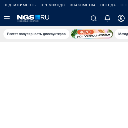
НЕДВИЖИМОСТЬ
ПРОМОКОДЫ
ЗНАКОМСТВА
ПОГОДА
ФО
Растет популярность дискаунтеров
Межд