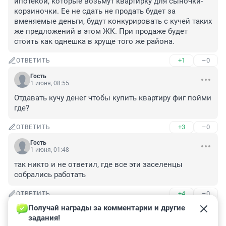
ипотекой, которые возьмут квартирку для сыночки-
корзиночки. Ее не сдать не продать будет за 
вменяемые деньги, будут конкурировать с кучей таких 
же предложений в этом ЖК. При продаже будет 
стоить как однешка в хруще того же района.
+1
–0
ОТВЕТИТЬ
Гость
1 июня, 08:55
Отдавать кучу денег чтобы купить квартиру фиг пойми 
где?
+3
–0
ОТВЕТИТЬ
Гость
1 июня, 01:48
так никто и не ответил, где все эти заселенцы 
собрались работать
+4
–0
ОТВЕТИТЬ
Получай награды за комментарии и другие 
Гость
31 мая, 23:18
задания!