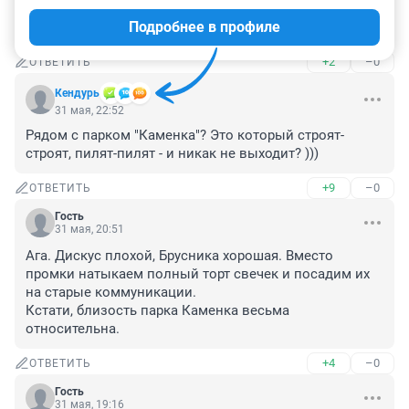
Предлагаю так и назвать жилмассив "Сердце 
Подробнее в профиле
промки". Ато за?
+2
–0
ОТВЕТИТЬ
Кендурь
31 мая, 22:52
Рядом с парком "Каменка"? Это который строят-
строят, пилят-пилят - и никак не выходит? )))
+9
–0
ОТВЕТИТЬ
Гость
31 мая, 20:51
Ага. Дискус плохой, Брусника хорошая. Вместо 
промки натыкаем полный торт свечек и посадим их 
на старые коммуникации.

Кстати, близость парка Каменка весьма 
относительна.
+4
–0
ОТВЕТИТЬ
Гость
31 мая, 19:16