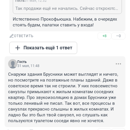
Гость
31 мая, 12:32
Так продажи ещё не начались. Сейчас откроются - и мы массово отнёсся, правда, Лизонька?
Истественно Прокофьюшка. Набежим, в очередях 
стоять будем, палатки ставить у входа!
+8
–0
ОТВЕТИТЬ
Показать ещё 1 ответ
Гость
31 мая, 11:48
Снаружи здания Брусники может выглядят и ничего, 
но посмотрите на поэтажные планы зданий. Даже в 
советское время так не строили. У них повсеместно 
санузлы примыкают к жилым комнатам соседних 
квартир. Про звукоизоляцию в домах Брусники уже 
только ленивый не писал. Так вот, все процессы в 
санузлах прекрасно слышны в жилых комнатах. И 
ладно бы это был твой санузел, но слушать как 
пользуются туалетом соседи явно не хочется.