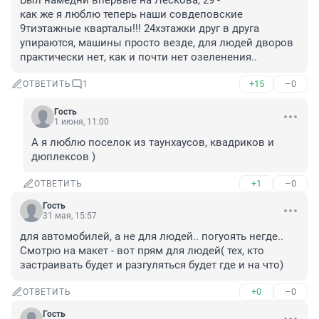
Был намедни впервые на Лескова, 29 - 

как же я люблю теперь наши совдеповские 
9тиэтажные кварталы!!! 24хэтажки друг в друга 
упираются, машины просто везде, для людей дворов 
практически нет, как и почти нет озеленения..
+15
–0
ОТВЕТИТЬ
1
Гость
1 июня, 11:00
А я люблю поселок из таунхаусов, квадриков и 
дюплексов )
+1
–0
ОТВЕТИТЬ
Гость
31 мая, 15:57
для автомобилей, а не для людей.. погуоять негде..

Смотрю на макет - вот прям для людей( тех, кто 
застраивать будет и разгуляться будет где и на что)
+0
–0
ОТВЕТИТЬ
Гость