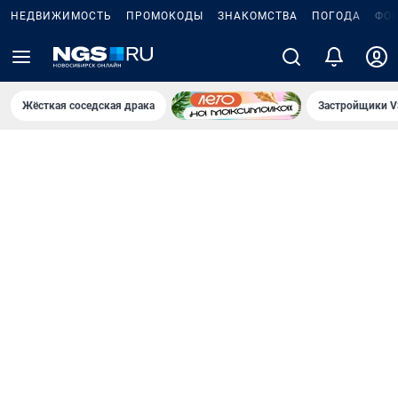
НЕДВИЖИМОСТЬ
ПРОМОКОДЫ
ЗНАКОМСТВА
ПОГОДА
ФО
Жёсткая соседская драка
Застройщики V