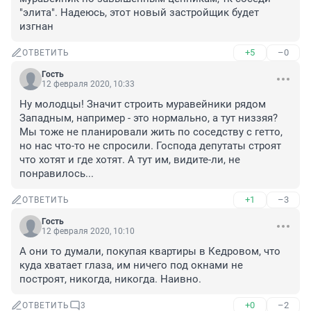
"элита". Надеюсь, этот новый застройщик будет 
изгнан
+5
–0
ОТВЕТИТЬ
Гость
12 февраля 2020, 10:33
Ну молодцы! Значит строить муравейники рядом 
Западным, например - это нормально, а тут низзяя? 
Мы тоже не планировали жить по соседству с гетто, 
но нас что-то не спросили. Господа депутаты строят 
что хотят и где хотят. А тут им, видите-ли, не 
понравилось...
+1
–3
ОТВЕТИТЬ
Гость
12 февраля 2020, 10:10
А они то думали, покупая квартиры в Кедровом, что 
куда хватает глаза, им ничего под окнами не 
построят, никогда, никогда. Наивно.
+0
–2
ОТВЕТИТЬ
3