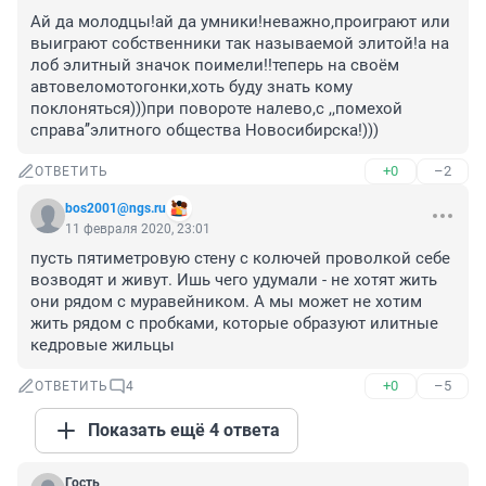
Ай да молодцы!ай да умники!неважно,проиграют или 
выиграют собственники так называемой элитой!а на 
лоб элитный значок поимели!!теперь на своём 
автовеломотогонки,хоть буду знать кому 
поклоняться)))при повороте налево,с ,,помехой 
справа’’элитного общества Новосибирска!)))
+0
–2
ОТВЕТИТЬ
bos2001@ngs.ru
11 февраля 2020, 23:01
пусть пятиметровую стену с колючей проволкой себе 
возводят и живут. Ишь чего удумали - не хотят жить 
они рядом с муравейником. А мы может не хотим 
жить рядом с пробками, которые образуют илитные 
кедровые жильцы
+0
–5
ОТВЕТИТЬ
4
Показать ещё 4 ответа
Гость