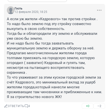
Гость
12 февраля 2020, 18:25
А если уж жители «Кедрового» так против стройки . 
То надо было землю под эту стройку совместно 
выкупить в свою собственность.

Тогда бы и облагородили эту землю и обслуживали 
уже свою бы землю.

И не надо было бы тогда захватывать 
муниципальную землю и держать оборону за неё.

Предлагаю многочисленным жителям города 
толпами приезжать на городскую землю, которую 
огородил ( захватил) Кедровый и гулять там, 
несмотря на пытающего воспрепятствовать 
охранника . 

То что ухаживают за этим куском городской земли за 
счёт Кедрового, это минимальный вклад за ущерб 
жителям города,который нанесли многие 
проживающие там чиновники и приближенные к ним.

Я за строительство нового ЖК!
+0
–2
ОТВЕТИТЬ
4