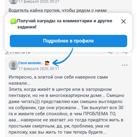
17 февраля 2020, 09:27
Водитель кайна против, чтобы рядом с ними 
парковался водитель фольксвагена.

Получай награды за комментарии и другие 
Не хочешь- купи соседнюю парковку;)

задания!
Предложение водителя кайна- парковку не куплю, но 
просто буду парковаться вдоль- на 2-Х парковочных 
Подробнее в профиле
местах😊
+0
–0
ОТВЕТИТЬ
Свое мнение...
17 февраля 2020, 00:11
Интересно, а элитой они себя наверное сами 
назвали...

Элита, когда живёт в центре или в загородном 
пентхаусе, но не в многоквартирном доме... Смешно 
даже читать))) представляю как смешно выглядело 
на собрании, где они угрожали... Так выкупит все 30 
га и живите себе спокойно, в чем ПРОБЛЕМА ТО, 
ааа....наверное не хватает ,но тогда придётся жить в 
простыми смертным, да, уж, проблема, ума не 
приложу, как вы жить то там теперь будите...