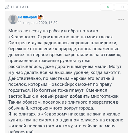
+6
–0
ОТВЕТИТЬ
Не либерал
11 февраля 2020, 16:39
Много лет езжу на работу и обратно мимо 
«Кедрового». Строительство шло на моих глазах. 
Смотрел и душа радовалась: хорошие планировки, 
бережное отношение к природе, вновь посаженные 
деревья на первое время закреплялись на оттяжках, 
привезенные травяные рулоны тут же 
раскатывались, даже дороги шампунем мыли. Могут 
и у нас делать все на высшем уровне, когда захотят. 
Действительно, по местным меркам это элитный 
поселок, которым Новосибирск может по праву 
гордиться. Но богатые тоже плачут. Сменился 
застройщик, а новый решил добавить многоэтажек. 
Таким образом, поселок из элитного превратится в 
обычный, которых много вокруг города.

Я не олигарх, в «Кедровом» никогда не жил и жилье 
купить там не смогу, но в данном случае я на стороне 
жителей поселка (это я к тому, что сейчас не меня 
набросятся).