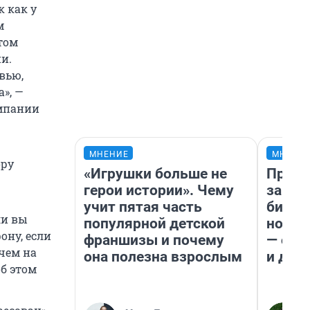
к как у
м
том
и.
вью,
», —
омпании
МНЕНИЕ
МНЕНИ
ору
«Игрушки больше не
Прода
герои истории». Чему
запла
учит пятая часть
бизне
ли вы
популярной детской
новый
ону, если
франшизы и почему
— он 
 чем на
она полезна взрослым
и даж
об этом