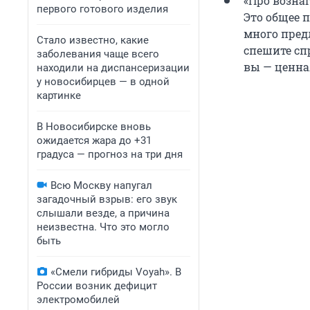
«Про возна
первого готового изделия
Это общее п
много предл
Стало известно, какие
спешите сп
заболевания чаще всего
вы — ценная
находили на диспансеризации
у новосибирцев — в одной
картинке
В Новосибирске вновь
ожидается жара до +31
градуса — прогноз на три дня
Всю Москву напугал
загадочный взрыв: его звук
слышали везде, а причина
неизвестна. Что это могло
быть
«Смели гибриды Voyah». В
России возник дефицит
электромобилей