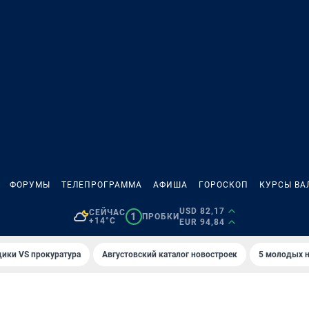
ФОРУМЫ
ТЕЛЕПРОГРАММА
АФИША
ГОРОСКОП
КУРСЫ ВА
USD 82,17
СЕЙЧАС
1
ПРОБКИ
+14°C
EUR 94,84
ики VS прокуратура
Августовский каталог новостроек
5 молодых н