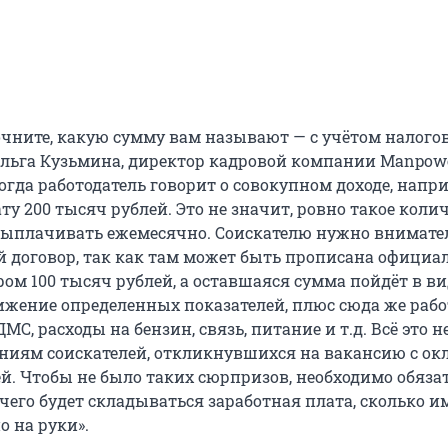
очните, какую сумму вам называют — с учётом налого
 Ольга Кузьмина, директор кадровой компании Manpow
Иногда работодатель говорит о совокупном доходе, напр
у 200 тысяч рублей. Это не значит, ровно такое коли
 выплачивать ежемесячно. Соискателю нужно внимате
й договор, так как там может быть прописана официа
ом 100 тысяч рублей, а оставшаяся сумма пойдёт в ви
тижение определенных показателей, плюс сюда же рабо
МС, расходы на бензин, связь, питание и т.д. Всё это н
ниям соискателей, откликнувшихся на вакансию с ок
ей. Чтобы не было таких сюрпризов, необходимо обяза
чего будет складываться заработная плата, сколько 
о на руки».