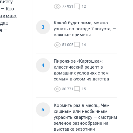
 вижу
77 931
12
 — Кто
онимаю,
идат
Какой будет зима, можно
3
узнать по погоде 7 августа, —
я —
важные приметы
51 005
14
Пирожное «Картошка»:
4
классический рецепт в
домашних условиях с тем
самым вкусом из детства
30 771
15
Кормить раз в месяц. Чем
5
хищным или необычным
украсить квартиру — смотрим
зелёное разнообразие на
выставке экзотики