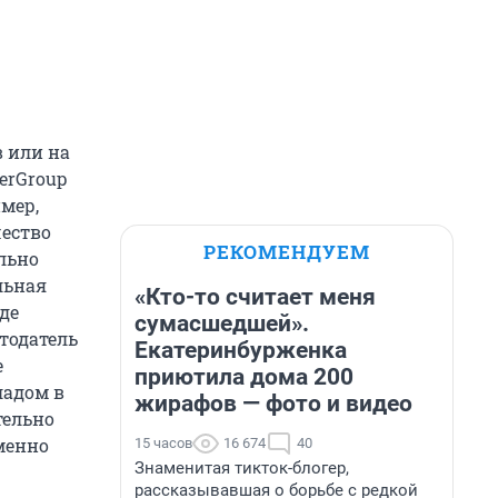
в или на
erGroup
имер,
чество
РЕКОМЕНДУЕМ
льно
льная
«Кто-то считает меня
де
сумасшедшей».
тодатель
Екатеринбурженка
е
приютила дома 200
ладом в
жирафов — фото и видео
тельно
именно
15 часов
16 674
40
Знаменитая тикток-блогер,
рассказывавшая о борьбе с редкой