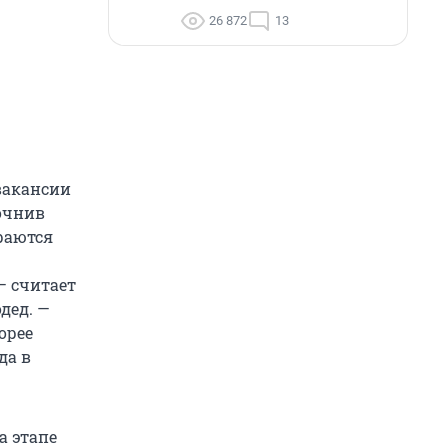
26 872
13
 вакансии
точнив
ираются
— считает
дед. —
орее
да в
а этапе