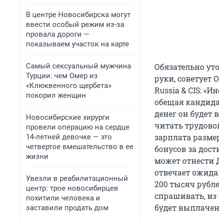
В центре Новосибирска могут
ввести особый режим из-за
провала дороги —
показываем участок на карте
Самый сексуальный мужчина
Обязательно ут
Турции: чем Омер из
руки, советует
«Клюквенного щербета»
Russia & CIS: «
покорил женщин
обещая кандидат
денег он будет
Новосибирские хирурги
читать трудово
провели операцию на сердце
зарплата размер
14-летней девочке — это
четвертое вмешательство в ее
бонусов за дос
жизни
может отнести Д
отвечает ожида
Увезли в реабилитационный
200 тысяч рубл
центр: трое новосибирцев
спрашивать, из 
похитили человека и
будет выплачен
заставили продать дом