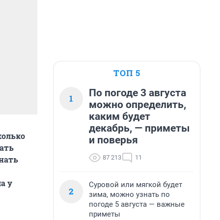
ТОП 5
По погоде 3 августа
1
можно определить,
каким будет
декабрь, — приметы
колько
и поверья
жать
87 213
11
инать
а у
Суровой или мягкой будет
2
зима, можно узнать по
погоде 5 августа — важные
приметы