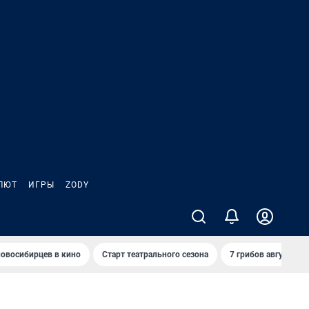
ЛЮТ
ИГРЫ
ZODY
овосибирцев в кино
Старт театрального сезона
7 грибов августа