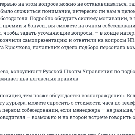
ервью на этом вопросе можно не останавливаться, та
 было сложиться понимание, интересно ли вам в цело
ботодателя. Подробно обсудить систему мотивации, в 
I, премии и бонусы, вы сможете на очном собеседовани
 чтобы задать уточняющие вопросы, — в конце интер
акончили самопрезентацию и ответили на вопросы HRа
га Крючкова, начальник отдела подбора персонала к
ева, консультант Русской Школы Управления по подб
оминает два негласных правила:
позиция, тем позже обсуждается вознаграждение». Ес
у курьера, можете спросить о стоимости часа по телеф
а первом собеседовании, если менеджера — не раньше,
ководителя — возможно и на второй встрече говорить 