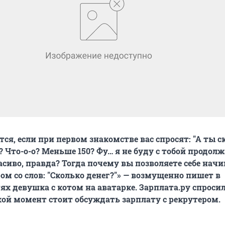
ся, если при первом знакомстве вас спросят: "А ты с
 Что-о-о? Меньше 150? Фу… я не буду с тобой продол
расиво, правда? Тогда почему вы позволяете себе нач
ом со слов: "Сколько денег?"» — возмущенно пишет в
ях девушка с котом на аватарке. Зарплата.ру спросил
акой момент стоит обсуждать зарплату с рекрутером.