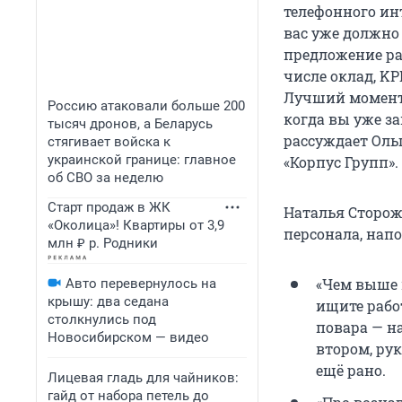
телефонного инт
вас уже должно
предложение ра
числе оклад, KP
Лучший момент,
Россию атаковали больше 200
когда вы уже з
тысяч дронов, а Беларусь
рассуждает Оль
стягивает войска к
украинской границе: главное
«Корпус Групп».
об СВО за неделю
Старт продаж в ЖК
Наталья Сторож
«Околица»! Квартиры от 3,9
персонала, нап
млн ₽ р. Родники
«Чем выше 
Авто перевернулось на
крышу: два седана
ищите работ
столкнулись под
повара — н
Новосибирском — видео
втором, ру
ещё рано.
Лицевая гладь для чайников:
гайд от набора петель до