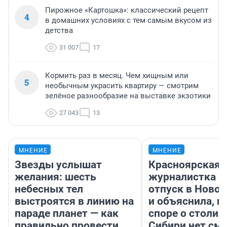
Пирожное «Картошка»: классический рецепт
4
в домашних условиях с тем самым вкусом из
детства
31 007
17
Кормить раз в месяц. Чем хищным или
5
необычным украсить квартиру — смотрим
зелёное разнообразие на выставке экзотики
27 043
13
МНЕНИЕ
МНЕНИЕ
Звезды услышат
Красноярская
желания: шесть
журналистка п
небесных тел
отпуск в Ново
выстроятся в линию на
и объяснила, п
параде планет — как
споре о столиц
правильно провести
Сибири нет см