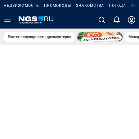
НЕДВИЖИМОСТЬ
ПРОМОКОДЫ
ЗНАКОМСТВА
ПОГОДА
ФО
Растет популярность дискаунтеров
Межд