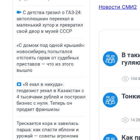
Новости СМИ2
С детства грезил о ГАЗ-24:
автоплюшкин переехал в
маленький хутор и превратил
свой двор в музей СССР
«С домом под одной крышей»:
новосибирец попытался
В так
отстоять гараж от судебных
гуля
приставов — что из этого
вышло
104 
«Я ехал в никуда»:
геодезист уехал в Казахстан с
Тонки
4 тысячами рублей и построил
бизнес с нуля. Теперь он
продает франшизы
14 2
Трескается кора и завелась
парша: как спасти яблони и
урожай — советы агронома
Как п