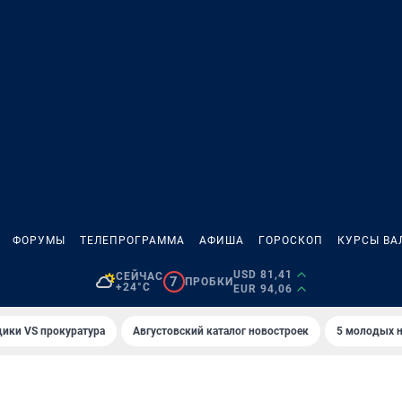
ФОРУМЫ
ТЕЛЕПРОГРАММА
АФИША
ГОРОСКОП
КУРСЫ ВА
USD 81,41
СЕЙЧАС
7
ПРОБКИ
+24°C
EUR 94,06
ики VS прокуратура
Августовский каталог новостроек
5 молодых н