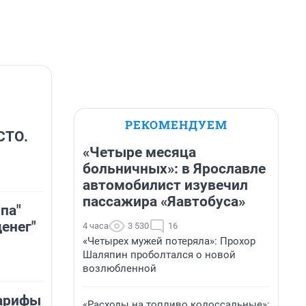
РЕКОМЕНДУЕМ
СТО.
«Четыре месяца
больничных»: в Ярославле
автомобилист изувечил
пассажира «Яавтобуса»
па"
енег"
4 часа
3 530
16
«Четырех мужей потеряла»: Прохор
Шаляпин проболтался о новой
возлюбленной
тарифы
«Расходы на топливо колоссальные»: