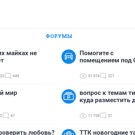
ФОРУМЫ
их майках не
Помогите с
ют
помещением под 
422
649
31 974
227
й мир
вопрос к темам ти
куда разместить д
82
67
11 728
37
роверить любовь?
ТТК новогодние 