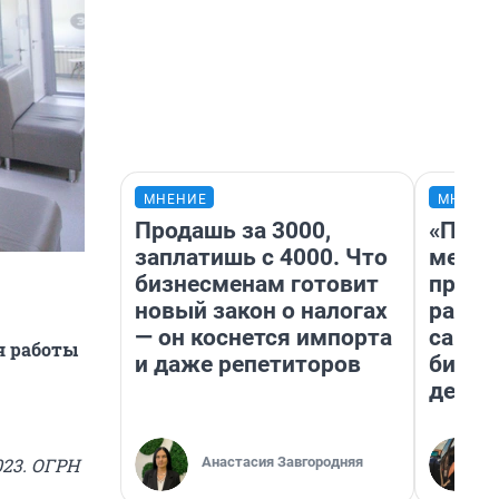
МНЕНИЕ
МНЕНИ
Продашь за 3000,
«Поку
заплатишь с 4000. Что
мешке
бизнесменам готовит
предп
новый закон о налогах
расска
— он коснется импорта
самом
я работы
и даже репетиторов
бизне
дешев
Анастасия Завгородняя
023. ОГРН