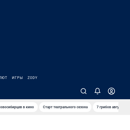
ЛЮТ
ИГРЫ
ZODY
овосибирцев в кино
Старт театрального сезона
7 грибов августа