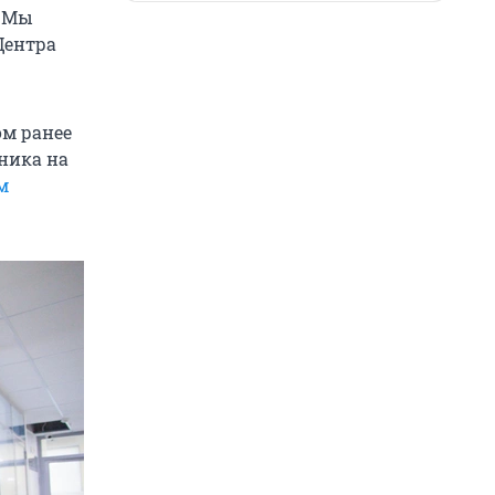
. Мы
Центра
ом ранее
ника на
м