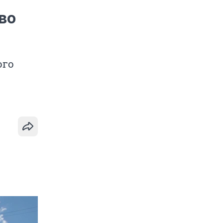
во
ого