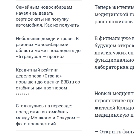
Теперь жителям
Семейным новосибирцам
начали выдавать
медицинской п
сертификаты на покупку
расположилась 
автомобиля. Как их получить
В филиале уже в
Небольшие дожди и грозы. В
районах Новосибирской
будущем открою
области может похолодать до
других узких с
+6 градусов — прогноз
функциональной
лабораторная д
Кредитный рейтинг
девелопера «Страна»
повышен до оценки BBB.ru со
стабильным прогнозом
Новый медцентр
перспективе пр
Столкнулись на переезде:
жителей Кольц
поезд смял автомобиль
медицинскую п
между Мошково и Сокуром —
фото последствий
— Открыть фили