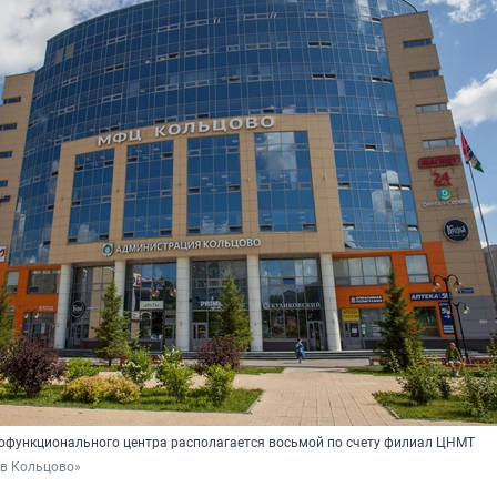
офункционального центра располагается восьмой по счету филиал ЦНМТ
в Кольцово»