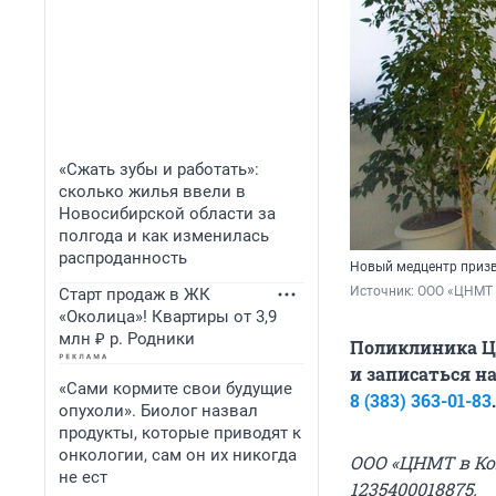
«Сжать зубы и работать»:
сколько жилья ввели в
Новосибирской области за
полгода и как изменилась
распроданность
Новый медцентр призв
Источник: 
ООО «ЦНМТ 
Старт продаж в ЖК
«Околица»! Квартиры от 3,9
млн ₽ р. Родники
Поликлиника ЦН
и записаться н
«Сами кормите свои будущие
8 (383) 363-01-83
.
опухоли». Биолог назвал
продукты, которые приводят к
онкологии, сам он их никогда
ООО «ЦНМТ в Кол
не ест
1235400018875.