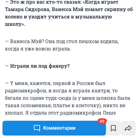
—
Это ж про вас кто-то сказал: «Когда играет
Тамара Сидорова, Ванесса Мэй ломает скрипку об
колено и уходит учиться в музыкальную
школу».
— Ванесса Мэй? Она под стол пешком ходила,
когда я уже вовсю играла.
—
Играли ли под фанеру?
— У меня, кажется, первой в России был
радиомикрофон, и когда я играла кантри, то
бегала по сцене туда-сюда (а у меня шляпка была
такая соломенная, платье в клеточку), никто не
хлопал. Я отдала этот радиомикрофон Леше
Глызину, потому что вокалист, как народ считает,
49
может петь без кабеля, а скрипач — нет, так что я
Комментарии
на кабеле и играю. До сих пор люди пугаются: