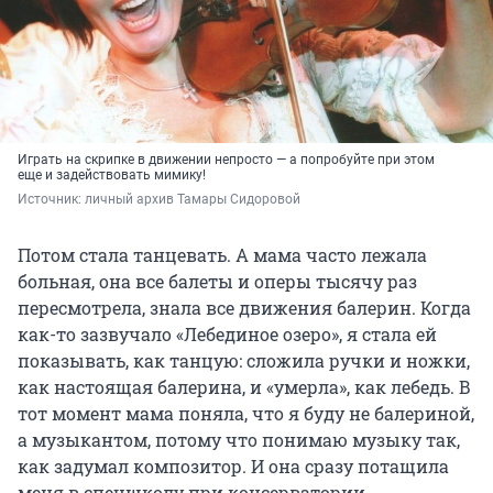
Играть на скрипке в движении непросто — а попробуйте при этом
еще и задействовать мимику!
Источник: 
личный архив Тамары Сидоровой
Потом стала танцевать. А мама часто лежала
больная, она все балеты и оперы тысячу раз
пересмотрела, знала все движения балерин. Когда
как-то зазвучало «Лебединое озеро», я стала ей
показывать, как танцую: сложила ручки и ножки,
как настоящая балерина, и «умерла», как лебедь. В
тот момент мама поняла, что я буду не балериной,
а музыкантом, потому что понимаю музыку так,
как задумал композитор. И она сразу потащила
меня в спецшколу при консерватории.