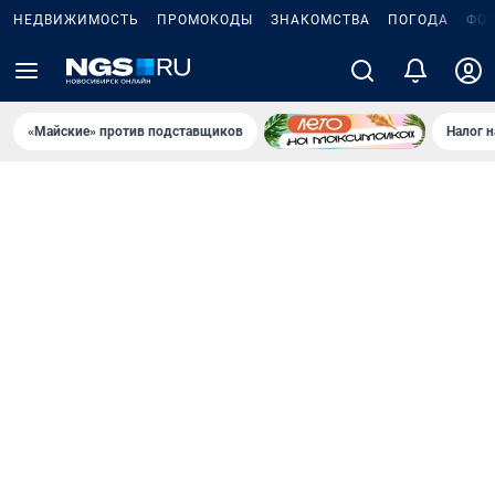
НЕДВИЖИМОСТЬ
ПРОМОКОДЫ
ЗНАКОМСТВА
ПОГОДА
ФО
«Майские» против подставщиков
Налог 