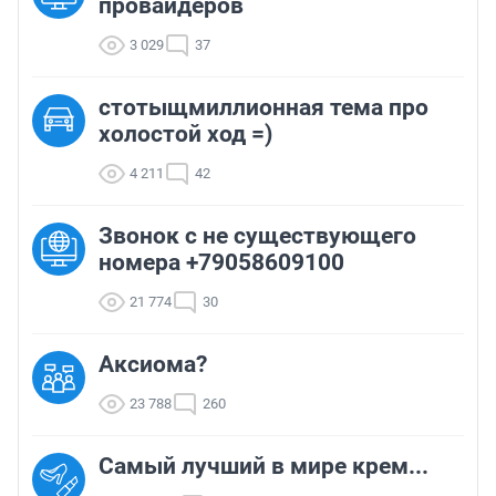
провайдеров
3 029
37
стотыщмиллионная тема про
холостой ход =)
4 211
42
Звонок с не существующего
номера +79058609100
21 774
30
Аксиома?
23 788
260
Самый лучший в мире крем...