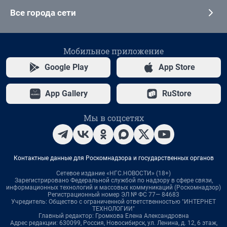
Все города сети
Мобильное приложение
Google Play
App Store
App Gallery
RuStore
Мы в соцсетях
Контактные данные для Роскомнадзора и государственных органов
Сетевое издание «НГС.НОВОСТИ» (18+)
Зарегистрировано Федеральной службой по надзору в сфере связи,
информационных технологий и массовых коммуникаций (Роскомнадзор)
Регистрационный номер ЭЛ № ФС 77— 84683
Учредитель: Общество с ограниченной ответственностью "ИНТЕРНЕТ
ТЕХНОЛОГИИ"
Главный редактор: Громкова Елена Александровна
Адрес редакции: 630099, Россия, Новосибирск, ул. Ленина, д. 12, 6 этаж,