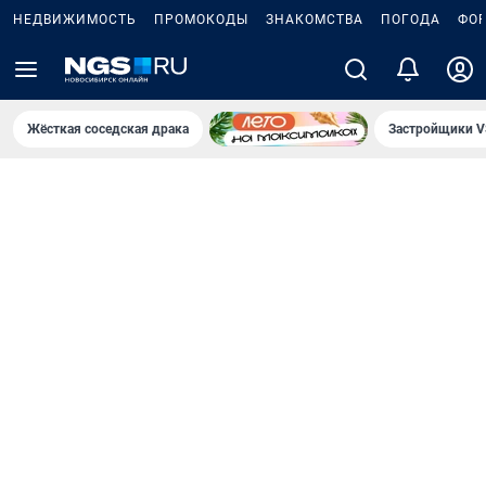
НЕДВИЖИМОСТЬ
ПРОМОКОДЫ
ЗНАКОМСТВА
ПОГОДА
ФО
Жёсткая соседская драка
Застройщики V