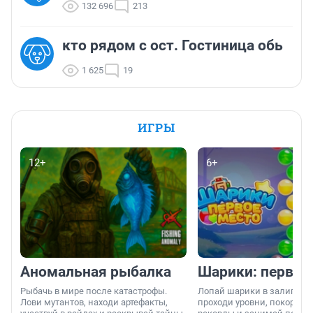
132 696
213
кто рядом с ост. Гостиница обь
1 625
19
ИГРЫ
12+
6+
Аномальная рыбалка
Шарики: первое
Рыбачь в мире после катастрофы.
Лопай шарики в залипател
Лови мутантов, находи артефакты,
проходи уровни, покоряй 