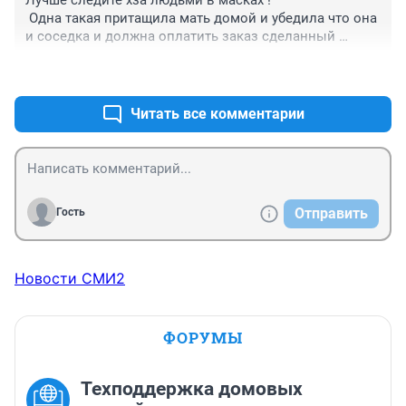
Лучше следите хза людьми в масках !

конкретный не убедился что можно отключить номер, 
 Одна такая притащила мать домой и убедила что она 
банк(система) не обеспечила защиту на этот случай. 

и соседка и должна оплатить заказ сделанный 
Пацан тут жертва и не более. Его спровоцировали
сыном , короче выхватиила 50 000 руб и убежала !
+0
–0
Читать все комментарии
Отправить
Гость
Новости СМИ2
ФОРУМЫ
Техподдержка домовых