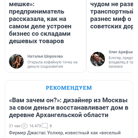
мешке»:
чудом не разва
предприниматель
транспортный 
рассказала, как на
разнес миф о 
самом деле устроен
советских доро
бизнес со складами
дешевых товаров
Олег Арефьев
Наталья Шорохова
Блогер, предпри
Открыла кофейную точку на
владелец в тра
деньги соцразвития
бизнесе
РЕКОМЕНДУЕМ
«Вам зачем он?»: дизайнер из Москвы
за свои деньги восстанавливает дом в
деревне Архангельской области
21 час
16 473
8
Фермер Джастас Уолкер, известный как «веселый