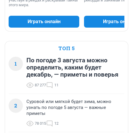
участвуй в рейдах и раскрывай тайны
рекорды и занимай первы
этого мира.
Играть онлайн
Играть онла
ТОП 5
По погоде 3 августа можно
1
определить, каким будет
декабрь, — приметы и поверья
87 277
11
Суровой или мягкой будет зима, можно
2
узнать по погоде 5 августа — важные
приметы
78 015
12