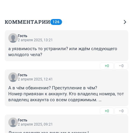
КОММЕНТАРИИ
126
Гость
2 апреля 2025, 13:21
а уязвимость то устранили? или ждём следующего 
молодого чела?
+0
–0
Гость
2 апреля 2025, 12:41
А в чём обвинение? Преступление в чём? 

Номер привязан к аккаунту. Кто владелец номера, тот 
владелец аккаунта со всем содержимым. 

Всё равно что обвинять бомжа, что тот с помойки 
+0
–0
достал пакет с мусором и там нашёл не открытую 
бутылку выпивки и типа он спёр эту бутылку.

Гость
Люди/система сами сделали всё, чтобы отказаться от 
2 апреля 2025, 09:21
аккаунта и денег на нём лежащих. Человек 