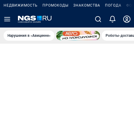
НЕДВИЖИМОСТЬ
ПРОМОКОДЫ
ЗНАКОМСТВА
ПОГОДА
ФО
Нарушения в «Авиценне»
Роботы-доставщ