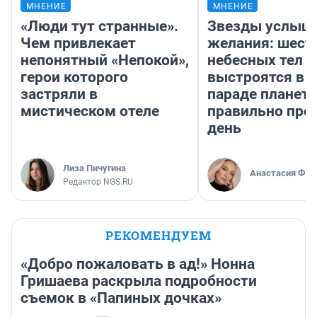
МНЕНИЕ
МНЕНИЕ
«Люди тут странные».
Звезды услыш
Чем привлекает
желания: шест
непонятный «Непокой»,
небесных тел
герои которого
выстроятся в 
застряли в
параде планет 
мистическом отеле
правильно про
день
Лиза Пичугина
Анастасия Фил
Редактор NGS.RU
РЕКОМЕНДУЕМ
«Добро пожаловать в ад!» Нонна
Гришаева раскрыла подробности
съемок в «Папиных дочках»