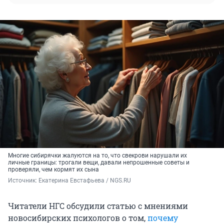
Многие сибирячки жалуются на то, что свекрови нарушали их
личные границы: трогали вещи, давали непрошенные советы и
проверяли, чем кормят их сына
Источник: 
Екатерина Евстафьева / NGS.RU
Читатели НГС обсудили статью с мнениями
новосибирских психологов о том,
почему