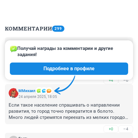
КОММЕНТАРИИ
299
Гость
24 апреля 2025, 21:56
Получай награды за комментарии и другие 
задания!
Надо запретить мэрии злить людей мостами 
дорогами и строительством домов в водоохранной 
Подробнее в профиле
зоне и вырубкой лесов.Люди где то должны 
отдыхать от городской суеты
+4
–0
ММихаил
24 апреля 2025, 18:05
Если такое население спрашивать о направлении 
развития, то город точно превратится в болото. 
Много людей стремятся переехать из мелких городов, 
чтобы жить и работать в большом городе, где есть 
+0
–4
какая-то жизнь. Но такие жители городов не хотят, 
чтобы появлялись новые горожане, чтобы люди 