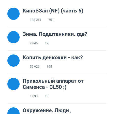
КиноБЗал (NF) (часть 6)
188 011
751
Зима. Подштанники. где?
2 846
12
Копить денюжки - как?
56 926
195
Прикольный аппарат от
Сименса - CL50 :)
1 093
15
Окружение. Люди ,