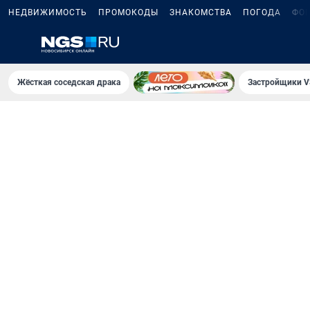
НЕДВИЖИМОСТЬ
ПРОМОКОДЫ
ЗНАКОМСТВА
ПОГОДА
ФО
Жёсткая соседская драка
Застройщики V