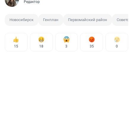
Редактор
Новосибирск
Генплан
Первомайский район
Советск
15
18
3
35
0