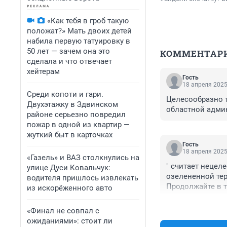
«Как тебя в гроб такую
положат?» Мать двоих детей
набила первую татуировку в
50 лет — зачем она это
КОММЕНТАР
сделала и что отвечает
хейтерам
Гость
18 апреля 2025
Среди копоти и гари.
Целесообразно т
Двухэтажку в Здвинском
областной адми
районе серьезно повредил
пожар в одной из квартир —
жуткий быт в карточках
Гость
18 апреля 2025
«Газель» и ВАЗ столкнулись на
" считает нецел
улице Дуси Ковальчук:
озелененной тер
водителя пришлось извлекать
Продолжайте в т
из искорёженного авто
общественной оз
гостиницы, цент
«Финал не совпал с
участок вне зел
ожиданиями»: стоит ли