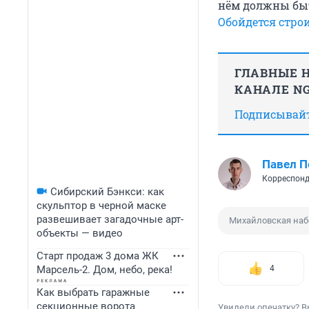
нём должны быт
Обойдется стро
ГЛАВНЫЕ Н
КАНАЛЕ NG
Подписывайте
Павел 
Корреспонд
Сибирский Бэнкси: как
скульптор в черной маске
развешивает загадочные арт-
Михайловская на
объекты — видео
Старт продаж 3 дома ЖК
Марсель-2. Дом, небо, река!
4
Как выбрать гаражные
секционные ворота
Увидели опечатку? В