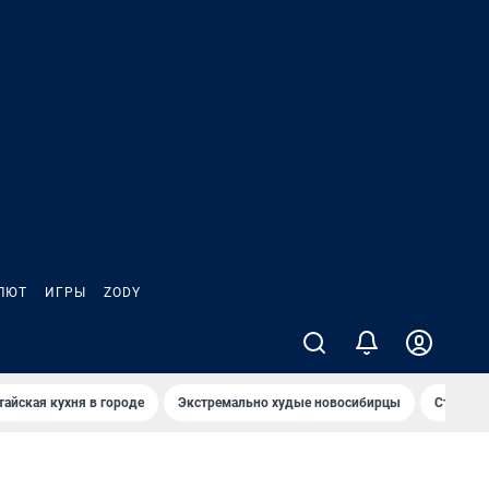
ЛЮТ
ИГРЫ
ZODY
тайская кухня в городе
Экстремально худые новосибирцы
Старт те