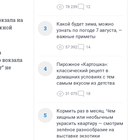
78 239
12
окзала на
Какой будет зима, можно
ежной
3
узнать по погоде 7 августа, —
важные приметы
57 392
14
а
 вокзала
Пирожное «Картошка»:
“ не
4
классический рецепт в
домашних условиях с тем
самым вкусом из детства
31 075
18
Кормить раз в месяц. Чем
5
хищным или необычным
украсить квартиру — смотрим
зелёное разнообразие на
выставке экзотики