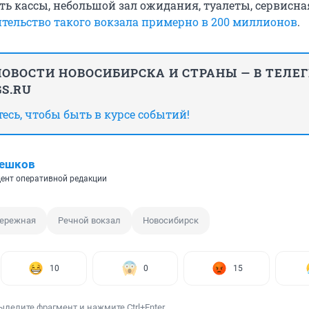
ь кассы, небольшой зал ожидания, туалеты, сервисна
ительство такого вокзала примерно в
200 миллионов
.
ОВОСТИ НОВОСИБИРСКА И СТРАНЫ — В ТЕЛЕ
S.RU
сь, чтобы быть в курсе событий!
Пешков
ент оперативной редакции
бережная
Речной вокзал
Новосибирск
10
0
15
ыделите фрагмент и нажмите Ctrl+Enter