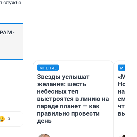
я служба.
ГРАМ-
МНЕНИЕ
МНЕНИ
Звезды услышат
«Мы в
желания: шесть
Нолан
небесных тел
настр
выстроятся в линию на
смотр
параде планет — как
чтобы
правильно провести
выгля
3
день