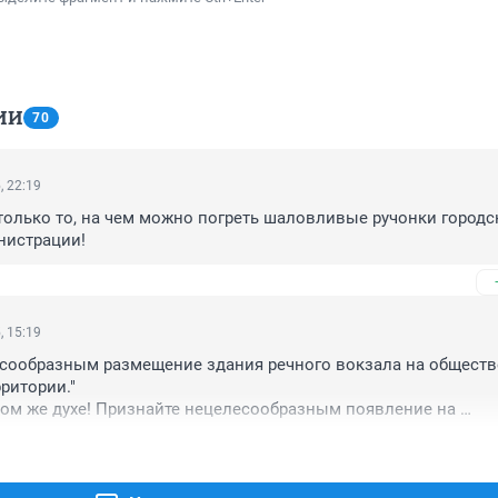
ИИ
70
, 22:19
олько то, на чем можно погреть шаловливые ручонки городск
нистрации!
, 15:19
есообразным размещение здания речного вокзала на обществ
ритории."

ом же духе! Признайте нецелесообразным появление на 
елененной территории Бугринского леса зданий пожарного де
ра единоборств и проч. Для пожарного депо был зарезервиро
еной зоны, так почему его отдали застройщику?