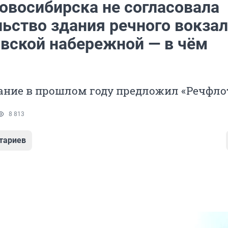
овосибирска не согласовала
ьство здания речного вокзал
вской набережной — в чём
ание в прошлом году предложил «Речфло
8 813
тариев