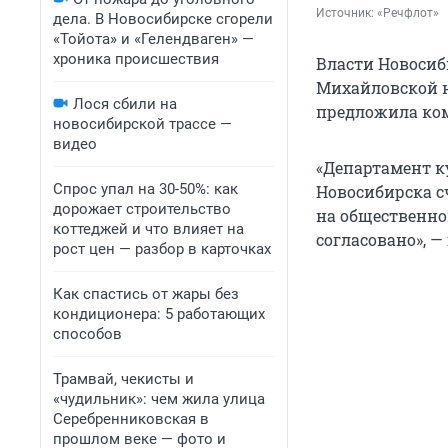
Источник: 
«Речфлот»
дела. В Новосибирске сгорели
«Тойота» и «Гелендваген» —
хроника происшествия
Власти Новосиб
Михайловской н
Лося сбили на
предложила ком
новосибирской трассе —
видео
«Департамент к
Спрос упал на 30-50%: как
Новосибирска с
дорожает строительство
на общественно
коттеджей и что влияет на
согласовано», —
рост цен — разбор в карточках
Как спастись от жары без
кондиционера: 5 работающих
способов
Трамвай, чекисты и
«чудильник»: чем жила улица
Серебренниковская в
прошлом веке — фото и