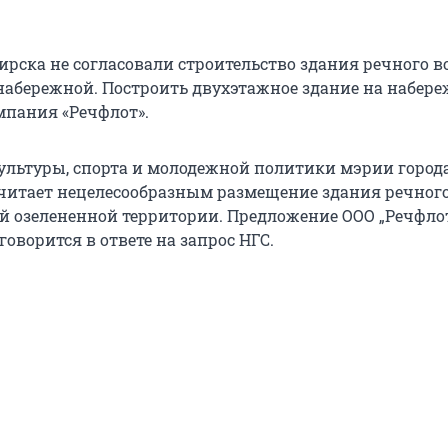
ирска не согласовали строительство здания речного в
абережной. Построить двухэтажное здание на набер
пания «Речфлот».
ультуры, спорта и молодежной политики мэрии город
читает нецелесообразным размещение здания речного
й озелененной территории. Предложение ООО „Речфлот
 говорится в ответе на запрос НГС.