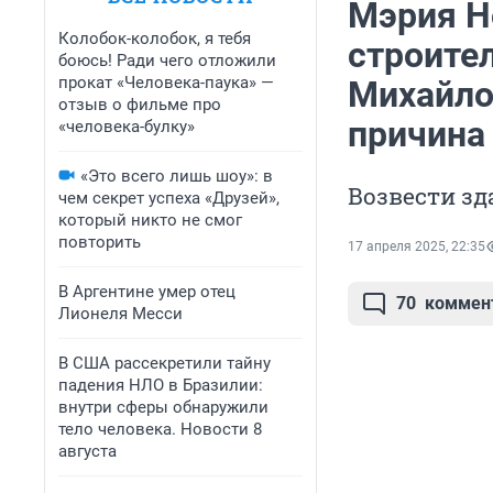
Мэрия Н
Колобок-колобок, я тебя
строител
боюсь! Ради чего отложили
прокат «Человека-паука» —
Михайло
отзыв о фильме про
причина
«человека-булку»
«Это всего лишь шоу»: в
Возвести зд
чем секрет успеха «Друзей»,
который никто не смог
повторить
17 апреля 2025, 22:35
В Аргентине умер отец
70
коммен
Лионеля Месси
В США рассекретили тайну
падения НЛО в Бразилии:
внутри сферы обнаружили
тело человека. Новости 8
августа