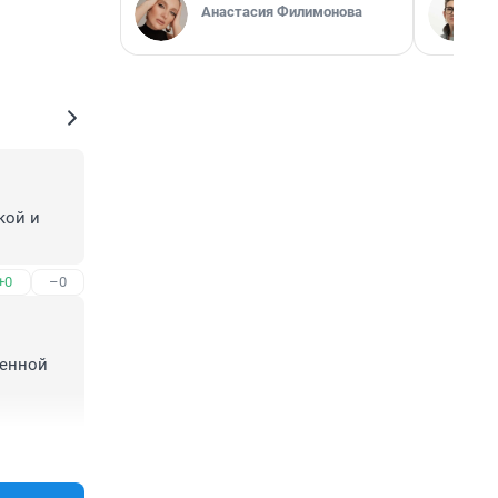
Анастасия Филимонова
ой и 
+0
–0
енной 
по, 
+4
–0
ван 