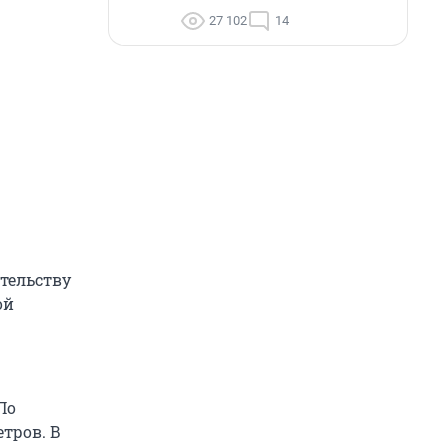
27 102
14
ительству
ой
По
тров. В