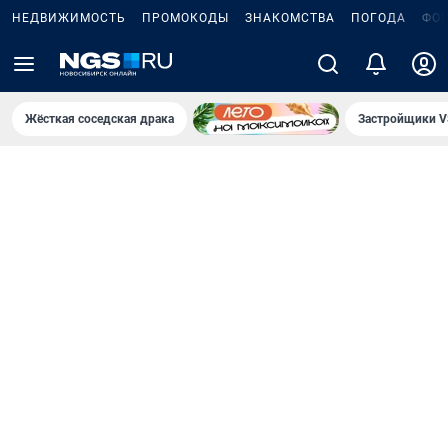
НЕДВИЖИМОСТЬ
ПРОМОКОДЫ
ЗНАКОМСТВА
ПОГОДА
ФО
Жёсткая соседская драка
Застройщики V