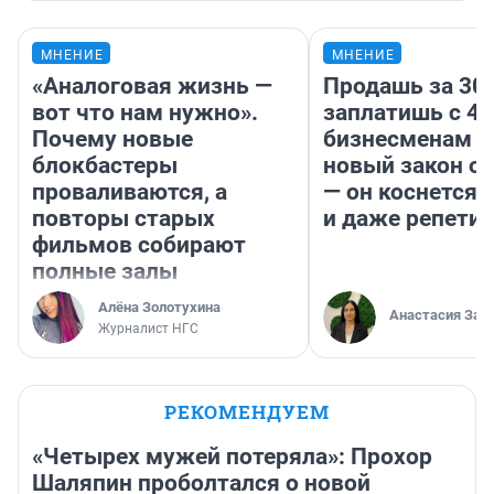
МНЕНИЕ
МНЕНИЕ
«Аналоговая жизнь —
Продашь за 300
вот что нам нужно».
заплатишь с 40
Почему новые
бизнесменам г
блокбастеры
новый закон о 
проваливаются, а
— он коснется 
повторы старых
и даже репети
фильмов собирают
полные залы
Алёна Золотухина
Анастасия Зав
Журналист НГС
РЕКОМЕНДУЕМ
«Четырех мужей потеряла»: Прохор
Шаляпин проболтался о новой