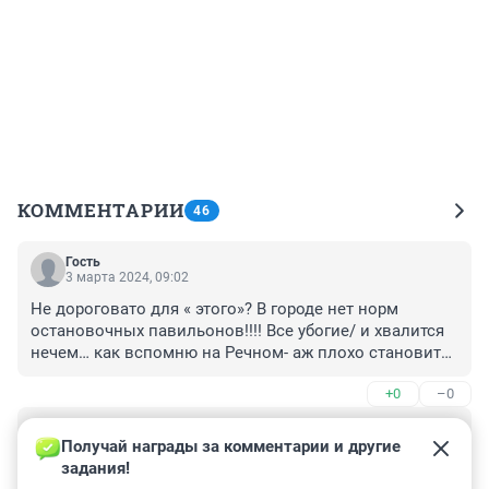
КОММЕНТАРИИ
46
Гость
3 марта 2024, 09:02
Не дороговато для « этого»? В городе нет норм 
остановочных павильонов!!!! Все убогие/ и хвалится 
нечем… как вспомню на Речном- аж плохо становится
😡🤣🤦‍♀️👎
+0
–0
Гость
2 марта 2024, 12:35
Получай награды за комментарии и другие 
задания!
уу меня капитальный гараж 450 стоит а тут остановка 