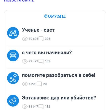
Новости СМИ2
ФОРУМЫ
Ученье - свет
80 676
326
с чего вы начинали?
22 422
153
помогите разобраться в себе!
4 200
20
Эвтаназия: дар или убийство?
83 647
182