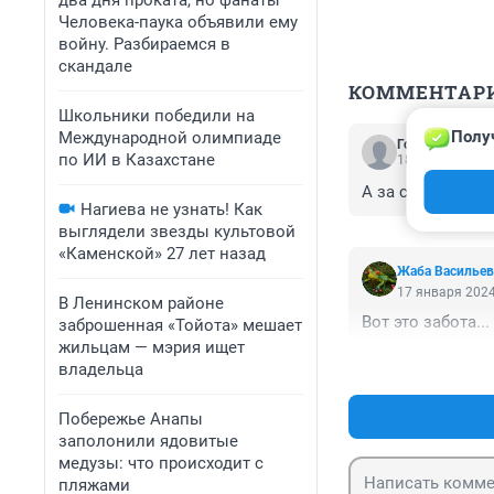
два дня проката, но фанаты
Человека-паука объявили ему
войну. Разбираемся в
скандале
КОММЕНТАР
Школьники победили на
Полу
Международной олимпиаде
Гость
по ИИ в Казахстане
18 января 2024
А за свет будет
Нагиева не узнать! Как
выглядели звезды культовой
«Каменской» 27 лет назад
Жаба Васильев
17 января 2024
В Ленинском районе
Вот это забота...
заброшенная «Тойота» мешает
жильцам — мэрия ищет
владельца
Побережье Анапы
заполонили ядовитые
медузы: что происходит с
пляжами