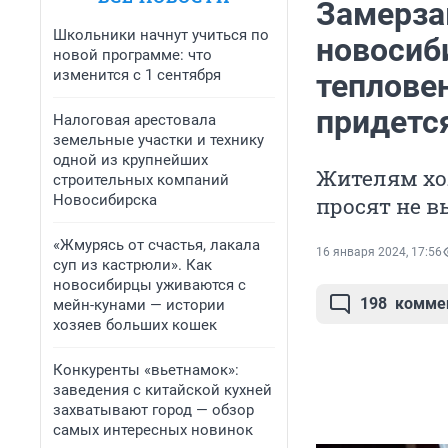
Замерза
Школьники начнут учиться по
новосиб
новой программе: что
изменится с 1 сентября
теплове
придетс
Налоговая арестовала
земельные участки и технику
одной из крупнейших
Жителям хо
строительных компаний
Новосибирска
просят не 
«Жмурясь от счастья, лакала
16 января 2024, 17:56
суп из кастрюли». Как
новосибирцы уживаются с
198
комме
мейн-кунами — истории
хозяев больших кошек
Конкуренты «вьетнамок»:
заведения с китайской кухней
захватывают город — обзор
самых интересных новинок