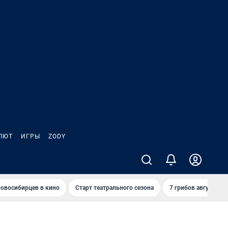
ЛЮТ
ИГРЫ
ZODY
овосибирцев в кино
Старт театрального сезона
7 грибов августа