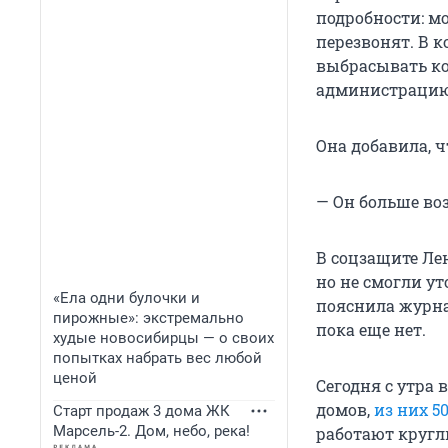
подробности: мо
перезвонят. В 
выбрасывать кор
администрацию,
Она добавила, ч
— Он больше во
В соцзащите Ле
но не смогли у
«Ела одни булочки и
пояснила журна
пирожные»: экстремально
пока еще нет.
худые новосибирцы — о своих
попытках набрать вес любой
ценой
Сегодня с утра
домов,
из них 5
Старт продаж 3 дома ЖК
Марсель-2. Дом, небо, река!
работают кругл