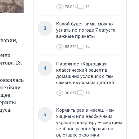
78 024
12
Какой будет зима, можно
3
узнать по погоде 7 августа, —
важные приметы
варии,
55 552
14
рина
това, 13.
Пирожное «Картошка»:
4
классический рецепт в
домашних условиях с тем
появилась
самым вкусом из детства
 же были
30 857
16
ющее
терины
дуса.
Кормить раз в месяц. Чем
5
хищным или необычным
украсить квартиру — смотрим
зелёное разнообразие на
выставке экзотики