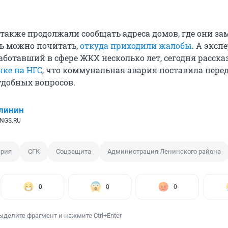
также продолжали сообщать адреса домов, где они за
сь можно почитать,
откуда приходили жалобы
. А эксп
ботавший в сфере ЖКХ несколько лет, сегодня расска
нке на НГС
, что коммунальная авария поставила пере
удобных вопросов.
линин
 NGS.RU
ария
СГК
Соцзащита
Администрация Ленинского района
0
0
0
ыделите фрагмент и нажмите Ctrl+Enter