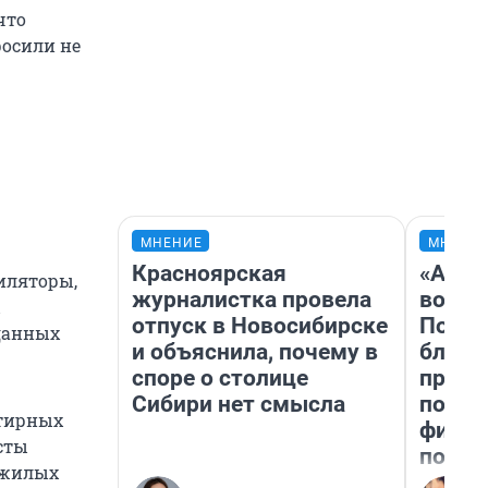
что
росили не
МНЕНИЕ
МНЕНИ
Красноярская
«Анал
иляторы,
журналистка провела
вот ч
ы
отпуск в Новосибирске
Почем
данных
и объяснила, почему в
блокб
споре о столице
прова
Сибири нет смысла
повто
ртирных
фильм
сты
полны
а жилых