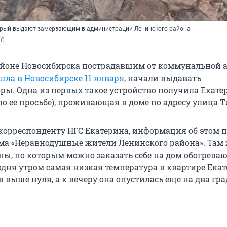
орый выдают замерзающим в администрации Ленинского района
ГС
йоне Новосибирска пострадавшим от коммунальной а
шла в Новосибирске 11 января
, начали выдавать
ры. Одна из первых такое устройство получила Екате
о ее просьбе), проживающая в доме по адресу улица Ти
 корреспонденту НГС Екатерина, информация об этом 
мма «Неравнодушные жители Ленинского района». Там
ны, по которым можно заказать себе на дом обогрева
годня утром самая низкая температура в квартире Ека
в выше нуля, а к вечеру она опустилась еще на два гра