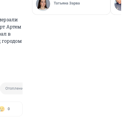
Татьяна Зарва
мерзали
ерт Артем
зал в
д городом
Отопление
Авария
Вентилятор
Отключение отопления
0