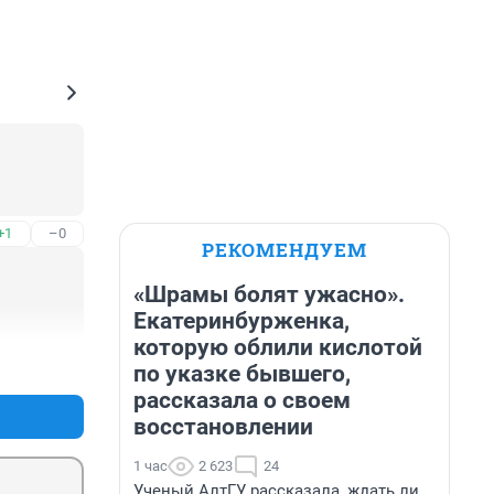
+1
–0
РЕКОМЕНДУЕМ
«Шрамы болят ужасно».
Екатеринбурженка,
которую облили кислотой
+1
–0
по указке бывшего,
рассказала о своем
восстановлении
1 час
2 623
24
Ученый АлтГУ рассказала, ждать ли