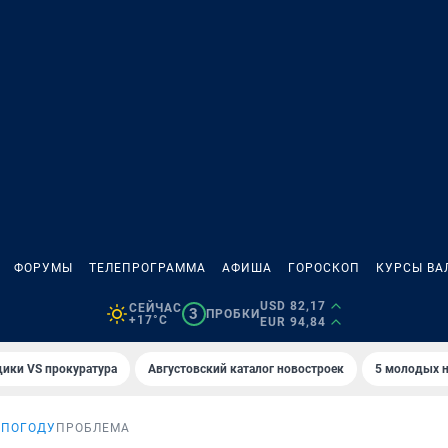
ФОРУМЫ
ТЕЛЕПРОГРАММА
АФИША
ГОРОСКОП
КУРСЫ ВА
USD 82,17
СЕЙЧАС
3
ПРОБКИ
+17°C
EUR 94,84
ики VS прокуратура
Августовский каталог новостроек
5 молодых н
ЕПОГОДУ
ПРОБЛЕМА