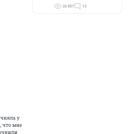
26 957
13
очняла у
, что мне
точнили