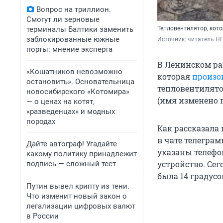
Вопрос на триллион.
Смогут ли зерновые
терминалы Балтики заменить
Тепловентилятор, кот
заблокированные южные
Источник: 
читатель Н
порты: мнение эксперта
В Ленинском ра
«Кошатников невозможно
которая
произо
остановить». Основательница
тепловентилято
новосибирского «Котомира»
(имя изменено п
— о ценах на котят,
«разведенцах» и модных
породах
Как рассказала
в чате телегра
Дайте автограф! Угадайте
указаны телефо
какому политику принадлежит
устройство. Се
подпись — сложный тест
была 14 градусо
Путин вывел крипту из тени.
Что изменит новый закон о
легализации цифровых валют
в России