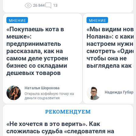
26 844
13
МНЕНИЕ
МНЕНИЕ
«Покупаешь кота в
«Мы видим нов
мешке»:
Нолана»: с каки
предприниматель
настроем нужн
рассказала, как на
смотреть «Одис
самом деле устроен
чтобы она не
бизнес со складами
выглядела как 
дешевых товаров
Наталья Шорохова
Надежда Губарь
Открыла кофейную точку на
деньги соцразвития
РЕКОМЕНДУЕМ
«Не хочется в это верить». Как
сложилась судьба «следователя на