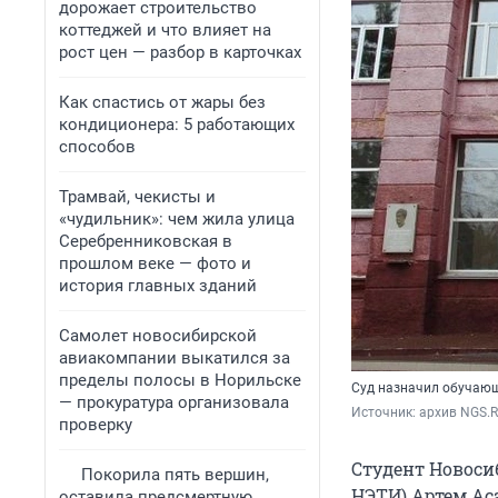
дорожает строительство
коттеджей и что влияет на
рост цен — разбор в карточках
Как спастись от жары без
кондиционера: 5 работающих
способов
Трамвай, чекисты и
«чудильник»: чем жила улица
Серебренниковская в
прошлом веке — фото и
история главных зданий
Самолет новосибирской
авиакомпании выкатился за
пределы полосы в Норильске
Суд назначил обучаю
— прокуратура организовала
Источник: 
архив NGS.
проверку
Студент Новоси
Покорила пять вершин,
НЭТИ) Артем Аса
оставила предсмертную