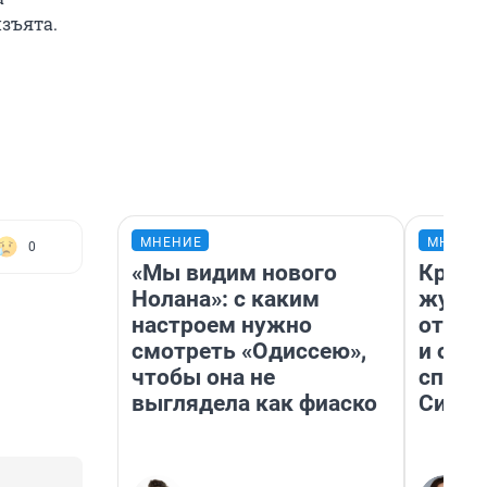
зъята.
МНЕНИЕ
МНЕНИ
0
«Мы видим нового
Красн
Нолана»: с каким
журна
настроем нужно
отпус
смотреть «Одиссею»,
и объ
чтобы она не
споре
выглядела как фиаско
Сибир