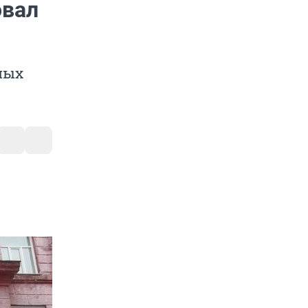
овал
ных