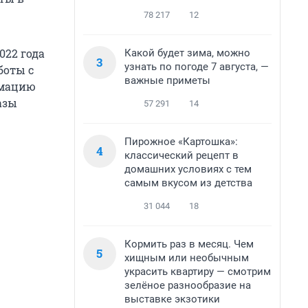
78 217
12
022 года
Какой будет зима, можно
3
узнать по погоде 7 августа, —
боты с
важные приметы
рмацию
азы
57 291
14
Пирожное «Картошка»:
4
классический рецепт в
домашних условиях с тем
самым вкусом из детства
31 044
18
Кормить раз в месяц. Чем
5
хищным или необычным
украсить квартиру — смотрим
зелёное разнообразие на
выставке экзотики