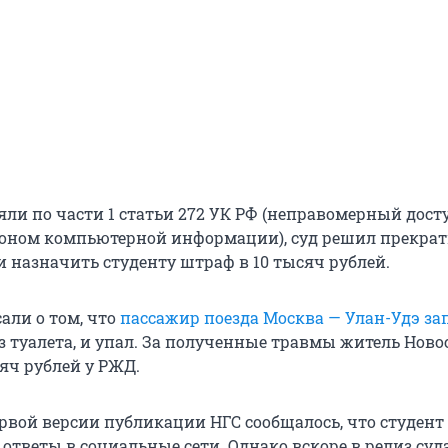
яли по части 1 статьи 272 УК РФ (неправомерный дост
оном компьютерной информации), суд решил прекрат
и назначить студенту штраф в 10 тысяч рублей.
али о том, что
пассажир поезда Москва — Улан-Удэ за
из туалета, и упал. За полученные травмы житель Нов
яч рублей у РЖД.
ервой версии публикации НГС сообщалось, что студент
ответы в социальные сети. Однако вскоре в релиз суд