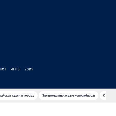
ЛЮТ
ИГРЫ
ZODY
тайская кухня в городе
Экстремально худые новосибирцы
Старт те