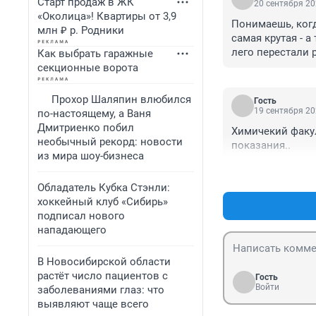
Старт продаж в ЖК
20 сентября 20
«Околица»! Квартиры от 3,9
Понимаешь, когд
млн ₽ р. Родники
самая крутая - 
лего перестали 
Как выбрать гаражные
пила.
секционные ворота
Прохор Шаляпин влюбился
Гость
19 сентября 20
по-настоящему, а Ваня
Дмитриенко побил
Химичекий факул
необычный рекорд: новости
показания..
из мира шоу-бизнеса
Обладатель Кубка Стэнли:
хоккейный клуб «Сибирь»
подписал нового
нападающего
В Новосибирской области
растёт число пациентов с
Гость
Войти
заболеваниями глаз: что
выявляют чаще всего