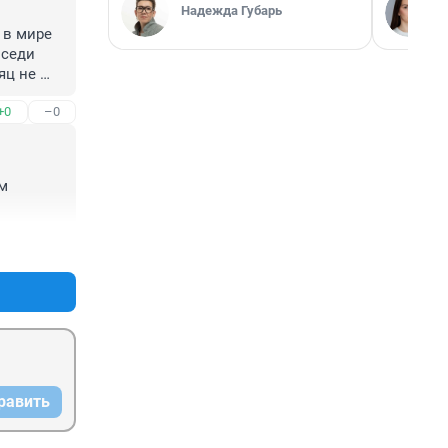
Надежда Губарь
в мире 
седи 
ц не 
+0
–0
м 
+0
–0
равить