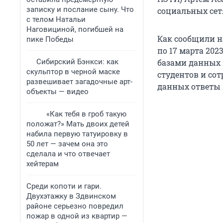
записку и послание сыну. Что
социальных сетя
с телом Натальи
Наговициной, погибшей на
Как сообщили на
пике Победы
по 17 марта 202
Сибирский Бэнкси: как
базами данных 
скульптор в черной маске
студентов и сот
развешивает загадочные арт-
данных ответы 
объекты — видео
«Как тебя в гроб такую
положат?» Мать двоих детей
набила первую татуировку в
50 лет — зачем она это
сделала и что отвечает
хейтерам
Среди копоти и гари.
Двухэтажку в Здвинском
районе серьезно повредил
пожар в одной из квартир —