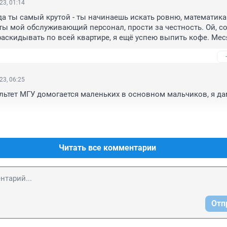
23, 01:14
а ты самый крутой - ты начинаешь искать ровню, математика 
а ты мой обслуживающий персонал, прости за честность. Ой, со
раскидывать по всей квартире, я ещё успею выпить кофе. Меся
23, 06:25
ьтет МГУ домогается маленьких в основном мальчиков, я да
Читать все комментарии
Отп