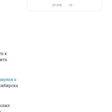
27 076
13
уп к
ить
пнулся о
осибирска
 слил
а