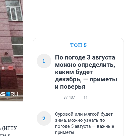
ТОП 5
По погоде 3 августа
1
можно определить,
каким будет
декабрь, — приметы
и поверья
87 437
11
Суровой или мягкой будет
2
зима, можно узнать по
погоде 5 августа — важные
а (НГТУ
приметы
ты в