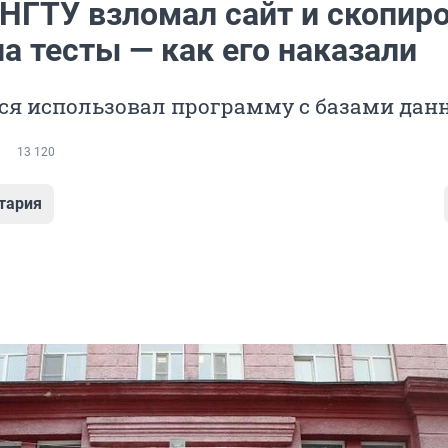
 НГТУ взломал сайт и скопир
а тесты — как его наказали
я использовал программу с базами дан
13 120
тария