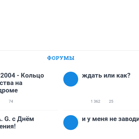
ФОРУМЫ
.2004 - Кольцо
ждать или как?
ства на
дроме
74
1 362
25
A. G. с Днём
и у меня не завод
ения!