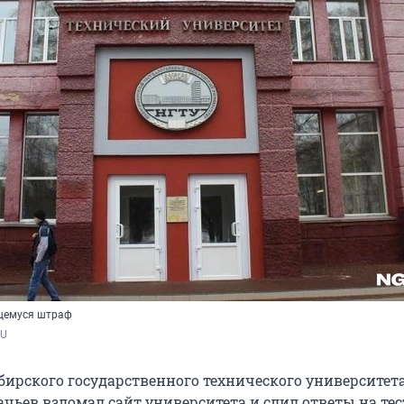
щемуся штраф
RU
бирского государственного технического университет
чьев взломал сайт университета и слил ответы на тес