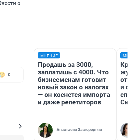
бности о
МНЕНИЕ
МНЕНИ
Продашь за 3000,
Красн
заплатишь с 4000. Что
журна
0
бизнесменам готовит
отпус
новый закон о налогах
и объ
— он коснется импорта
споре
и даже репетиторов
Сибир
Анастасия Завгородняя