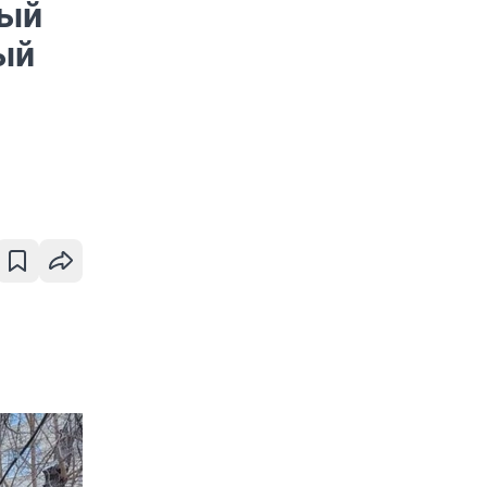
ный
ый