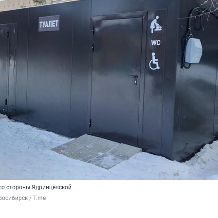
со стороны Ядринцевской
осибирск / T.me