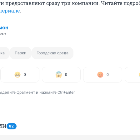
ги предоставляют сразу три компании. Читайте подро
териале
.
ьюн
ент
ска
Парки
Городская среда
0
0
0
ыделите фрагмент и нажмите Ctrl+Enter
ИИ
82