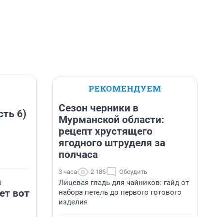
РЕКОМЕНДУЕМ
Сезон черники в
сть 6)
Мурманской области:
рецепт хрустящего
ягодного штруделя за
полчаса
3 часа
2 186
Обсудить
а
Лицевая гладь для чайников: гайд от
ет вот
набора петель до первого готового
изделия