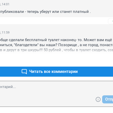
, 14:01
опубликовали - теперь уберут или станет платный .
, 11:59
обще сделали бесплатный туалет наконец- то. Может вам ещё и
иться, "благодетели" вы наши? Позорище , а не город, понаст
 и дерут в три шкуры!!! 50 рублей , чтобы в туалет сходить, со
 такие ценники неадекватные?
Читать все комментарии
Отп