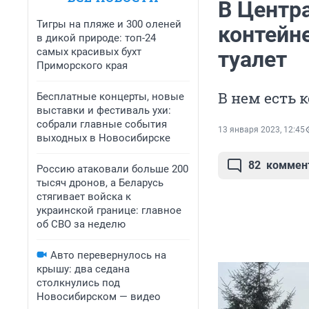
В Центр
Тигры на пляже и 300 оленей
контейн
в дикой природе: топ-24
самых красивых бухт
туалет
Приморского края
В нем есть 
Бесплатные концерты, новые
выставки и фестиваль ухи:
собрали главные события
13 января 2023, 12:45
выходных в Новосибирске
82
коммен
Россию атаковали больше 200
тысяч дронов, а Беларусь
стягивает войска к
украинской границе: главное
об СВО за неделю
Авто перевернулось на
крышу: два седана
столкнулись под
Новосибирском — видео