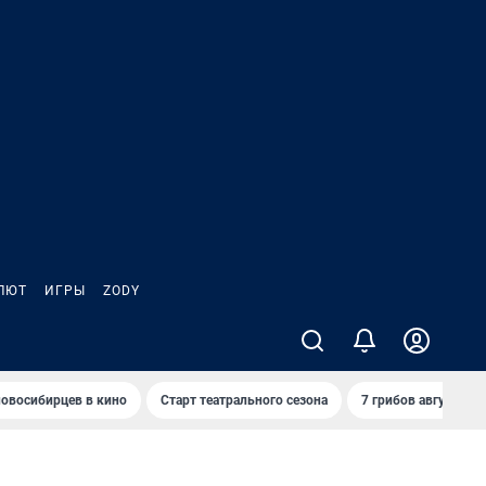
ЛЮТ
ИГРЫ
ZODY
овосибирцев в кино
Старт театрального сезона
7 грибов августа