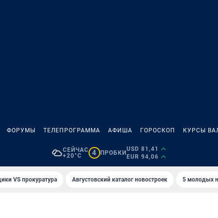
ФОРУМЫ
ТЕЛЕПРОГРАММА
АФИША
ГОРОСКОП
КУРСЫ ВА
USD 81,41
СЕЙЧАС
4
ПРОБКИ
+20°C
EUR 94,06
ики VS прокуратура
Августовский каталог новостроек
5 молодых н