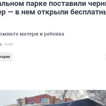
альном парке поставили чер
ер — в нем открыли бесплатн
комната матери и ребенка
10 207
тария