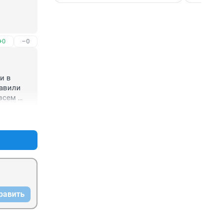
+0
–0
 в 
авили 
всем 
+0
–0
равить