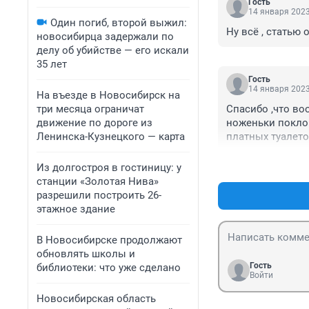
Гость
14 января 2023
Один погиб, второй выжил:
Ну всё , статью 
новосибирца задержали по
делу об убийстве — его искали
35 лет
Гость
14 января 2023
На въезде в Новосибирск на
три месяца ограничат
Спасибо ,что во
движение по дороге из
ноженьки поклон
Ленинска-Кузнецкого — карта
платных туалетов
ошалели, откуда
Из долгостроя в гостиницу: у
станции «Золотая Нива»
разрешили построить 26-
этажное здание
В Новосибирске продолжают
обновлять школы и
Гость
библиотеки: что уже сделано
Войти
Новосибирская область