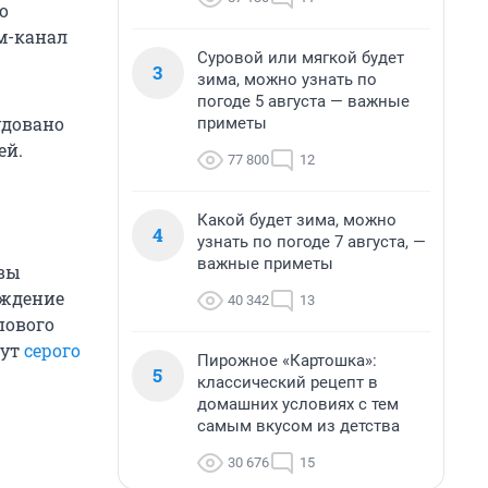
о
м-канал
Суровой или мягкой будет
3
зима, можно узнать по
погоде 5 августа — важные
удовано
приметы
ей.
77 800
12
Какой будет зима, можно
4
узнать по погоде 7 августа, —
важные приметы
овы
еждение
40 342
13
пового
дут
серого
Пирожное «Картошка»:
5
классический рецепт в
домашних условиях с тем
самым вкусом из детства
30 676
15