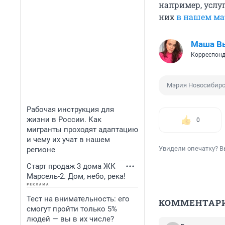
например, услу
них
в нашем ма
Маша В
Корреспонд
Мэрия Новосибир
Рабочая инструкция для
жизни в России. Как
0
мигранты проходят адаптацию
и чему их учат в нашем
Увидели опечатку? В
регионе
Старт продаж 3 дома ЖК
Марсель-2. Дом, небо, река!
Тест на внимательность: его
КОММЕНТАР
смогут пройти только 5%
людей — вы в их числе?