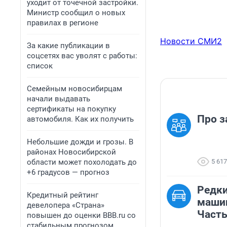
уходит от точечной застройки.
Министр сообщил о новых
правилах в регионе
Новости СМИ2
За какие публикации в
соцсетях вас уволят с работы:
список
Семейным новосибирцам
начали выдавать
сертификаты на покупку
Про з
автомобиля. Как их получить
Небольшие дожди и грозы. В
районах Новосибирской
области может похолодать до
5 617
+6 градусов — прогноз
Редки
Кредитный рейтинг
машин
девелопера «Страна»
Часть
повышен до оценки BBB.ru со
стабильным прогнозом