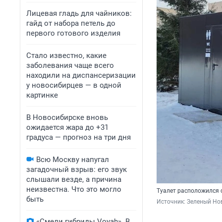
Лицевая гладь для чайников:
гайд от набора петель до
первого готового изделия
Стало известно, какие
заболевания чаще всего
находили на диспансеризации
у новосибирцев — в одной
картинке
В Новосибирске вновь
ожидается жара до +31
градуса — прогноз на три дня
Всю Москву напугал
загадочный взрыв: его звук
слышали везде, а причина
неизвестна. Что это могло
Туалет расположился 
быть
Источник: 
Зеленый Нов
«Смели гибриды Voyah». В