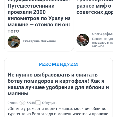
Путешественники
разнес миф о 
проехали 2000
советских доро
километров по Уралу на
машине — стоило ли оно
того
Олег Арефьев
Блогер, предпри
Екатерина Литкевич
владелец в тра
бизнесе
РЕКОМЕНДУЕМ
Не нужно выбрасывать и сжигать
ботву помидоров и картофеля! Как я
нашла лучшее удобрение для яблони и
малины
9 часов
5 948
Обсудить
«Он мне угрожает и портит жизнь»: москвич обвинил
турагента из Волгограда в мошенничестве и пропаже