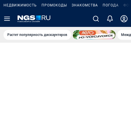
НЕДВИЖИМОСТЬ
ПРОМОКОДЫ
ЗНАКОМСТВА
ПОГОДА
ФО
Растет популярность дискаунтеров
Межд