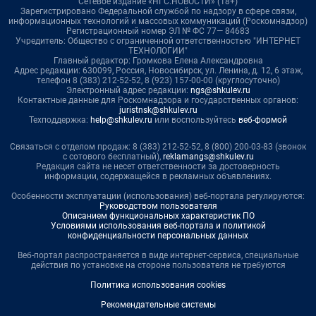
Сетевое издание «НГС.НОВОСТИ» (18+)
Зарегистрировано Федеральной службой по надзору в сфере связи,
информационных технологий и массовых коммуникаций (Роскомнадзор)
Регистрационный номер ЭЛ № ФС 77— 84683
Учредитель: Общество с ограниченной ответственностью "ИНТЕРНЕТ
ТЕХНОЛОГИИ"
Главный редактор: Громкова Елена Александровна
Адрес редакции: 630099, Россия, Новосибирск, ул. Ленина, д. 12, 6 этаж,
телефон 8 (383) 212-52-52, 8 (923) 157-00-00 (круглосуточно)
Электронный адрес редакции:
ngs@shkulev.ru
Контактные данные для Роскомнадзора и государственных органов:
juristnsk@shkulev.ru
Техподдержка:
help@shkulev.ru
или воспользуйтесь
веб-формой
Связаться с отделом продаж: 8 (383) 212-52-52, 8 (800) 200-03-83 (звонок
с сотового бесплатный),
reklamangs@shkulev.ru
Редакция сайта не несет ответственности за достоверность
информации, содержащейся в рекламных объявлениях.
Особенности эксплуатации (использования) веб-портала регулируются:
Руководством пользователя
Описанием функциональных характеристик ПО
Условиями использования веб-портала и политикой
конфиденциальности персональных данных
Веб-портал распространяется в виде интернет-сервиса, специальные
действия по установке на стороне пользователя не требуются
Политика использования cookies
Рекомендательные системы