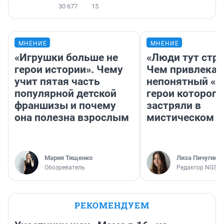
30 677
15
МНЕНИЕ
МНЕНИЕ
«Игрушки больше не
«Люди тут стр
герои истории». Чему
Чем привлекае
учит пятая часть
непонятный «Н
популярной детской
герои которого
франшизы и почему
застряли в
она полезна взрослым
мистическом о
Мария Тищенко
Лиза Пичугина
Обозреватель
Редактор NGS.R
РЕКОМЕНДУЕМ