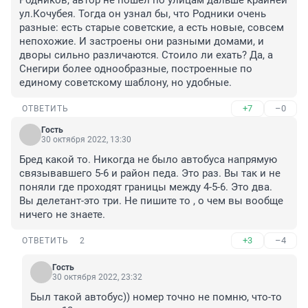
Родников, автор не пошёл по улицам дальше крайней 
ул.Кочубея. Тогда он узнал бы, что Родники очень 
разные: есть старые советские, а есть новые, совсем 
непохожие. И застроены они разными домами, и 
дворы сильно различаются. Стоило ли ехать? Да, а 
Снегири более однообразные, построенные по 
единому советскому шаблону, но удобные.
+7
–0
ОТВЕТИТЬ
Гость
30 октября 2022, 13:30
Бред какой то. Никогда не было автобуса напрямую 
связывавшего 5-6 и район педа. Это раз. Вы так и не 
поняли где проходят границы между 4-5-6. Это два. 
Вы делетант-это три. Не пишите то , о чем вы вообще 
ничего не знаете.
+3
–4
ОТВЕТИТЬ
2
Гость
30 октября 2022, 23:32
Был такой автобус)) номер точно не помню, что-то 