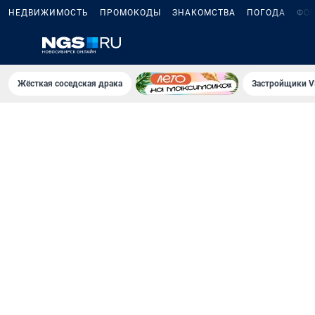
НЕДВИЖИМОСТЬ
ПРОМОКОДЫ
ЗНАКОМСТВА
ПОГОДА
ФО
Жёсткая соседская драка
Застройщики V