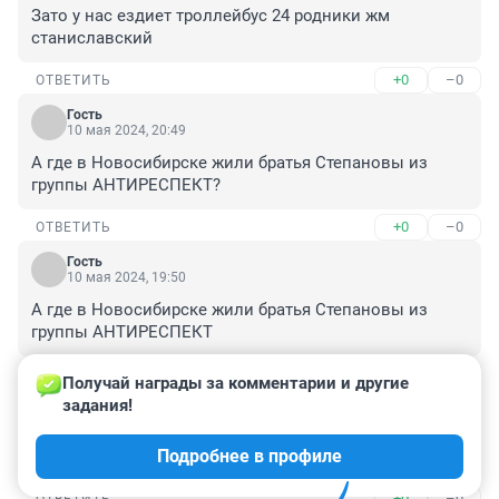
Зато у нас ездиет троллейбус 24 родники жм 
станиславский
+0
–0
ОТВЕТИТЬ
Гость
10 мая 2024, 20:49
А где в Новосибирске жили братья Степановы из 
группы АНТИРЕСПЕКТ?
+0
–0
ОТВЕТИТЬ
Гость
10 мая 2024, 19:50
А где в Новосибирске жили братья Степановы из 
группы АНТИРЕСПЕКТ
+0
–0
ОТВЕТИТЬ
Получай награды за комментарии и другие 
задания!
Гость
26 ноября 2022, 21:28
Подробнее в профиле
Молодец . Спасибо за обзор.некоторые вещи не знал
+0
–0