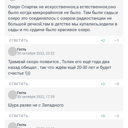
Озеро Спартак не искусственное,а естественное,оно 
было когда микрорайонов не было. Там были сады,и 
озеро это соединялось с озером радиостанции не 
большой речкой,там в детстве мы купались,ходили в 
сады и по срдини было красивое озеро.
+2
–1
ОТВЕТИТЬ
Гость
30 октября 2022, 20:52
Трамвай скоро появится , Толик его ещё года два 
назад обещал , так что ждём ещё 20-30 лет и будет 
счастье !)))
+2
–0
ОТВЕТИТЬ
Гость
30 октября 2022, 17:29
Шура разве не с Западного
+0
–2
ОТВЕТИТЬ
Гость