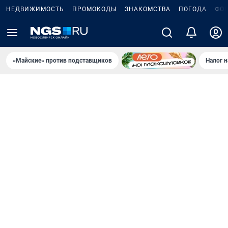
НЕДВИЖИМОСТЬ
ПРОМОКОДЫ
ЗНАКОМСТВА
ПОГОДА
ФО
«Майские» против подставщиков
Налог 