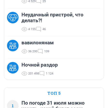
4 529
25
Неудачный пристрой, что
делать?!
4 155
46
вавилонянам
36 200
139
Ночной раздор
201 498
1 124
ТОП 5
По погоде 31 июля можно
1