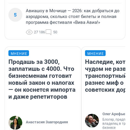
Авиашоу в Мочище — 2026: как добраться до
5
аэродрома, сколько стоят билеты и полная
программа фестиваля «Вива Авиа!»
27 186
50
МНЕНИЕ
МНЕНИЕ
Продашь за 3000,
Наследие, кото
заплатишь с 4000. Что
чудом не разва
бизнесменам готовит
транспортный 
новый закон о налогах
разнес миф о 
— он коснется импорта
советских доро
и даже репетиторов
Олег Арефьев
Блогер, предпри
Анастасия Завгородняя
владелец в тра
бизнесе