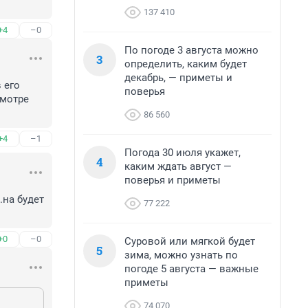
137 410
+4
–0
По погоде 3 августа можно
3
определить, каким будет
декабрь, — приметы и
его 
поверья
мотре 
86 560
+4
–1
Погода 30 июля укажет,
4
каким ждать август —
поверья и приметы
на будет 
77 222
+0
–0
Суровой или мягкой будет
5
зима, можно узнать по
погоде 5 августа — важные
приметы
74 070