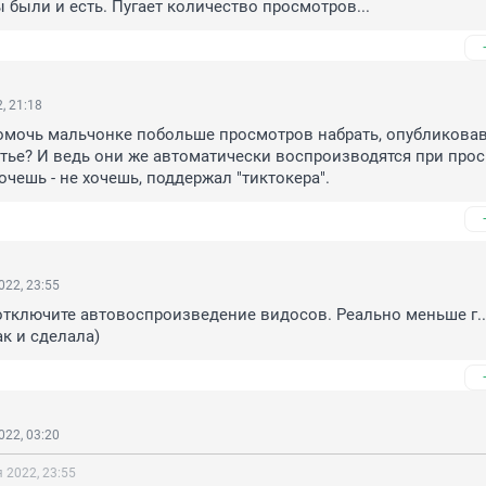
 были и есть. Пугает количество просмотров...
, 21:18
мочь мальчонке побольше просмотров набрать, опубликовав 
татье? И ведь они же автоматически воспроизводятся при прос
хочешь - не хочешь, поддержал "тиктокера".
022, 23:55
отключите автовоспроизведение видосов. Реально меньше г...
ак и сделала)
022, 03:20
 2022, 23:55