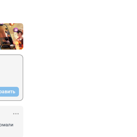
равить
омали 