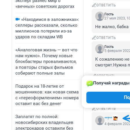
эксперт разнес миф о
ОТВЕТИТЬ
«вечных» советских дорогах
Гость
27 мая 2023, 1
«Находимся в заложниках»:
селлеры рассказали, сколько
Не жалко, бабка
миллионов потеряли из-за
ударов по складам WB
ОТВЕТИТЬ
Гость
«Аналоговая жизнь — вот что
5 февраля 2022
нам нужно». Почему новые
К сожалению не 
блокбастеры проваливаются,
смотрят.Нужна п
а повторы старых фильмов
собирают полные залы
ОТВЕТИТЬ
Получай награды 
Гость
Подарок на 18-летие от
4 февраля 2022
мошенников: как новая схема
По
Каков поп, таков
с «переоформлением» номера
оставит вас без денег
ОТВЕТИТЬ
Заплатят по полной:
**?**
новосибирских владельцев
4 февраля 2022
электрокаров оставили без