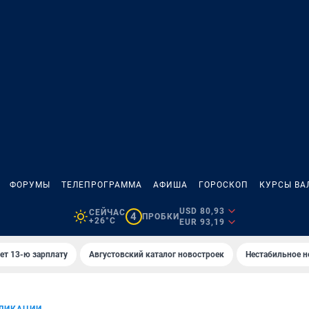
ФОРУМЫ
ТЕЛЕПРОГРАММА
АФИША
ГОРОСКОП
КУРСЫ ВА
USD 80,93
СЕЙЧАС
4
ПРОБКИ
+26°C
EUR 93,19
ет 13-ю зарплату
Августовский каталог новостроек
Нестабильное н