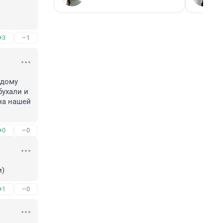
+3
–1
дому 
ухали и 
на нашей 
+0
–0
и)
+1
–0