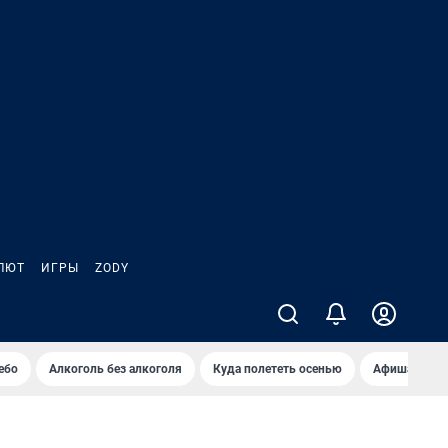
ЛЮТ
ИГРЫ
ZODY
ебо
Алкоголь без алкоголя
Куда полететь осенью
Афиша на ав