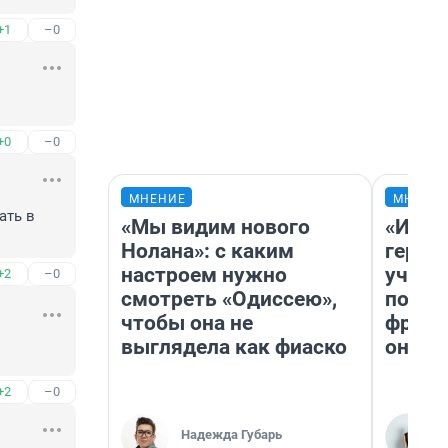
+1
–0
+0
–0
МНЕНИЕ
МНЕНИ
ть в 
«Мы видим нового
«Игру
Нолана»: с каким
герои
настроем нужно
учит 
+2
–0
смотреть «Одиссею»,
попул
чтобы она не
франш
выглядела как фиаско
она п
+2
–0
Надежда Губарь