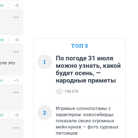
+0
–0
+0
–0
ТОП 5
По погоде 31 июля
1
ле это 
можно узнать, какой
будет осень, —
народные приметы
+1
–1
158 078
Игривые слонопотамы с
2
характером: новосибирцы
+2
–0
показали своих огромных
мейн-кунов — фото суровых
питомцев