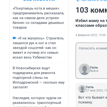
ПЕРЕЙТИ К ПУ
103 ком
«Покупаешь кота в мешке»:
предприниматель рассказала,
как на самом деле устроен
Избил маму на 
бизнес со складами дешевых
классами обра
товаров
4 февраля 2022, 15:00
«Я не жалуюсь». Строитель
лишился рук и ног и стал
звездой соцсетей: как он
живет и почему его семью
искал весь Узбекистан
В Новосибирске ищут
Гость
Войти
подрядчика для ремонта
подпорной стены на
Ипподромской — сколько ему
заплатят
Гость
27 мая 2023, 1
Вот что бывает 
Наследие, которое чудом не
психику.
развалилось: транспортный