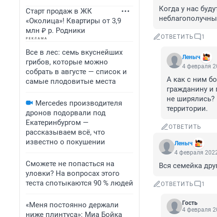
Когда у нас буду
Старт продаж в ЖК
неблагополучных
«Околица»! Квартиры от 3,9
млн ₽ р. Родники
ОТВЕТИТЬ
1
Все в лес: семь вкуснейших
Леныч
грибов, которые можно
4 февраля 2
собрать в августе — список и
А как с ним б
самые плодовитые места
гражданину и 
не ширялись? 
Mercedes производителя
территории.
дронов подорвали под
Екатеринбургом —
ОТВЕТИТЬ
рассказываем всё, что
известно о покушении
Леныч
4 февраля 2022
Сможете не попасться на
Вся семейка друг
уловки? На вопросах этого
теста спотыкаются 90 % людей
ОТВЕТИТЬ
1
Гость
«Меня постоянно держали
4 февраля 2
ниже плинтуса»: Миа Бойка