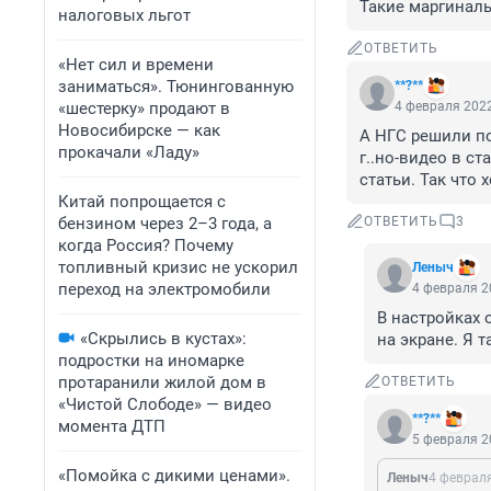
Такие маргиналы
налоговых льгот
ОТВЕТИТЬ
«Нет сил и времени
заниматься». Тюнингованную
**?**
«шестерку» продают в
4 февраля 2022
Новосибирске — как
А НГС решили по
прокачали «Ладу»
г..но-видео в с
статьи. Так что 
Китай попрощается с
бензином через 2–3 года, а
ОТВЕТИТЬ
3
когда Россия? Почему
топливный кризис не ускорил
Леныч
переход на электромобили
4 февраля 2
В настройках 
«Скрылись в кустах»:
на экране. Я т
подростки на иномарке
протаранили жилой дом в
ОТВЕТИТЬ
«Чистой Слободе» — видео
**?**
момента ДТП
5 февраля 2
«Помойка с дикими ценами».
Леныч
4 февраля