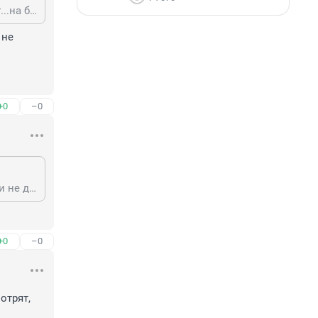
В настройках отключите автовоспроизведение видосов. Реально меньше г...на будет на экране. Я так и сделала)
не 
+0
–0
Так искала в настройках мобильной Оперы и не нашла. Погуглить пока руки не дошли. Но вообще, думаю, что у многих это автовоспроизведение не отключено, и просмотры растут.
+0
–0
трят, 