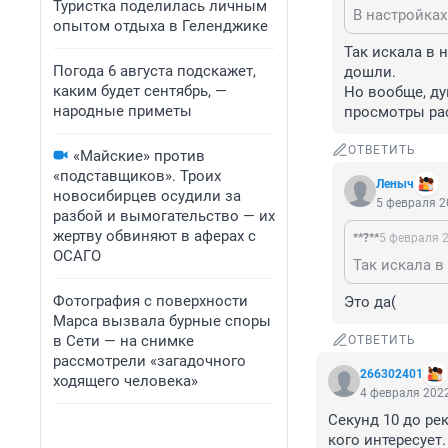
Туристка поделилась личным
опытом отдыха в Геленджике
Так искала в 
Погода 6 августа подскажет,
дошли. 

каким будет сентябрь, —
Но вообще, ду
народные приметы
просмотры рас
ОТВЕТИТЬ
«Майские» против
«подставщиков». Троих
Леныч
новосибирцев осудили за
5 февраля 2
разбой и вымогательство — их
жертву обвиняют в аферах с
**?**
5 февраля 2
ОСАГО
Фотография с поверхности
Это да(
Марса вызвала бурные споры
в Сети — на снимке
ОТВЕТИТЬ
рассмотрели «загадочного
266302401
ходящего человека»
4 февраля 2022
Секунд 10 до ре
кого интересует.