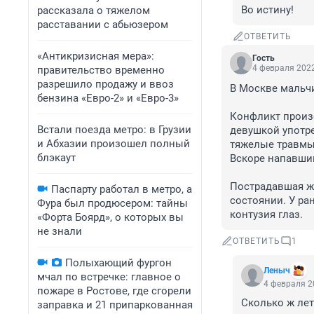
Во истину!
рассказала о тяжелом
расставании с абьюзером
ОТВЕТИТЬ
«Антикризисная мера»:
Гость
4 февраля 2022
правительство временно
разрешило продажу и ввоз
В Москве мальчи
бензина «Евро-2» и «Евро-3»
Конфликт произо
Встали поезда метро: в Грузии
девушкой употре
и Абхазии произошел полный
тяжелые травмы.
блэкаут
Вскоре напавший
Пострадавшая ж
Паспарту работал в метро, а
состоянии. У ра
Фура был продюсером: тайны
контузия глаз.
«Форта Боярд», о которых вы
не знали
ОТВЕТИТЬ
1
Полыхающий фургон
Леныч
мчал по встречке: главное о
4 февраля 2
пожаре в Ростове, где сгорели
Сколько ж лет
заправка и 21 припаркованная