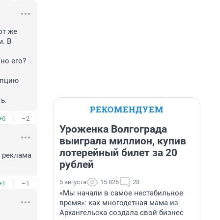
т же 
 В 
о его? 
пцию 
ь.
РЕКОМЕНДУЕМ
+0
–2
Уроженка Волгограда
выиграла миллион, купив
лотерейный билет за 20
 реклама 
рублей
5 августа
15 826
28
+1
–1
«Мы начали в самое нестабильное
время»: как многодетная мама из
Архангельска создала свой бизнес