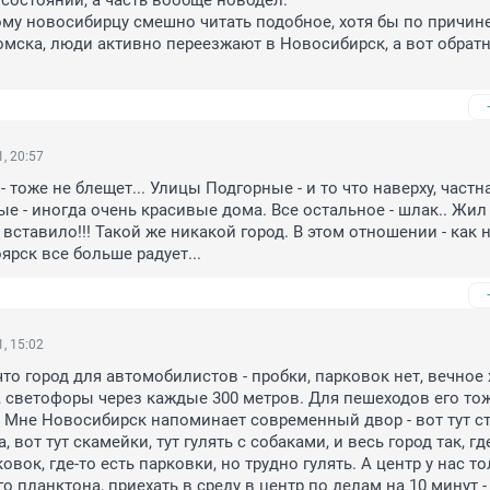
состоянии, а часть вообще новодел. 

му новосибирцу смешно читать подобное, хотя бы по причине 
Томска, люди активно переезжают в Новосибирск, а вот обратн
, 20:57
- тоже не блещет... Улицы Подгорные - и то что наверху, частна
ые - иногда очень красивые дома. Все остальное - шлак.. Жил 
е вставило!!! Такой же никакой город. В этом отношении - как н
ярск все больше радует...
, 15:02
что город для автомобилистов - пробки, парковок нет, вечное 
 светофоры через каждые 300 метров. Для пешеходов его тож
 Мне Новосибирск напоминает современный двор - вот тут сто
 вот тут скамейки, тут гулять с собаками, и весь город так, где
ковок, где-то есть парковки, но трудно гулять. А центр у нас то
 планктона, приехать в среду в центр по делам на 10 минут - 