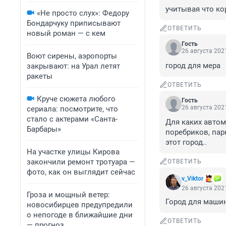
учитывая что ко
«Не просто слух»: Федору
Бондарчуку приписывают
ОТВЕТИТЬ
новый роман — с кем
Гость
26 августа 2021
Воют сирены, аэропорты
город для мера
закрывают: на Урал летят
ракеты
ОТВЕТИТЬ
Круче сюжета любого
Гость
26 августа 2021
сериала: посмотрите, что
стало с актерами «Санта-
Для каких автом
Барбары»
поребриков, пар
этот город..
На участке улицы Кирова
закончили ремонт тротуара —
ОТВЕТИТЬ
фото, как он выглядит сейчас
v_Viktor
26 августа 2021
Гроза и мощный ветер:
Город для машин
новосибирцев предупредили
о непогоде в ближайшие дни
ОТВЕТИТЬ
— прогноз