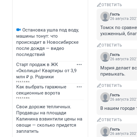
ОТВЕТИТЬ
Гость
26 августа 2021
Томск по сравне
Остановка ушла под воду,
ухоженный, благ
машины тонут: что
происходит в Новосибирске
ОТВЕТИТЬ
после дождя — видео
последствий
Гость
26 августа 2021
Старт продаж в ЖК
Мэрия делает вс
«Околица»! Квартиры от 3,9
привыкать.
млн ₽ р. Родники
ОТВЕТИТЬ
Как выбрать гаражные
секционные ворота
Гость
26 августа 2021
Свои дороже тепличных.
В нашем городе 
Продавцы на площади
Калинина взвинтили цены на
ОТВЕТИТЬ
овощи — сколько придется
Гость
заплатить
26 августа 2021