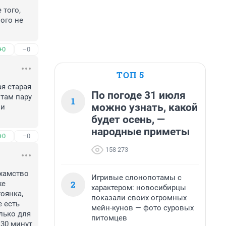
того, 
ого не 
+0
–0
ТОП 5
я старая 
По погоде 31 июля
там пару 
1
можно узнать, какой
и 
будет осень, —
народные приметы
+0
–0
158 273
хамство 
Игривые слонопотамы с
2
е 
характером: новосибирцы
янка, 
показали своих огромных
 есть 
мейн-кунов — фото суровых
лько для 
питомцев
30 минут 