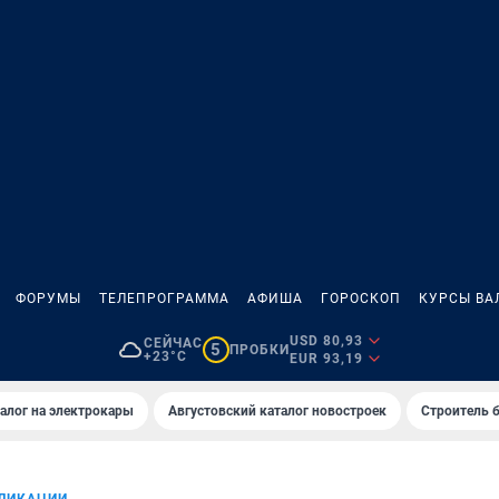
ФОРУМЫ
ТЕЛЕПРОГРАММА
АФИША
ГОРОСКОП
КУРСЫ ВА
USD 80,93
СЕЙЧАС
5
ПРОБКИ
+23°C
EUR 93,19
алог на электрокары
Августовский каталог новостроек
Строитель б