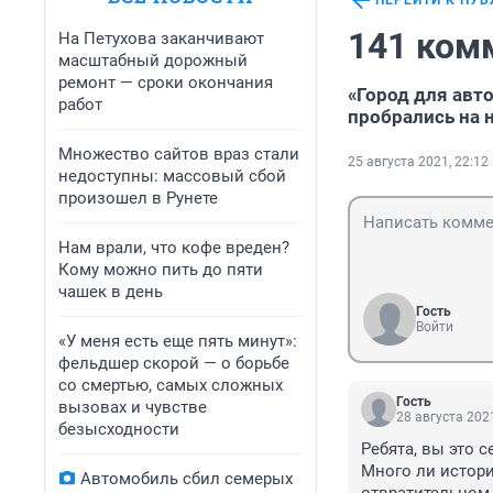
ПЕРЕЙТИ К ПУ
141 ком
На Петухова заканчивают
масштабный дорожный
ремонт — сроки окончания
«Город для авт
работ
пробрались на
Множество сайтов враз стали
25 августа 2021, 22:12
недоступны: массовый сбой
произошел в Рунете
Нам врали, что кофе вреден?
Кому можно пить до пяти
чашек в день
Гость
Войти
«У меня есть еще пять минут»:
фельдшер скорой — о борьбе
со смертью, самых сложных
Гость
вызовах и чувстве
28 августа 2021
безысходности
Ребята, вы это 
Много ли истори
Автомобиль сбил семерых