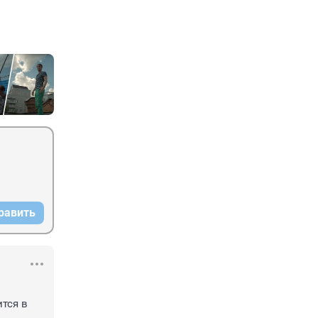
равить
тся в 