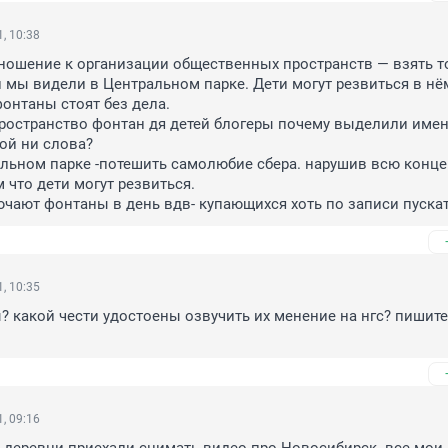
, 10:38
ошение к организации общественных пространств — взять то
 мы видели в Центральном парке. Дети могут резвиться в нём.
онтаны стоят без дела.

остранство фонтан дя детей блогеры почему выделили именн
ой ни слова?

льном парке -потешить самолюбие сбера. нарушив всю конце
что дети могут резвиться.

ючают фонтаны в день вдв- купающихся хоть по записи пускат
, 10:35
ы? какой чести удостоены озвучить их менение на нгс? пишите
, 09:16