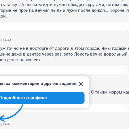
ть тачку... А пешком идти нужно обходить кругами, потом зак
торые не пройти, вечная пыль и лужи после дождя... Короче, 
кой.
, 14:41
ж точно не в восторге от дороги в этом городе. Ямы годами н
щение даже в центре через раз, зато Локоть вечно довольный, 
иар денег не жалеет.
ды за комментарии и другие задания!
, 14:40
го, ни для автомобилистов, ни для жителей. С таким мэром ка
Подробнее в профиле
, 14:40