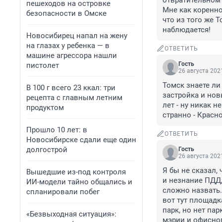
отвратительном 
пешеходов на островке
Мне как коренно
безопасности в Омске
что из того же 
наблюдается!
Новосибирец напал на жену
на глазах у ребенка — в
ОТВЕТИТЬ
машине агрессора нашли
Гость
пистолет
26 августа 2021
Томск знаете ли 
В 100 г всего 23 ккал: три
застройка и нов
рецепта с главным летним
лет - ну никак н
продуктом
странно - Красно
Прошло 10 лет: в
ОТВЕТИТЬ
Новосибирске сдали еще один
долгострой
Гость
26 августа 2021
Я бы не сказал, 
Вышедшие из-под контроля
и незнание ПДД,
ИИ-модели тайно общались и
сложно назвать.
спланировали побег
вот тут площадка,
парк, но нет пар
«Безвыходная ситуация»:
мэрии и офисного