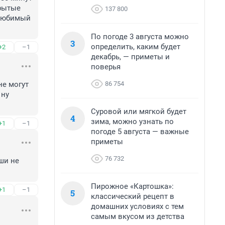
рытые 
137 800
любимый 
По погоде 3 августа можно
3
определить, каким будет
+2
–1
декабрь, — приметы и
поверья
86 754
е могут 
ну 
Суровой или мягкой будет
4
зима, можно узнать по
+1
–1
погоде 5 августа — важные
приметы
76 732
ши не 
Пирожное «Картошка»:
+1
–1
5
классический рецепт в
домашних условиях с тем
самым вкусом из детства