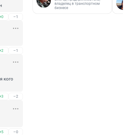
владелец в транспортном
н
бизнесе
+0
–1
+2
–1
 кого 
+3
–2
+5
–0