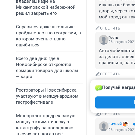
владелец кафе на
ищешь где броси
Михайловской набережной
дворы, через ко
решил закрыть его
мой город он та
Справится даже школьник:
ОТВЕТИТЬ
пройдите тест по географии, в
Гость
котором очень стыдно
26 августа 2021
ошибиться
Автомобилисты у
за делать, осве
Всего два дня: где в
правильно, на п
Новосибирске откроются
ярмарки товаров для школы
ОТВЕТИТЬ
— карта
Гость
Получай награ
26 августа 2021
Рестораторы Новосибирска
участвуют в международном
Город ни для ко
гастрофестивале
сваришь.
ОТВЕТИТЬ
Метеоролог предрек самую
мощную климатическую
Е-гений
катастрофу за последнюю
26 августа 2021
тысячу лет: когда всё