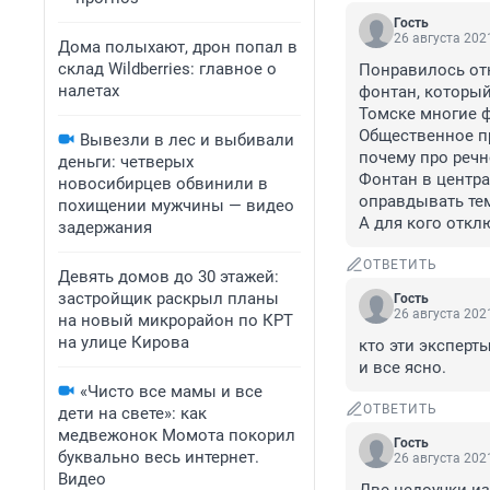
Гость
26 августа 2021
Дома полыхают, дрон попал в
склад Wildberries: главное о
Понравилось отн
налетах
фонтан, который
Томске многие ф
Общественное пр
Вывезли в лес и выбивали
почему про речн
деньги: четверых
Фонтан в центра
новосибирцев обвинили в
оправдывать тем 
похищении мужчины — видео
А для кого откл
задержания
ОТВЕТИТЬ
Девять домов до 30 этажей:
застройщик раскрыл планы
Гость
26 августа 2021
на новый микрорайон по КРТ
на улице Кирова
кто эти эксперт
и все ясно.
«Чисто все мамы и все
ОТВЕТИТЬ
дети на свете»: как
медвежонок Момота покорил
Гость
буквально весь интернет.
26 августа 2021
Видео