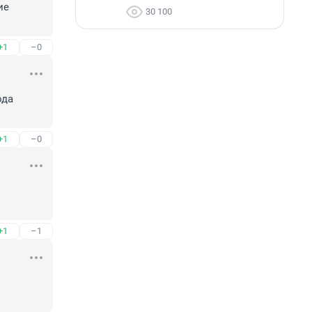
е 
30 100
+1
–0
да 
+1
–0
+1
–1