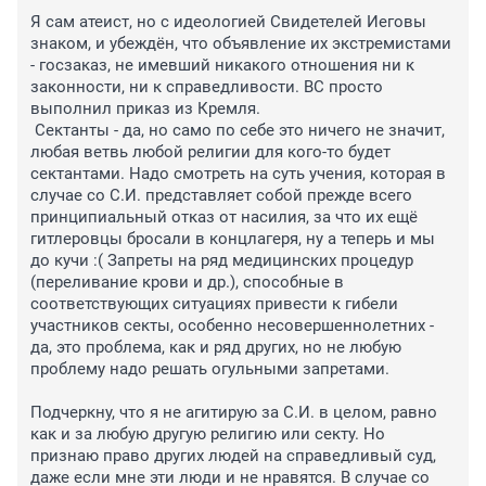
Я сам атеист, но с идеологией Свидетелей Иеговы 
знаком, и убеждён, что объявление их экстремистами 
- госзаказ, не имевший никакого отношения ни к 
законности, ни к справедливости. ВС просто 
выполнил приказ из Кремля. 

 Сектанты - да, но само по себе это ничего не значит, 
любая ветвь любой религии для кого-то будет 
сектантами. Надо смотреть на суть учения, которая в 
случае со С.И. представляет собой прежде всего 
принципиальный отказ от насилия, за что их ещё 
гитлеровцы бросали в концлагеря, ну а теперь и мы 
до кучи :( Запреты на ряд медицинских процедур 
(переливание крови и др.), способные в 
соответствующих ситуациях привести к гибели 
участников секты, особенно несовершеннолетних - 
да, это проблема, как и ряд других, но не любую 
проблему надо решать огульными запретами. 

Подчеркну, что я не агитирую за С.И. в целом, равно 
как и за любую другую религию или секту. Но 
признаю право других людей на справедливый суд, 
даже если мне эти люди и не нравятся. В случае со 