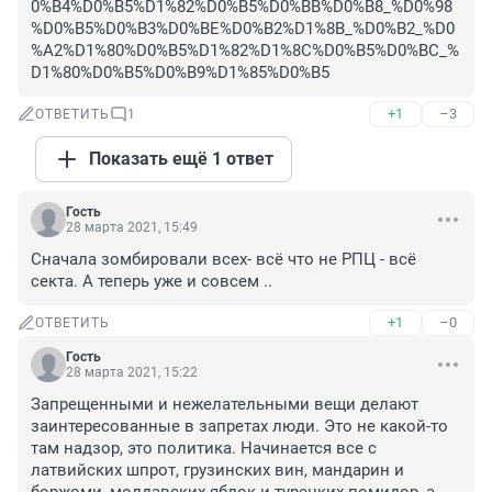
0%B4%D0%B5%D1%82%D0%B5%D0%BB%D0%B8_%D0%98
%D0%B5%D0%B3%D0%BE%D0%B2%D1%8B_%D0%B2_%D0
%A2%D1%80%D0%B5%D1%82%D1%8C%D0%B5%D0%BC_%
D1%80%D0%B5%D0%B9%D1%85%D0%B5
+1
–3
ОТВЕТИТЬ
1
Показать ещё 1 ответ
Гость
28 марта 2021, 15:49
Сначала зомбировали всех- всё что не РПЦ - всё 
секта. А теперь уже и совсем ..
+1
–0
ОТВЕТИТЬ
Гость
28 марта 2021, 15:22
Запрещенными и нежелательными вещи делают 
заинтересованные в запретах люди. Это не какой-то 
там надзор, это политика. Начинается все с 
латвийских шпрот, грузинских вин, мандарин и 