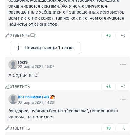
боржоми, молдавских яблок и турецких помидор, а 
заканчивается сектами. Хотя чем отличаются 
разрешенные хабадники от запрещенных иеговистов 
вам никто не скажет, так же как и то, чем отличаются 
нацисты от сионистов.
+5
–0
ОТВЕТИТЬ
1
Показать ещё 1 ответ
Гость
28 марта 2021, 15:07
А СУДЬИ КТО
+3
–0
ОТВЕТИТЬ
Кот по имени ГАВ
28 марта 2021, 14:53
балдарес, публика без тега "сарказм", написанного 
капсом, не понимает
+0
–0
ОТВЕТИТЬ