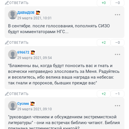
+0
–0
ОТВЕТИТЬ
ДАВЫДОВ
29 марта 2021, 10:01
В сентябре. после голосования, пополнять СИЗО 
будут комментаторами НГС...
+2
–0
ОТВЕТИТЬ
696672
29 марта 2021, 09:54
"Блаженны вы, когда будут поносить вас и гнать и 
всячески неправедно злословить за Меня. Радуйтесь 
и веселитесь, ибо велика ваша награда на небесах: 
так гнали и пророков, бывших прежде вас"
+2
–1
ОТВЕТИТЬ
Суслик
29 марта 2021, 09:10
"руководил чтением и обсуждением экстремистской 
литературы" - они на встречах библию читают. Библия 
признана экстремистской книгой?