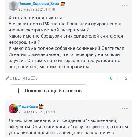
Плохой_Хороший_Злой
28 марта 2021, 14:48
Хохотал почти до икоты !

А с каких пор в РФ чтение Евангилия приравнено к 
чтению экстримисткой литературы ?

Какие именно брошурки этих свидетелей считаются 
нехорошими ?

У меня дома полное собрание сочинений Святителя 
Игнатия Брянчанинова , я его перепрячу на всякий 
случай . Он там много интересного про устройство 
рпц написал , многим не понравится .
+8
–2
ОТВЕТИТЬ
5
Показать ещё 5 ответов
МашаКаша
28 марта 2021, 14:43
Лично моё мнение: эти "свидетели" - мошенники, 
аферисты. Они втягивали в " веру" старичков, а потом 
уговаривали написать завещание на квартиру в 