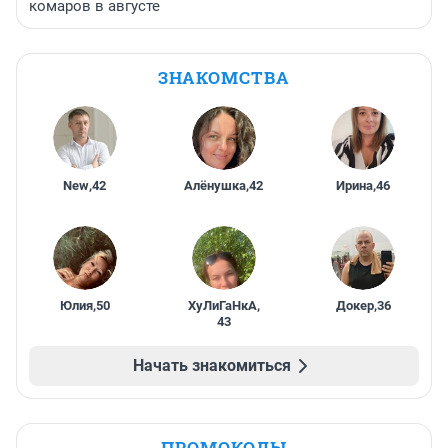
комаров в августе
ЗНАКОМСТВА
New
,
42
Алёнушка
,
42
Ирина
,
46
Юлия
,
50
ХуЛиГаНкА
,
Докер
,
36
43
Начать знакомиться
ПРОМОКОДЫ