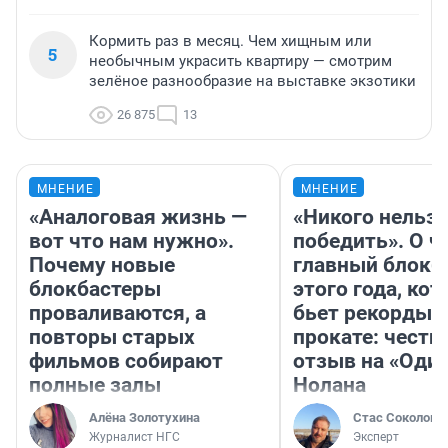
Кормить раз в месяц. Чем хищным или
5
необычным украсить квартиру — смотрим
зелёное разнообразие на выставке экзотики
26 875
13
МНЕНИЕ
МНЕНИЕ
«Аналоговая жизнь —
«Никого нельз
вот что нам нужно».
победить». О ч
Почему новые
главный блокб
блокбастеры
этого года, ко
проваливаются, а
бьет рекорды 
повторы старых
прокате: честн
фильмов собирают
отзыв на «Оди
полные залы
Нолана
Алёна Золотухина
Стас Соколов
Журналист НГС
Эксперт