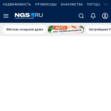
НЕДВИЖИМОСТЬ
ПРОМОКОДЫ
ЗНАКОМСТВА
ПОГОДА
ФО
Жёсткая соседская драка
Застройщики V