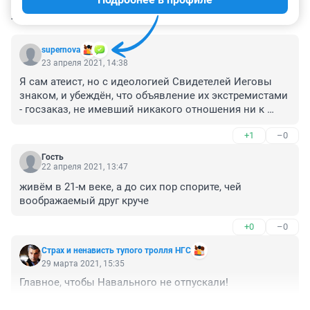
КОММЕНТАРИИ
56
supernova
23 апреля 2021, 14:38
Я сам атеист, но с идеологией Свидетелей Иеговы 
знаком, и убеждён, что объявление их экстремистами 
- госзаказ, не имевший никакого отношения ни к 
законности, ни к справедливости. ВС просто 
+1
–0
выполнил приказ из Кремля. 

 Сектанты - да, но само по себе это ничего не значит, 
Гость
любая ветвь любой религии для кого-то будет 
22 апреля 2021, 13:47
сектантами. Надо смотреть на суть учения, которая в 
живём в 21-м веке, а до сих пор спорите, чей 
случае со С.И. представляет собой прежде всего 
воображаемый друг круче
принципиальный отказ от насилия, за что их ещё 
гитлеровцы бросали в концлагеря, ну а теперь и мы 
+0
–0
до кучи :( Запреты на ряд медицинских процедур 
(переливание крови и др.), способные в 
Cтрах и ненависть тупoго тролля НГС
соответствующих ситуациях привести к гибели 
29 марта 2021, 15:35
участников секты, особенно несовершеннолетних - 
Главное, чтобы Навального не отпускали!
да, это проблема, как и ряд других, но не любую 
проблему надо решать огульными запретами. 

+0
–0