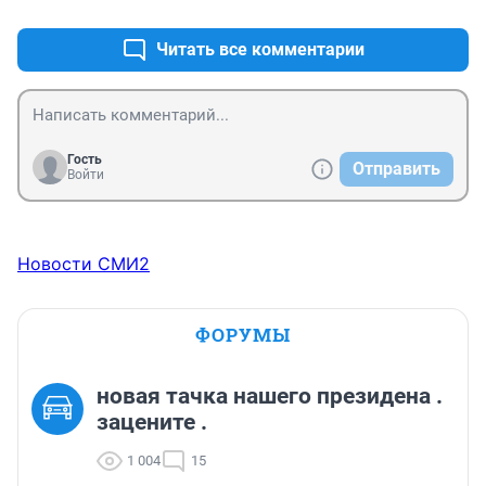
Подчеркну, что я не агитирую за С.И. в целом, равно 
Читать все комментарии
как и за любую другую религию или секту. Но 
признаю право других людей на справедливый суд, 
даже если мне эти люди и не нравятся. В случае со 
С.И. это право было нарушено.
Гость
Отправить
Войти
Новости СМИ2
ФОРУМЫ
новая тачка нашего президена .
зацените .
1 004
15