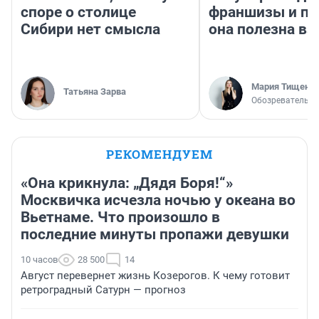
споре о столице
франшизы и п
Сибири нет смысла
она полезна в
Мария Тищенк
Татьяна Зарва
Обозреватель
РЕКОМЕНДУЕМ
«Она крикнула: „Дядя Боря!“»
Москвичка исчезла ночью у океана во
Вьетнаме. Что произошло в
последние минуты пропажи девушки
10 часов
28 500
14
Август перевернет жизнь Козерогов. К чему готовит
ретроградный Сатурн — прогноз