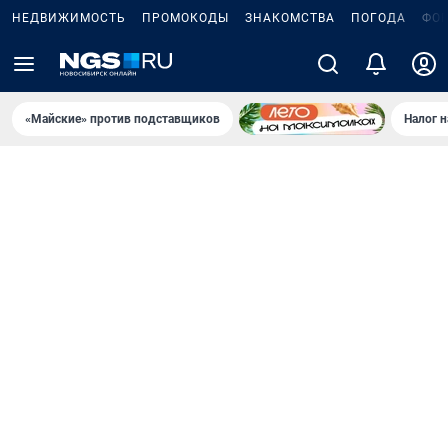
НЕДВИЖИМОСТЬ
ПРОМОКОДЫ
ЗНАКОМСТВА
ПОГОДА
ФО
«Майские» против подставщиков
Налог 