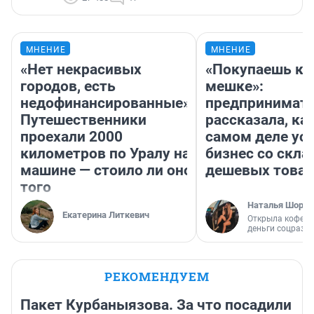
МНЕНИЕ
МНЕНИЕ
«Нет некрасивых
«Покупаешь ко
городов, есть
мешке»:
недофинансированные».
предпринимат
Путешественники
рассказала, как
проехали 2000
самом деле ус
километров по Уралу на
бизнес со скл
машине — стоило ли оно
дешевых това
того
Наталья Шорох
Екатерина Литкевич
Открыла кофейн
деньги соцразв
РЕКОМЕНДУЕМ
Пакет Курбаныязова. За что посадили