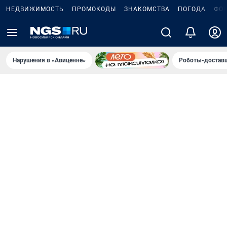
НЕДВИЖИМОСТЬ
ПРОМОКОДЫ
ЗНАКОМСТВА
ПОГОДА
ФО
Нарушения в «Авиценне»
Роботы-доставщ