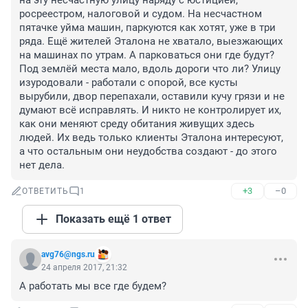
на эту несчастную улицу наряду с юстицией, 
росреестром, налоговой и судом. На несчастном 
пятачке уйма машин, паркуются как хотят, уже в три 
ряда. Ещё жителей Эталона не хватало, выезжающих 
на машинах по утрам. А парковаться они где будут? 
Под землёй места мало, вдоль дороги что ли? Улицу 
изуродовали - работали с опорой, все кусты 
вырубили, двор перепахали, оставили кучу грязи и не 
думают всё исправлять. И никто не контролирует их, 
как они меняют среду обитания живущих здесь 
людей. Их ведь только клиенты Эталона интересуют, 
а что остальным они неудобства создают - до этого 
нет дела.
+3
–0
ОТВЕТИТЬ
1
Показать ещё 1 ответ
avg76@ngs.ru
24 апреля 2017, 21:32
А работать мы все где будем?