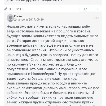
которая на другой станции метро??
+7
–3
ОТВЕТИТЬ
Гость
24 апреля 2017, 09:39
Нельзя смотреть и жить только настоящим днём, 
ведь настоящее вытекает из прошлого и готовит 
будущее таким ,каким хотят его видеть сильные мира 
сего . История это не пустой звук и не только 
военные действия ,это ещё и не выполнимые и не 
выполненные желания. Чтобы они осуществились 
наконец в будущем ,нужно создавать почву для этого 
в настоящем. Строят много жилья ,но кому это жилье 
по карману ? Значит это жилье для будущих 
покупателей .Кто они ? Явно не горожане .Кого 
привлекают в Новосибирск ? Ну да как туристов ,но 
такие туристы без дела не ездят по миру. 
Внимательно пройдитесь по городу и вникните 
сколько памятников ,сколько имен героев ,это же всё 
сибиряки .Это сила была и боялись их фашисты . И 
сибиряков вообще . Веник из прутиков связан -это 
веник ,каждый прутик отдельно -это только прутик 