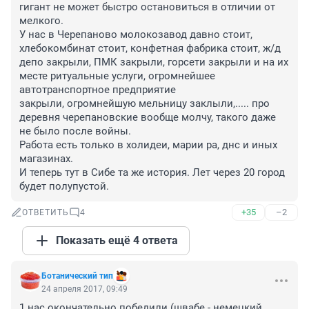
гигант не может быстро остановиться в отличии от 
мелкого.

У нас в Черепаново молокозавод давно стоит,

хлебокомбинат стоит, конфетная фабрика стоит, ж/д

депо закрыли, ПМК закрыли, горсети закрыли и на их

месте ритуальные услуги, огромнейшее 
автотранспортное предприятие

закрыли, огромнейшую мельницу заклыли,..... про 
деревня черепановские вообще молчу, такого даже 
не было после войны.

Работа есть только в холидеи, марии ра, днс и иных 
магазинах.

И теперь тут в Сибе та же история. Лет через 20 город 
будет полупустой.
+35
–2
ОТВЕТИТЬ
4
Показать ещё 4 ответа
Ботанический тип
24 апреля 2017, 09:49
1.нас окончательно победили (швабе - немецкий 