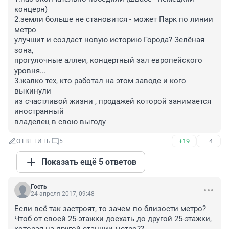
концерн)

2.земли больше не становится - может Парк по линии 
метро

улучшит и создаст новую историю Города? Зелёная 
зона,

прогулочные аллеи, концертный зал европейского 
уровня...

3.жалко тех, кто работал на этом заводе и кого 
выкинули

из счастливой жизни , продажей которой занимается 
иностранный

владелец в свою выгоду
+19
–4
ОТВЕТИТЬ
5
Показать ещё 5 ответов
Гость
24 апреля 2017, 09:48
Если всё так застроят, то зачем по близости метро?

Чтоб от своей 25-этажки доехать до другой 25-этажки,
