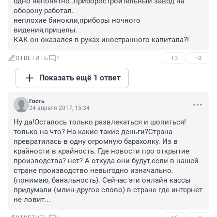
одно непонятно..приборостроительный завод на 
оборону работал.

неплохие бинокли,приборы ночного 
видения,прицелы.

КАК он оказался в руках иностранного капитала?!
+3
–0
ОТВЕТИТЬ
1
Показать ещё 1 ответ
Гость
24 апреля 2017, 15:34
Ну да!Осталось только развлекаться и шопиться! 
только на что? На какие такие деньги?Страна 
превратилась в одну огромную барахолку. Из в 
крайности в крайность. Где новости про открытие 
производства? нет? А откуда они будут,если в нашей 
стране производство невыгодно изначально. 
(понимаю, банальность). Сейчас эти онлайн кассы 
придумали (млин-другое слово) в стране где интернет 
не ловит...