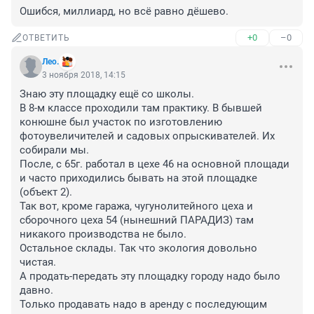
Ошибся, миллиард, но всё равно дёшево.
+0
–0
ОТВЕТИТЬ
Лео.
3 ноября 2018, 14:15
Знаю эту площадку ещё со школы.

В 8-м классе проходили там практику. В бывшей 
конюшне был участок по изготовлению 
фотоувеличителей и садовых опрыскивателей. Их 
собирали мы.

После, с 65г. работал в цехе 46 на основной площади 
и часто приходились бывать на этой площадке 
(объект 2).

Так вот, кроме гаража, чугунолитейного цеха и 

сборочного цеха 54 (нынешний ПАРАДИЗ) там 
никакого производства не было.

Остальное склады. Так что экология довольно 
чистая.

А продать-передать эту площадку городу надо было 
давно.

Только продавать надо в аренду с последующим 