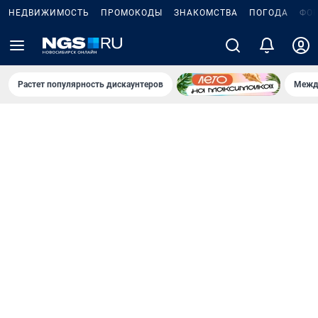
НЕДВИЖИМОСТЬ
ПРОМОКОДЫ
ЗНАКОМСТВА
ПОГОДА
ФО
Растет популярность дискаунтеров
Межд