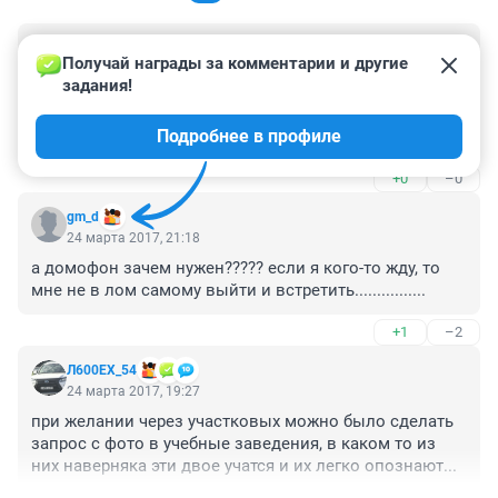
Гость
27 марта 2017, 11:04
Получай награды за комментарии и другие 
задания!
А вот про наш дом в статье ничего не сказано.

Кировский р-н, Ул. Сибиряков-гвардейцев 25, 1-й 
Подробнее в профиле
подъезд.

У нас тоже вырвали домофон.

+0
–0
И до сих пор ничего не восстановлено, хотя в статье 
сказано, что все домофоны восстановлены.
gm_d
24 марта 2017, 21:18
а домофон зачем нужен????? если я кого-то жду, то 
мне не в лом самому выйти и встретить................
+1
–2
Л600EХ_54
24 марта 2017, 19:27
при желании через участковых можно было сделать 
запрос с фото в учебные заведения, в каком то из 
них наверняка эти двое учатся и их легко опознают...