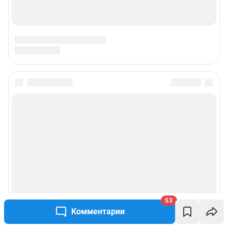
Техподдержка
Предвыборная агитация
Статистика канала в MAX
Все города сети
Мобильное приложение
Google Play
App Store
App Gallery
RuStore
53
Мы в соцсетях
Комментарии