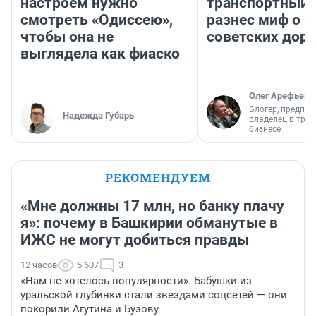
настроем нужно
транспортный 
смотреть «Одиссею»,
разнес миф о 
чтобы она не
советских доро
выглядела как фиаско
Олег Арефьев
Блогер, предпри
Надежда Губарь
владелец в тра
бизнесе
РЕКОМЕНДУЕМ
«Мне должны 17 млн, но банку плачу
я»: почему в Башкирии обманутые в
ИЖС не могут добиться правды
12 часов
5 607
3
«Нам не хотелось популярности». Бабушки из
уральской глубинки стали звездами соцсетей — они
покорили Агутина и Бузову