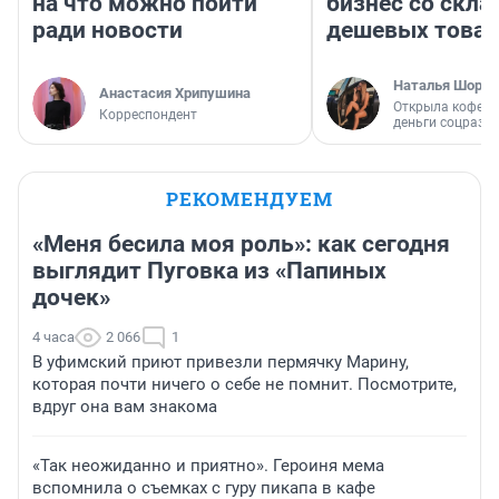
на что можно пойти
бизнес со скл
ради новости
дешевых това
Наталья Шорох
Анастасия Хрипушина
Открыла кофейн
Корреспондент
деньги соцразв
РЕКОМЕНДУЕМ
«Меня бесила моя роль»: как сегодня
выглядит Пуговка из «Папиных
дочек»
4 часа
2 066
1
В уфимский приют привезли пермячку Марину,
которая почти ничего о себе не помнит. Посмотрите,
вдруг она вам знакома
«Так неожиданно и приятно». Героиня мема
вспомнила о съемках с гуру пикапа в кафе