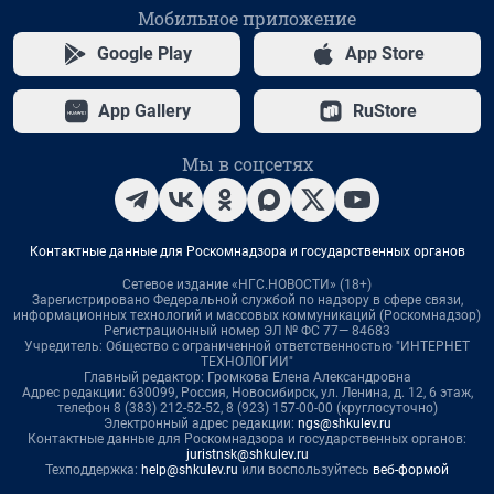
Мобильное приложение
Google Play
App Store
App Gallery
RuStore
Мы в соцсетях
Контактные данные для Роскомнадзора и государственных органов
Сетевое издание «НГС.НОВОСТИ» (18+)
Зарегистрировано Федеральной службой по надзору в сфере связи,
информационных технологий и массовых коммуникаций (Роскомнадзор)
Регистрационный номер ЭЛ № ФС 77— 84683
Учредитель: Общество с ограниченной ответственностью "ИНТЕРНЕТ
ТЕХНОЛОГИИ"
Главный редактор: Громкова Елена Александровна
Адрес редакции: 630099, Россия, Новосибирск, ул. Ленина, д. 12, 6 этаж,
телефон 8 (383) 212-52-52, 8 (923) 157-00-00 (круглосуточно)
Электронный адрес редакции:
ngs@shkulev.ru
Контактные данные для Роскомнадзора и государственных органов:
juristnsk@shkulev.ru
Техподдержка:
help@shkulev.ru
или воспользуйтесь
веб-формой