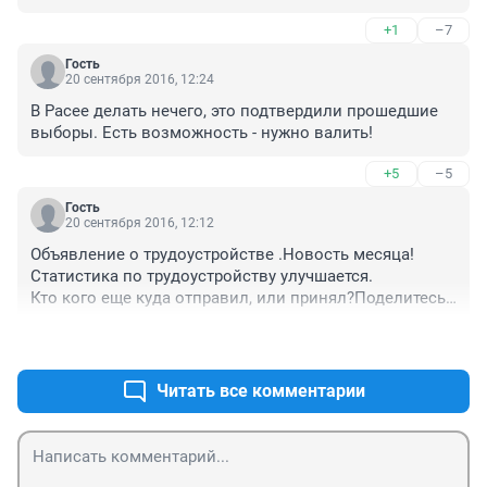
+1
–7
Гость
20 сентября 2016, 12:24
В Расее делать нечего, это подтвердили прошедшие 
выборы. Есть возможность - нужно валить!
+5
–5
Гость
20 сентября 2016, 12:12
Объявление о трудоустройстве .Новость месяца!

Статистика по трудоустройству улучшается.

Кто кого еще куда отправил, или принял?Поделитесь.

На зарплата.ру много объявлений. Работы 
+3
–0
журналистам непочатый край.

Хоть узнаем из первых рук кто куда за сколько.
Читать все комментарии