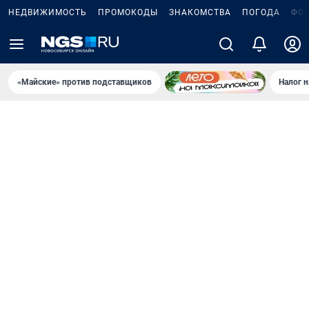
НЕДВИЖИМОСТЬ
ПРОМОКОДЫ
ЗНАКОМСТВА
ПОГОДА
ФО
«Майские» против подставщиков
Налог 