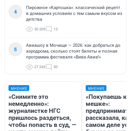
Пирожное «Картошка»: классический рецепт
4
в домашних условиях с тем самым вкусом из
детства
30 205
13
Авиашоу в Мочище — 2026: как добраться до
5
аэродрома, сколько стоят билеты и полная
программа фестиваля «Вива Авиа!»
27 243
50
МНЕНИЕ
МНЕНИЕ
«Снимите это
«Покупаешь ко
немедленно»:
мешке»:
журналистке НГС
предпринимат
пришлось раздеться,
рассказала, как
чтобы попасть в суд, —
самом деле ус