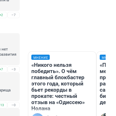
лять 
+2
–7
нет 
развития 
МНЕНИЕ
МНЕНИ
«Никого нельзя
«Поку
+7
–3
победить». О чём
мешке
главный блокбастер
предп
этого года, который
расска
бьет рекорды в
самом
арища 
прокате: честный
бизне
отзыв на «Одиссею»
дешев
+13
–0
Нолана