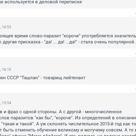
е используется в деловой переписке
, 16:53
оящее время слово-паразит "короче" употребляется значительн
другая присказка - "да! ... да! ...да!" - стала очень популярной.
, 16:10
ен СССР "Ташлан" - товарищ лейтенант
, 15:54
 и фраз с одной стороны. А с другой - многочисленное 
лов паразитов "как бы", "короче". Из определений в описания
"такая и такой". А уж склонять числительное 2015-й год как то
 быть отменить обучение великому и могучему совсем. А то в