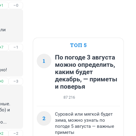
+1
–0
ли 
ТОП 5
+7
–1
По погоде 3 августа
1
можно определить,
но!
каким будет
декабрь, — приметы
+0
–3
и поверья
87 216
ные.

о) и 
Суровой или мягкой будет
2
зима, можно узнать по
...
погоде 5 августа — важные
приметы
+2
–2