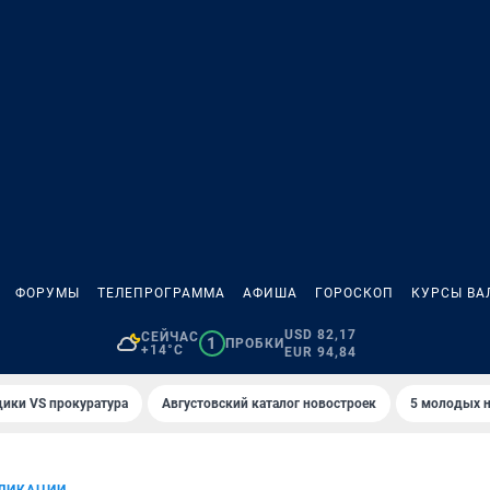
ФОРУМЫ
ТЕЛЕПРОГРАММА
АФИША
ГОРОСКОП
КУРСЫ ВА
USD 82,17
СЕЙЧАС
1
ПРОБКИ
+14°C
EUR 94,84
ики VS прокуратура
Августовский каталог новостроек
5 молодых н