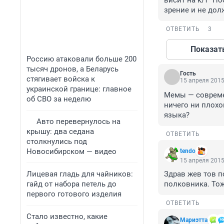
висит на к/т "П
зрение и не дол
ОТВЕТИТЬ
3
Показат
Россию атаковали больше 200
тысяч дронов, а Беларусь
Гость
стягивает войска к
15 апреля 2015
украинской границе: главное
Мемы — современ
об СВО за неделю
ничего ни плохо
языка?
Авто перевернулось на
крышу: два седана
ОТВЕТИТЬ
столкнулись под
Новосибирском — видео
tendo
15 апреля 2015
Лицевая гладь для чайников:
Здрав жев тов п
гайд от набора петель до
полковника. Тоже
первого готового изделия
ОТВЕТИТЬ
Стало известно, какие
Мариэтта