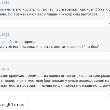
, 14:30
ока есть его носители. Так что пусть говорят как хотят) Язык о
гаче. Со временем он весь лишний мусор сам вытрясет.
, 14:26
шо забытое старое...

мы уже использовали в чатах, инетах и асечках "ничёсе"
, 14:20
ация крепчают. одни в этих ваших интернетах слова коверкают
ть правильно, а местные британские ученые исследования на 
амотности проводят.... труды пишут, дебаты открывают... из
ь ещё 1 ответ