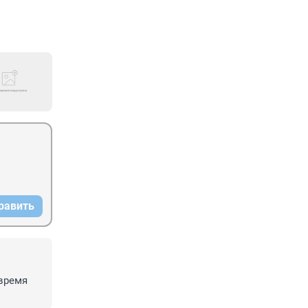
равить
время 