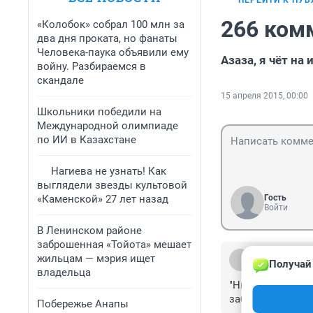
ПЕРЕЙТИ К ПУ
266 ком
«Колобок» собрал 100 млн за
два дня проката, но фанаты
Человека-паука объявили ему
Азаза, я чёт на
войну. Разбираемся в
скандале
15 апреля 2015, 00:00
Школьники победили на
Международной олимпиаде
по ИИ в Казахстане
Нагиева не узнать! Как
выглядели звезды культовой
«Каменской» 27 лет назад
Гость
Войти
В Ленинском районе
заброшенная «Тойота» мешает
Гость
жильцам — мэрия ищет
Получай
16 апреля 2015
владельца
"Ничёсе" и "фига
забыли.
Побережье Анапы