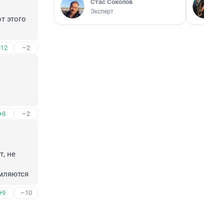
Стас Соколов
Эксперт
т этого 
+12
–2
+8
–2
, не 
умляются
+9
–10