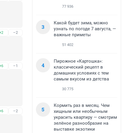
77 936
Какой будет зима, можно
3
узнать по погоде 7 августа, —
+2
–2
важные приметы
51 402
Пирожное «Картошка»:
4
+6
–1
классический рецепт в
домашних условиях с тем
самым вкусом из детства
30 775
Кормить раз в месяц. Чем
5
хищным или необычным
+6
–2
украсить квартиру — смотрим
зелёное разнообразие на
выставке экзотики