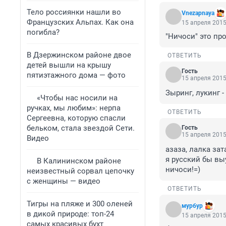
Тело россиянки нашли во
Vnezapnaya
Французских Альпах. Как она
15 апреля 2015
погибла?
"Ничоси" это про
В Дзержинском районе двое
ОТВЕТИТЬ
детей вышли на крышу
Гость
пятиэтажного дома — фото
15 апреля 2015
Зыринг, лукинг 
«Чтобы нас носили на
ручках, мы любим»: нерпа
ОТВЕТИТЬ
Сергеевна, которую спасли
бельком, стала звездой Сети.
Гость
15 апреля 2015
Видео
азаза, лалка зат
я русский бы вы
В Калининском районе
ничоси!=)
неизвестный сорвал цепочку
с женщины — видео
ОТВЕТИТЬ
Тигры на пляже и 300 оленей
мурбур
в дикой природе: топ-24
15 апреля 2015
самых красивых бухт