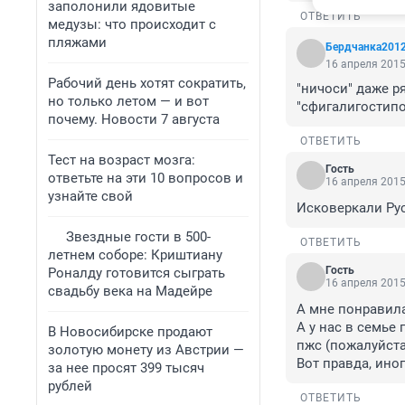
заполонили ядовитые
ОТВЕТИТЬ
медузы: что происходит с
пляжами
Бердчанка201
16 апреля 2015
Рабочий день хотят сократить,
"ничоси" даже р
но только летом — и вот
"сфигалигостипо
почему. Новости 7 августа
ОТВЕТИТЬ
Тест на возраст мозга:
Гость
ответьте на эти 10 вопросов и
16 апреля 2015
узнайте свой
Исковеркали Рус
Звездные гости в 500-
ОТВЕТИТЬ
летнем соборе: Криштиану
Гость
Роналду готовится сыграть
16 апреля 2015
свадьбу века на Мадейре
А мне понравила
А у нас в семье 
В Новосибирске продают
пжс (пожалуйста)
золотую монету из Австрии —
Вот правда, ино
за нее просят 399 тысяч
рублей
ОТВЕТИТЬ