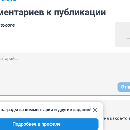
БЛИКАЦИИ
ментариев к публикации
 изжоге
Отп
 награды за комментарии и другие задания!
, 18:40
се" (через "е") говорили ещё в 70-х. Может, потом, на какое-то 
Подробнее в профиле