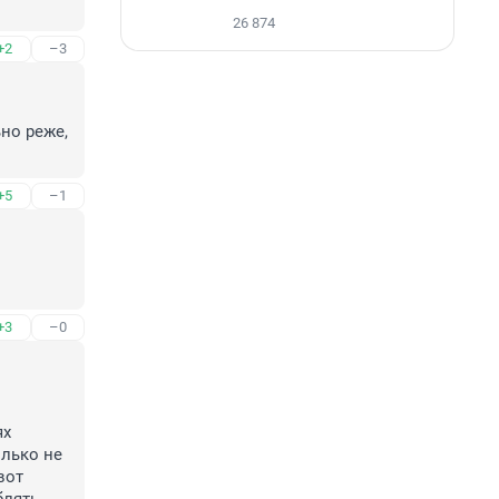
26 874
+2
–3
о реже, 
+5
–1
+3
–0
х 
лько не 
от 