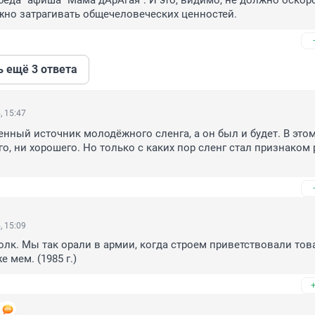
обеда" афиша "Мама дАрАгая". И это, видимо, не должно оскорб
жно затрагивать общечеловеческих ценностей.
ь ещё 3 ответа
, 15:47
ный источник молодёжного сленга, а он был и будет. В этом 
го, ни хорошего. Но только с каких пор сленг стал признаком 
, 15:09
олк. Мы так орали в армии, когда строем приветствовали тов
 мем. (1985 г.)