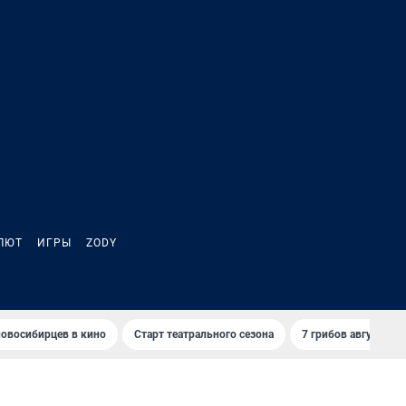
ЛЮТ
ИГРЫ
ZODY
овосибирцев в кино
Старт театрального сезона
7 грибов августа