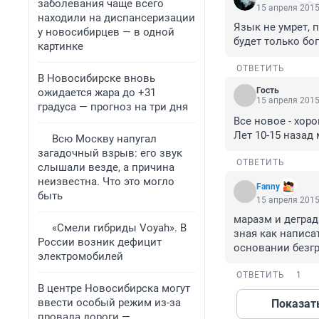
заболевания чаще всего
15 апреля 2015
находили на диспансеризации
Язык не умрет, п
у новосибирцев — в одной
будет только бо
картинке
ОТВЕТИТЬ
В Новосибирске вновь
Гость
ожидается жара до +31
15 апреля 2015
градуса — прогноз на три дня
Все новое - хоро
Лет 10-15 назад 
Всю Москву напугал
загадочный взрыв: его звук
ОТВЕТИТЬ
слышали везде, а причина
неизвестна. Что это могло
Fanny
быть
15 апреля 2015
маразм и деград
«Смели гибриды Voyah». В
зная как написа
России возник дефицит
основании безгр
электромобилей
ОТВЕТИТЬ
1
В центре Новосибирска могут
ввести особый режим из-за
Показат
провала дороги —