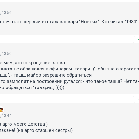
, 13:56
 печатать первый выпуск словаря "Новояз". Кто читал "1984" т
, 13:50
не мем, это сокращение слова.

 никто не обращался к офицерам "товарищ", обычно скорогово
щщ", - тащщ майор разрешите обратиться.

то замполит на построении ругался: - что такое тащщ? Нет так
о обращаться "товарищ" )))))
, 13:44
 арго моего детства )

такане! (из арго старшей сестры)
