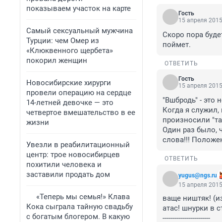
показываем участок на карте
Гость
15 апреля 2015
Самый сексуальный мужчина
Скоро пора будет
Турции: чем Омер из
поймет.
«Клюквенного щербета»
покорил женщин
ОТВЕТИТЬ
Гость
Новосибирские хирурги
15 апреля 2015
провели операцию на сердце
"Вшбродь" - это 
14-летней девочке — это
Когда я служил,
четвертое вмешательство в ее
произносили "та
жизни
Один раз было, ч
слова!!! Положен
Увезли в реабилитационный
центр: трое новосибирцев
ОТВЕТИТЬ
похитили человека и
заставили продать дом
yugus@ngs.ru
15 апреля 2015
«Теперь мы семья!» Клава
ваще ништяк! (из
Кока сыграла тайную свадьбу
атас! шнурки в с
с богатым блогером. В какую
------------------------
