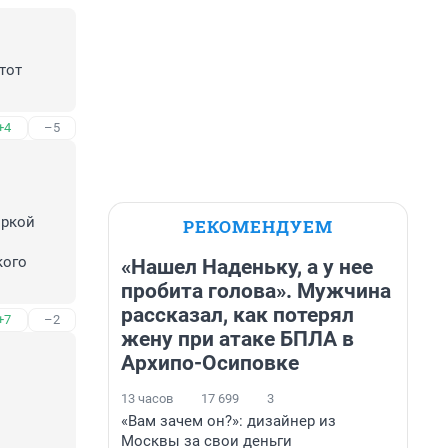
от 
+4
–5
ркой 
РЕКОМЕНДУЕМ
ого 
«Нашел Наденьку, а у нее
пробита голова». Мужчина
рассказал, как потерял
+7
–2
жену при атаке БПЛА в
Архипо-Осиповке
13 часов
17 699
3
«Вам зачем он?»: дизайнер из
Москвы за свои деньги