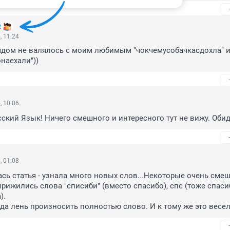
2
, 11:24
ядом не валялось с моим любимым "чокчемусобачкасдохла" и
наехали"))
, 10:06
ский Язык! Ничего смешного и интересного тут не вижу. Обид
, 01:08
сь статья - узнала много новых слов...Некоторые очень смеш
прижились слова "списиби" (вместо спасибо), спс (тоже спасиб
.

гда лень произносить полностью слово. И к тому же это весело