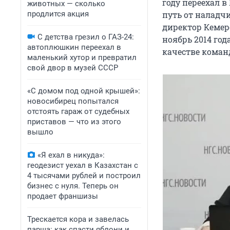
году переехал в
животных — сколько
продлится акция
путь от наладчи
директор Кемер
С детства грезил о ГАЗ-24:
ноябрь 2014 год
автоплюшкин переехал в
качестве коман
маленький хутор и превратил
свой двор в музей СССР
«С домом под одной крышей»:
новосибирец попытался
отстоять гараж от судебных
приставов — что из этого
вышло
«Я ехал в никуда»:
геодезист уехал в Казахстан с
4 тысячами рублей и построил
бизнес с нуля. Теперь он
продает франшизы
Трескается кора и завелась
парша: как спасти яблони и