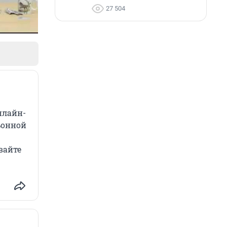
27 504
нлайн-
ьонной
вайте