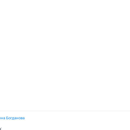
нна Богданова
а
: