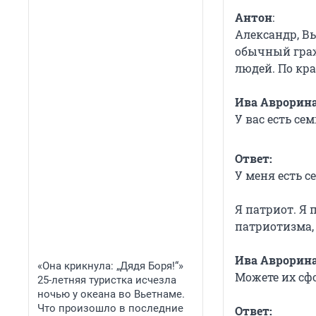
Антон
:
Александр, Вы
обычный граж
людей. По кр
Ива Аврорин
У вас есть сем
Ответ:
У меня есть се
Я патриот. Я 
патриотизма,
Ива Аврорина
«Она крикнула: „Дядя Боря!“»
Можете их сф
25-летняя туристка исчезла
ночью у океана во Вьетнаме.
Что произошло в последние
Ответ: