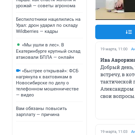
урожай — советы агронома
Беспилотники нацелились на
Урал: дрон ударил по складу
Wildberries — кадры
«Мы ушли в лес». В
19 марта, 11:00
А
Екатеринбурге крупный склад
атаковали БПЛА — онлайн
Ива Аврорин
Добрый день,
«Быстрее открывай»: ФСБ
встречу, в к
нагрянула к вахтовикам в
тактической 
Новосибирске по делу о
Александром 
телефонном мошенничестве
— видео
свои вопросы
Вам обязаны повысить
зарплату — причина
19 марта, 11:03
А