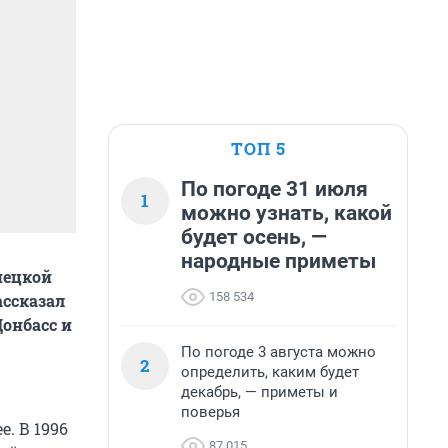
ТОП 5
По погоде 31 июля
1
можно узнать, какой
будет осень, —
народные приметы
нецкой
158 534
ссказал
Донбасс и
По погоде 3 августа можно
2
определить, каким будет
декабрь, — приметы и
поверья
. В 1996
87 015