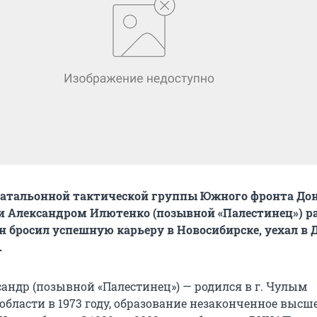
батальонной тактической группы Южного фронта До
 Александром Илютенко (позывной «Палестинец») ра
он бросил успешную карьеру в Новосибирске, уехал в 
.
андр (позывной «Палестинец») — родился в г. Чулым
бласти в 1973 году, образование незаконченное высшее