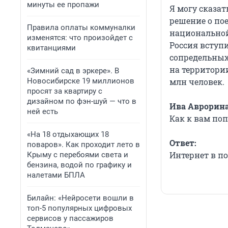
минуты ее пропажи
Я могу сказат
решение о пое
Правила оплаты коммуналки
национальной 
изменятся: что произойдет с
Россия вступи
квитанциями
сопредельных 
на территори
«Зимний сад в эркере». В
млн человек.
Новосибирске 19 миллионов
просят за квартиру с
дизайном по фэн-шуй — что в
Ива Аврорина
ней есть
Как к вам поп
«На 18 отдыхающих 18
Ответ:
поваров». Как проходит лето в
Интернет в п
Крыму с перебоями света и
бензина, водой по графику и
налетами БПЛА
Билайн: «Нейросети вошли в
топ-5 популярных цифровых
сервисов у пассажиров