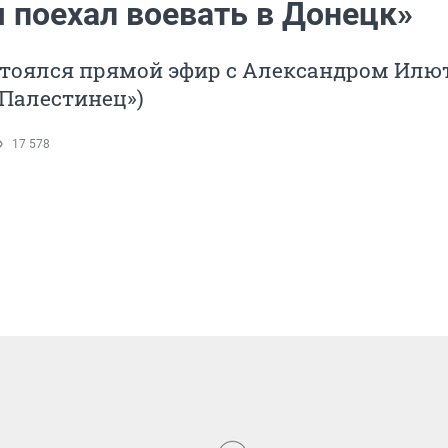
я поехал воевать в Донецк»
стоялся прямой эфир с Александром Илю
Палестинец»)
17 578