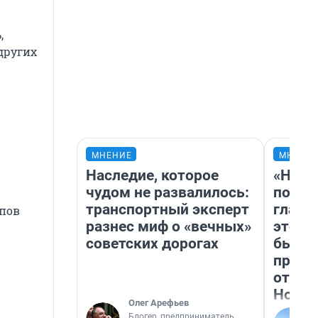
,
других
МНЕНИЕ
МНЕНИ
Наследие, которое
«Нико
чудом не развалилось:
побед
транспортный эксперт
главн
ипов
разнес миф о «вечных»
этого
советских дорогах
бьет 
прока
отзыв
Нолан
Олег Арефьев
Блогер, предприниматель,