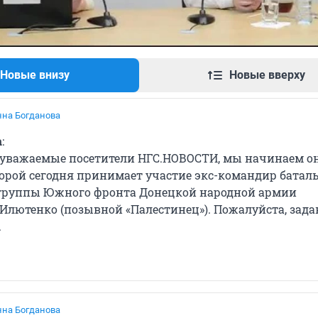
Новые внизу
Новые вверху
нна Богданова
а
:
 уважаемые посетители НГС.НОВОСТИ, мы начинаем о
оторой сегодня принимает участие экс-командир батал
группы Южного фронта Донецкой народной армии
Илютенко (позывной «Палестинец»). Пожалуйста, зада
.
нна Богданова