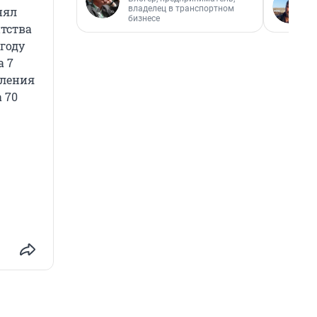
владелец в транспортном
нял
бизнесе
нтства
году
а 7
еления
 70