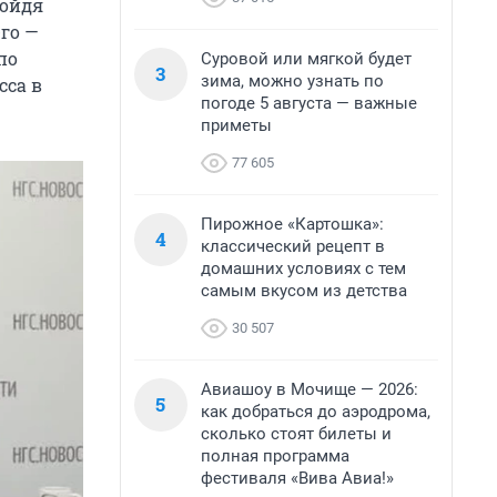
ройдя
-го —
по
Суровой или мягкой будет
3
зима, можно узнать по
сса в
погоде 5 августа — важные
приметы
77 605
Пирожное «Картошка»:
4
классический рецепт в
домашних условиях с тем
самым вкусом из детства
30 507
Авиашоу в Мочище — 2026:
5
как добраться до аэродрома,
сколько стоят билеты и
полная программа
фестиваля «Вива Авиа!»