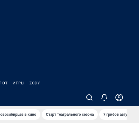
ЛЮТ
ИГРЫ
ZODY
овосибирцев в кино
Старт театрального сезона
7 грибов августа