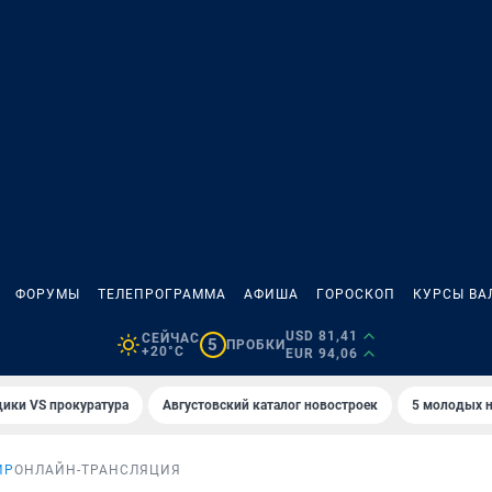
ФОРУМЫ
ТЕЛЕПРОГРАММА
АФИША
ГОРОСКОП
КУРСЫ ВА
USD 81,41
СЕЙЧАС
5
ПРОБКИ
+20°C
EUR 94,06
ики VS прокуратура
Августовский каталог новостроек
5 молодых н
ИР
ОНЛАЙН-ТРАНСЛЯЦИЯ