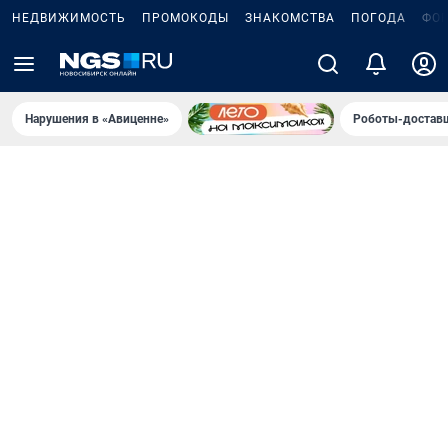
НЕДВИЖИМОСТЬ
ПРОМОКОДЫ
ЗНАКОМСТВА
ПОГОДА
ФО
Нарушения в «Авиценне»
Роботы-доставщ