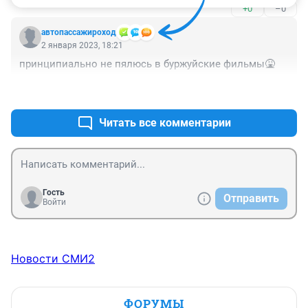
+0
–0
баллов говорит сам за себя. Так что, чтобы найти, что 
посмотреть, почитаю тематические паблики в 
автопассажироход
соцсетях, там уж наверняка что -то дельное 
2 января 2023, 18:21
порекомендуют.
принципиально не пялюсь в буржуйские фильмы🤮
+1
–0
Читать все комментарии
Гость
Отправить
Войти
Новости СМИ2
ФОРУМЫ