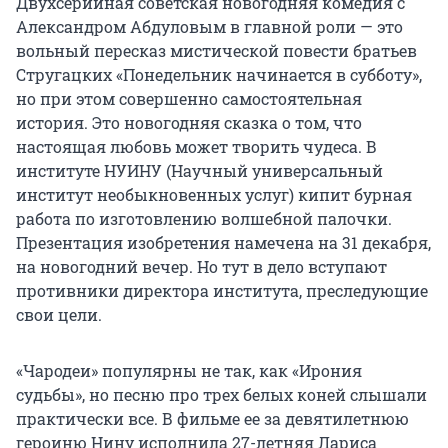
Двухсерийная советская новогодняя комедия с
Александром Абдуловым в главной роли — это
вольный пересказ мистической повести братьев
Стругацких «Понедельник начинается в субботу»,
но при этом совершенно самостоятельная
история. Это новогодняя сказка о том, что
настоящая любовь может творить чудеса. В
институте НУИНУ (Научный универсальный
институт необыкновенных услуг) кипит бурная
работа по изготовлению волшебной палочки.
Презентация изобретения намечена на 31 декабря,
на новогодний вечер. Но тут в дело вступают
противники директора института, преследующие
свои цели.
«Чародеи» популярны не так, как «Ирония
судьбы», но песню про трех белых коней слышали
практически все. В фильме ее за девятилетнюю
героиню Нину исполнила 27-летняя Лариса