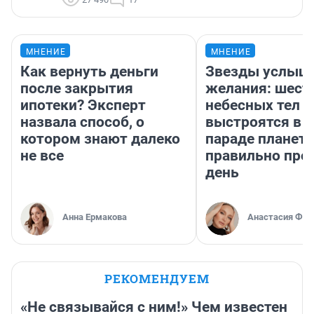
МНЕНИЕ
МНЕНИЕ
Как вернуть деньги
Звезды услыш
после закрытия
желания: шест
ипотеки? Эксперт
небесных тел
назвала способ, о
выстроятся в 
котором знают далеко
параде планет 
не все
правильно про
день
Анна Ермакова
Анастасия Фил
РЕКОМЕНДУЕМ
«Не связывайся с ним!» Чем известен