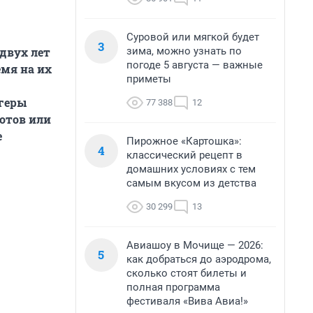
Суровой или мягкой будет
3
зима, можно узнать по
двух лет
погоде 5 августа — важные
емя на их
приметы
огеры
77 388
12
отов или
е
Пирожное «Картошка»:
4
классический рецепт в
домашних условиях с тем
самым вкусом из детства
30 299
13
Авиашоу в Мочище — 2026:
5
как добраться до аэродрома,
сколько стоят билеты и
полная программа
фестиваля «Вива Авиа!»