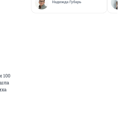
Надежда Губарь
и 100
ашла
иха