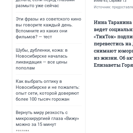
Инне 45, Сереже 13
размыто уже сейчас
Источник: 
предоставл
Эти фразы из советского кино
Инна Таранина 
вы говорите каждый день.
ведет социальн
Вспомните из каких они
«ТикТок» подпи
фильмов? — тест
перевестись на
Шубы, дубленки, кожа: в
снимают юморис
Новосибирске началась
из жизни. Об а
ликвидация — все цены
Елизаветы Горя
пополам
Как выбрать оптику в
Новосибирске и не пожалеть:
опыт сети, которой доверяют
более 100 тысяч горожан
Вернуть миру резкость с
микрохирургией глаза «Вижу»
можно за 15 минут