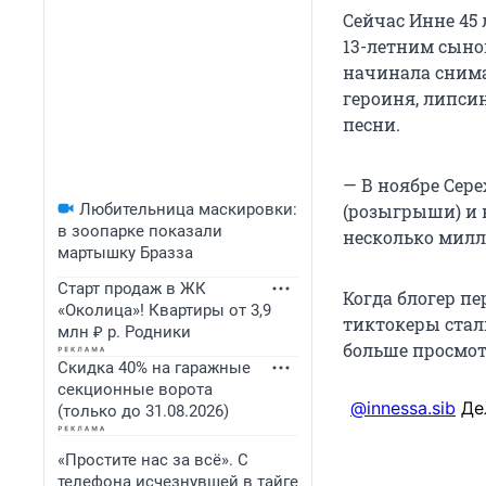
Сейчас Инне 45 
13-летним сыно
начинала снима
героиня, липсин
песни.
— В ноябре Сер
Любительница маскировки:
(розыгрыши) и 
в зоопарке показали
несколько милл
мартышку Бразза
Старт продаж в ЖК
Когда блогер пе
«Околица»! Квартиры от 3,9
тиктокеры стал
млн ₽ р. Родники
больше просмот
Скидка 40% на гаражные
секционные ворота
@innessa.sib
Дел
(только до 31.08.2026)
«Простите нас за всё». С
телефона исчезнувшей в тайге