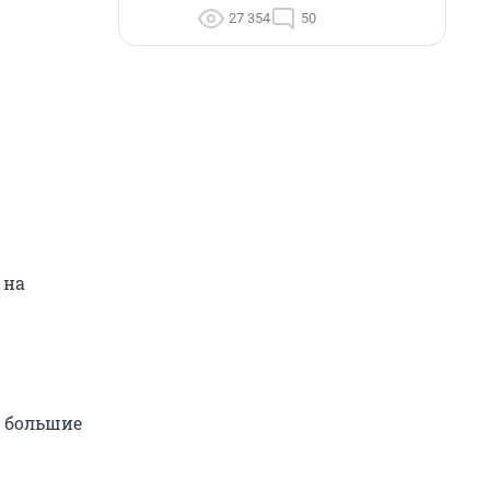
27 354
50
 на
и большие