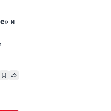
е» и
и