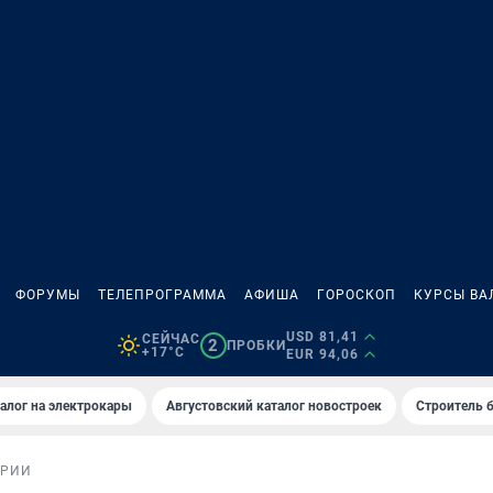
ФОРУМЫ
ТЕЛЕПРОГРАММА
АФИША
ГОРОСКОП
КУРСЫ ВА
USD 81,41
СЕЙЧАС
2
ПРОБКИ
+17°C
EUR 94,06
алог на электрокары
Августовский каталог новостроек
Строитель б
ОРИИ