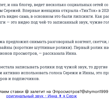
лет, и она блогер, ведет несколько социальных сетей с
м Сережей. Впервые женщина открыла «ТикТок» в 2020
ть видео сама, в основном это были липсинги. Как ра
ги — это видео под чей-то записанный звук, чужие го
ежа предложил снимать разговорный контент, скетчи,
вайны (короткие шутливые ролики). Первый ролик на
ионов просмотров, — рассказала Инна.
рестала записывать ролики под чужой звук, то другие
и активно использовать голоса Сережи и Инны, это п
ров и подписчиков.
аем ставки 😆 залетит на 🍋просмотров?@shymon199
оригинальный звук - Инна 👩‍👦Серж