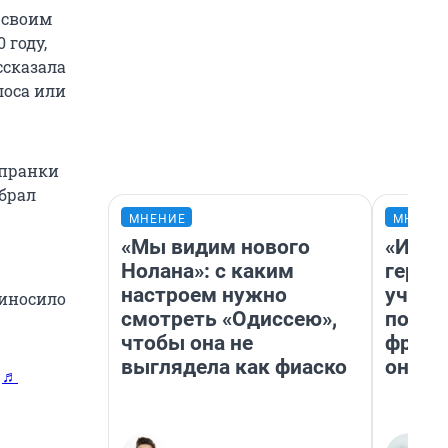
о своим
 году,
ссказала
лоса или
 пранки
брал
МНЕНИЕ
МНЕНИ
«Мы видим нового
«Игру
Нолана»: с каким
герои
настроем нужно
учит 
риносило
смотреть «Одиссею»,
попул
чтобы она не
франш
выглядела как фиаско
она п
9
♬