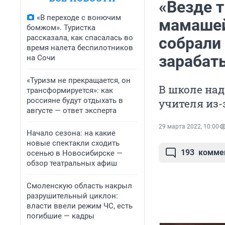
«Везде 
«В переходе с вонючим
мамашей
бомжом». Туристка
рассказала, как спасалась во
собрали 
время налета беспилотников
зарабат
на Сочи
«Туризм не прекращается, он
В школе над
трансформируется»: как
россияне будут отдыхать в
учителя из-
августе — ответ эксперта
29 марта 2022, 10:00
Начало сезона: на какие
новые спектакли сходить
193
комме
осенью в Новосибирске —
обзор театральных афиш
Смоленскую область накрыл
разрушительный циклон:
власти ввели режим ЧС, есть
погибшие — кадры