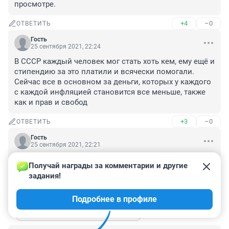
просмотре.
+4
–0
ОТВЕТИТЬ
Гость
25 сентября 2021, 22:24
В СССР каждый человек мог стать хоть кем, ему ещё и 
стипендию за это платили и всячески помогали. 
Сейчас все в основном за деньги, которых у каждого 
с каждой инфляцией становится все меньше, также 
как и прав и свобод
+3
–0
ОТВЕТИТЬ
Гость
25 сентября 2021, 22:21
СССР весь мир называл Великой Державой. Сейчас 
Получай награды за комментарии и другие 
мы потребляем наработанный им потенциал.
задания!
+3
–0
ОТВЕТИТЬ
3
Подробнее в профиле
Показать ещё 3 ответа