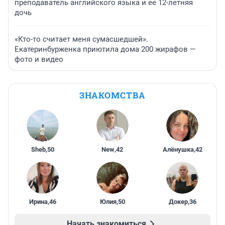
преподаватель английского языка и ее 12-летняя
дочь
«Кто-то считает меня сумасшедшей».
Екатеринбурженка приютила дома 200 жирафов —
фото и видео
ЗНАКОМСТВА
Sheb
,
50
New
,
42
Алёнушка
,
42
Ирина
,
46
Юлия
,
50
Докер
,
36
Начать знакомиться