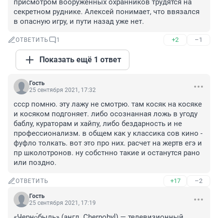
присмотром вооруженных охранников трудятся на 
секретном руднике. Алексей понимает, что ввязался 
в опасную игру, и пути назад уже нет.
+2
–1
ОТВЕТИТЬ
1
Показать ещё 1 ответ
Гость
25 сентября 2021, 17:32
ссср помню. эту лажу не смотрю. там косяк на косяке 
и косяком подгоняет. либо осознанная ложь в угоду 
баблу, кураторам и хайпу, либо бездарность и не 
профессионализм. в общем как у классика сов кино - 
фуфло толкать. вот это про них. расчет на жертв егэ и 
пр школотронов. ну собстнно такие и останутся рано 
или поздно.
+17
–2
ОТВЕТИТЬ
Гость
25 сентября 2021, 17:19
«Черно́быль» (англ. Chernobyl) — телевизионный 