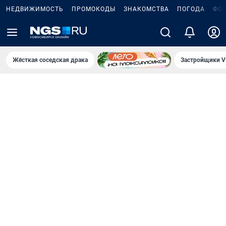
НЕДВИЖИМОСТЬ
ПРОМОКОДЫ
ЗНАКОМСТВА
ПОГОДА
ФО
Жёсткая соседская драка
Застройщики V