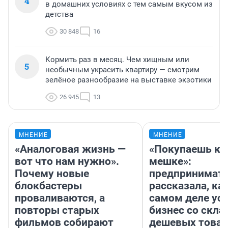
4
в домашних условиях с тем самым вкусом из
детства
30 848
16
Кормить раз в месяц. Чем хищным или
5
необычным украсить квартиру — смотрим
зелёное разнообразие на выставке экзотики
26 945
13
МНЕНИЕ
МНЕНИЕ
«Аналоговая жизнь —
«Покупаешь ко
вот что нам нужно».
мешке»:
Почему новые
предпринимат
блокбастеры
рассказала, как
проваливаются, а
самом деле ус
повторы старых
бизнес со скл
фильмов собирают
дешевых това