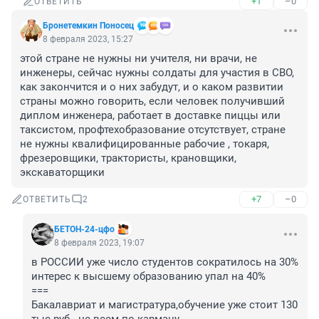
+1
–0
ОТВЕТИТЬ
Бронетемкин Поносец
8 февраля 2023, 15:27
этой стране не нужны ни учителя, ни врачи, не 
инженеры, сейчас нужны солдаты для участия в СВО, 
как закончится и о них забудут, и о каком развитии 
страны можно говорить, если человек получивший 
диплом инженера, работает в доставке пиццы или 
таксистом, профтехобразование отсутствует, стране 
не нужны квалифицированные рабочие , токаря, 
фрезеровщики, трактористы, крановщики, 
экскаваторщики
+7
–0
ОТВЕТИТЬ
2
БЕТОН-24-цфо
8 февраля 2023, 19:07
в РОССИИ уже число студентов сократилось на 30% 
интерес к высшему образованию упал на 40%

===

Бакалавриат и магистратура,обучение уже стоит 130 