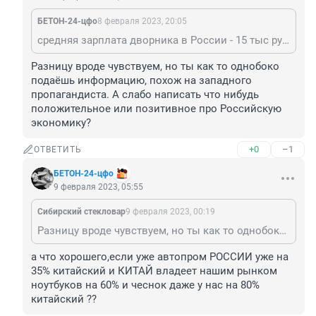
БЕТОН-24-цфо
8 февраля 2023, 20:05
средняя зарплата дворника в России - 15 тыс руб.. == в ЛАТВИИ за уборку территории 2 домов платят 1600 евро.. в ЛИТВЕ у дворников зарплата не менее 900 - 1 000 евро - разницу чувствуете?
Разницу вроде чувствуем, но ты как то однобоко 
подаёшь информацию, похож на западного 
пропагандиста. А слабо написать что нибудь 
положительное или позитивное про Российскую 
экономику?
+0
–1
ОТВЕТИТЬ
БЕТОН-24-цфо
9 февраля 2023, 05:55
Сибирский стекловар
9 февраля 2023, 00:19
Разницу вроде чувствуем, но ты как то однобоко подаёшь информацию, похож на западного пропагандиста. А слабо написать что нибудь положительное или позитивное про Российскую экономику?
а что хорошего,если уже автопром РОССИИ уже на 
35% китайский и КИТАЙ владеет нашим рынком 
ноутбуков на 60% и чеснок даже у нас на 80% 
китайский ??