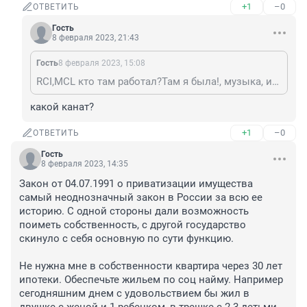
+1
–0
ОТВЕТИТЬ
Гость
8 февраля 2023, 21:43
Гость
8 февраля 2023, 15:08
RCI,MCL кто там работал?Там я была!, музыка, изо, труды это предметы начальной школы. Они нужны для общего развития, социализации, формирования личности, поиска талантов в ребенке. Физ-ра - предмет общего развития, социализации через командные игры. Другой вопрос, что они не должны оцениваться. Бред когда борцу ставят 3 за легкую атлетику, а игроку стартовой пятерки по баскетболу от школы ставят 3 за то что по канату медленно лазает.
какой канат?
+1
–0
ОТВЕТИТЬ
Гость
8 февраля 2023, 14:35
Закон от 04.07.1991 о приватизации имущества 
самый неоднозначный закон в России за всю ее 
историю. С одной стороны дали возможность 
поиметь собственность, с другой государство 
скинуло с себя основную по сути функцию. 

Не нужна мне в собственности квартира через 30 лет 
ипотеки. Обеспечьте жильем по соц найму. Например 
сегодняшним днем с удовольствием бы жил в 