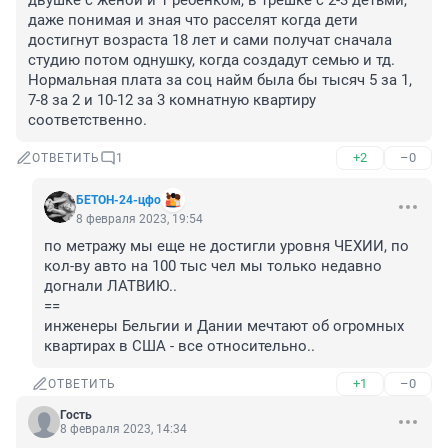
двушке с женой и 1 ребенком, в трешке с 2-3 детьми, 
даже понимая и зная что расселят когда дети 
достигнут возраста 18 лет и сами получат сначала 
студию потом однушку, когда создадут семью и тд. 

Нормальная плата за соц найм была бы тысяч 5 за 1, 
7-8 за 2 и 10-12 за 3 комнатную квартиру 
соответственно.
+2
–0
ОТВЕТИТЬ
1
БЕТОН-24-цфо
8 февраля 2023, 19:54
по метражу мы еще не достигли уровня ЧЕХИИ, по 
кол-ву авто на 100 тыс чел мы только недавно 
догнали ЛАТВИЮ..

==

инженеры Бельгии и Дании мечтают об огромных 
квартирах в США - все относительно..
+1
–0
ОТВЕТИТЬ
Гость
8 февраля 2023, 14:34