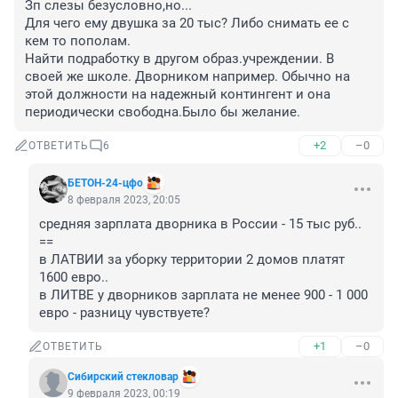
Зп слезы безусловно,но...

Для чего ему двушка за 20 тыс? Либо снимать ее с 
кем то пополам.

Найти подработку в другом образ.учреждении. В 
своей же школе. Дворником например. Обычно на 
этой должности на надежный контингент и она 
периодически свободна.Было бы желание.
+2
–0
ОТВЕТИТЬ
6
БЕТОН-24-цфо
8 февраля 2023, 20:05
средняя зарплата дворника в России - 15 тыс руб..

==

в ЛАТВИИ за уборку территории 2 домов платят 
1600 евро..

в ЛИТВЕ у дворников зарплата не менее 900 - 1 000 
евро - разницу чувствуете?
+1
–0
ОТВЕТИТЬ
Сибирский стекловар
9 февраля 2023, 00:19