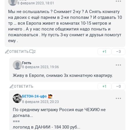
8 февраля 2023, 18:01
Мы не ослышались ? Снимает 2-ку ? А Снять комнату 
на двоих с ещё парнем в 2-ке пополам ? И отдавать 10 
тр … вся Европа живет в комнатах 10-15 метров и 
ничего . А у нас после общежития надо поныть и 
пожаловаться . Ну пусть 3-ку снимет и друзья помогут 
ему .
+1
–3
ОТВЕТИТЬ
2
Гость
8 февраля 2023, 19:06
Живу в Европе, снимаю 3х комнатную квартиру.
+1
–0
ОТВЕТИТЬ
БЕТОН-24-цфо
8 февраля 2023, 20:23
По среднему метражу Россия еще ЧЕХИЮ не 
догнала...

===

логопед в ДАНИИ - 184 300 руб...
