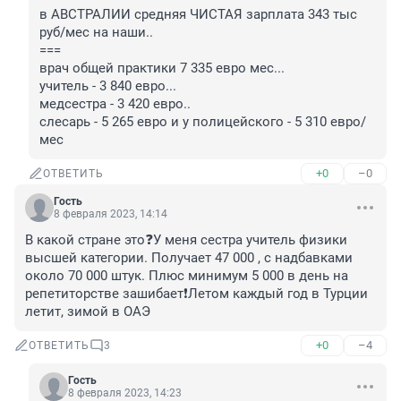
в АВСТРАЛИИ средняя ЧИСТАЯ зарплата 343 тыс 
руб/мес на наши..

===

врач общей практики 7 335 евро мес...

учитель - 3 840 евро...

медсестра - 3 420 евро..

слесарь - 5 265 евро и у полицейского - 5 310 евро/
мес
+0
–0
ОТВЕТИТЬ
Гость
8 февраля 2023, 14:14
В какой стране это❓У меня сестра учитель физики 
высшей категории. Получает 47 000 , с надбавками 
около 70 000 штук. Плюс минимум 5 000 в день на 
репетиторстве зашибает❗️Летом каждый год в Турции 
летит, зимой в ОАЭ
+0
–4
ОТВЕТИТЬ
3
Гость
8 февраля 2023, 14:23