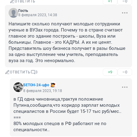
+1
–0
ОТВЕТИТЬ
Гость
8 февраля 2023, 14:38
Напишите сколько получают молодые сотрудники 
ученые в ВУЗах города. Почему то в стране считают 
главное это здание построить - школы, Вуза или 
больницы. Главное - это КАДРЫ. А их не ценят. 
Представитель шоу бизнеса получает в разы больше 
за одно выступление чем учитель, преподаватель 
вуза за год. Это ненормально.
+9
–0
ОТВЕТИТЬ
3
БЕТОН-24-цфо
8 февраля 2023, 19:18
в ГД одна чиновница,трактуя положение 
Путина,сообщила,что коридор зарплат молодых 
специалистов в России будет 15-17 тыс руб/мес..

===

80% молодых спецов в РФ работают не по 
специальности..