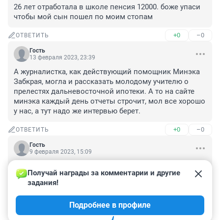
26 лет отработала в школе пенсия 12000. боже упаси 
чтобы мой сын пошел по моим стопам
+0
–0
ОТВЕТИТЬ
Гость
13 февраля 2023, 23:39
А журналистка, как действующий помощник Минэка 
Забкрая, могла и рассказать молодому учителю о 
прелестях дальневосточной ипотеки. А то на сайте 
минэка каждый день отчеты строчит, мол все хорошо 
у нас, а тут надо же интервью берет.
+0
–0
ОТВЕТИТЬ
Гость
9 февраля 2023, 15:09
Так если у учителя более менее зарплата, вы спросите 
Получай награды за комментарии и другие 
сколько ставок? Мало кто из новых учителей 
задания!
задерживается в школе надолго, а чтобы получать 
надо ставками завалиться, за одну ставку должны 50 
Подробнее в профиле
т. платить, а не за несколько.