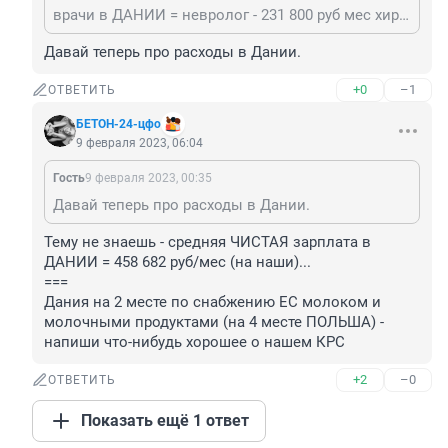
врачи в ДАНИИ = невролог - 231 800 руб мес хирург - 256 600 руб... педиатр 213 200 руб... зав отделением - 300 100 руб.. === ср зарплата медиков ДАНИИ на октябрь 2022 = 222 400 руб/мекс (на наши)
Давай теперь про расходы в Дании.
+0
–1
ОТВЕТИТЬ
БЕТОН-24-цфо
9 февраля 2023, 06:04
Гость
9 февраля 2023, 00:35
Давай теперь про расходы в Дании.
Тему не знаешь - средняя ЧИСТАЯ зарплата в 
ДАНИИ = 458 682 руб/мес (на наши)...

===

Дания на 2 месте по снабжению ЕС молоком и 
молочными продуктами (на 4 месте ПОЛЬША) - 
напиши что-нибудь хорошее о нашем КРС
+2
–0
ОТВЕТИТЬ
Показать ещё 1 ответ