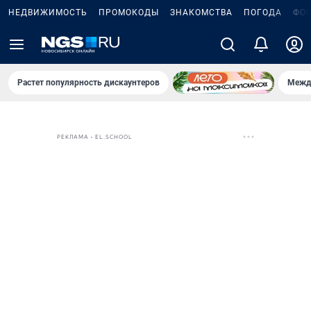
НЕДВИЖИМОСТЬ
ПРОМОКОДЫ
ЗНАКОМСТВА
ПОГОДА
ФО
Растет популярность дискаунтеров
Межд
РЕКЛАМА • EL.SCHOOL