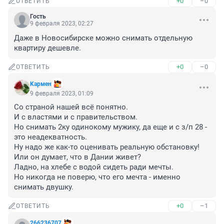
+0
–0
ОТВЕТИТЬ
Гость
9 февраля 2023, 02:27
Даже в Новосибирске можно снимать отдельную 
квартиру дешевле.
+0
–0
ОТВЕТИТЬ
Kармен
9 февраля 2023, 01:09
Со страной нашей всё понятно.

И с властями и с правительством.

Но снимать 2ку одинокому мужику, да еще и с з/п 28 - 
это неадекватность.

Ну надо же как-то оценивать реальную обстановку!

Или он думает, что в Дании живет?

Ладно, на хлебе с водой сидеть ради мечты.

Но никогда не поверю, что его мечта - именно 
снимать двушку.
+0
–1
ОТВЕТИТЬ
266236707