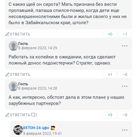
С каких щей он сирота? Мать признана без вести 
пропавшей, папаша спился-помер, когда дети еще 
несовершеннолетними были и жилья своего у них не 
было в Забайкальском крае, штоле?
+0
–1
ОТВЕТИТЬ
Гость
8 февраля 2023, 14:29
Работать за копейки в ожидании, когда сделают 
ложный донос педоистерчки? Стратег, однако.
+1
–0
ОТВЕТИТЬ
Гость
8 февраля 2023, 14:28
А как, интересно, обстоят дела в этом плане у наших 
зарубежных партнеров?
+3
–0
ОТВЕТИТЬ
1
БЕТОН-24-цфо
8 февраля 2023, 19:41