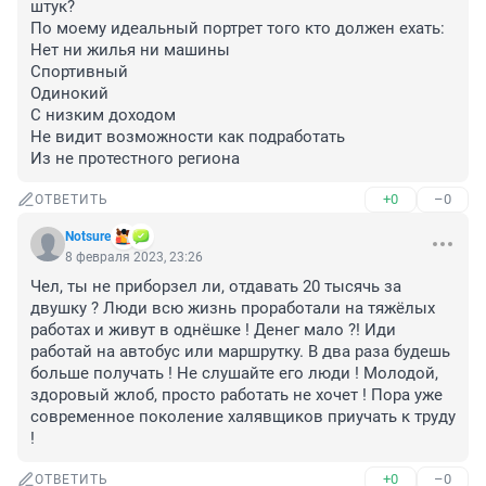
штук?

По моему идеальный портрет того кто должен ехать:

Нет ни жилья ни машины

Спортивный

Одинокий

С низким доходом

Не видит возможности как подработать

Из не протестного региона
+0
–0
ОТВЕТИТЬ
Notsure
8 февраля 2023, 23:26
Чел, ты не приборзел ли, отдавать 20 тысячь за 
двушку ? Люди всю жизнь проработали на тяжёлых 
работах и живут в однёшке ! Денег мало ?! Иди 
работай на автобус или маршрутку. В два раза будешь 
больше получать ! Не слушайте его люди ! Молодой, 
здоровый жлоб, просто работать не хочет ! Пора уже 
современное поколение халявщиков приучать к труду 
!
+0
–0
ОТВЕТИТЬ