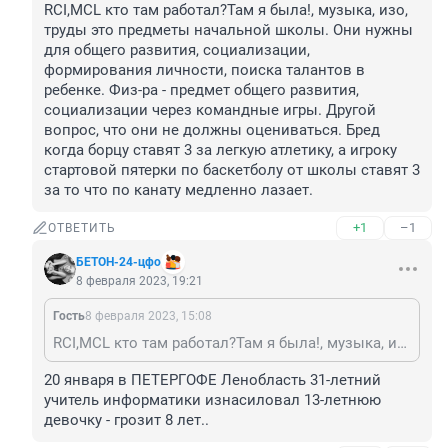
RCI,MCL кто там работал?Там я была!, музыка, изо, 
труды это предметы начальной школы. Они нужны 
для общего развития, социализации, 
формирования личности, поиска талантов в 
ребенке. Физ-ра - предмет общего развития, 
социализации через командные игры. Другой 
вопрос, что они не должны оцениваться. Бред 
когда борцу ставят 3 за легкую атлетику, а игроку 
стартовой пятерки по баскетболу от школы ставят 3 
за то что по канату медленно лазает.
+1
–1
ОТВЕТИТЬ
БЕТОН-24-цфо
8 февраля 2023, 19:21
Гость
8 февраля 2023, 15:08
RCI,MCL кто там работал?Там я была!, музыка, изо, труды это предметы начальной школы. Они нужны для общего развития, социализации, формирования личности, поиска талантов в ребенке. Физ-ра - предмет общего развития, социализации через командные игры. Другой вопрос, что они не должны оцениваться. Бред когда борцу ставят 3 за легкую атлетику, а игроку стартовой пятерки по баскетболу от школы ставят 3 за то что по канату медленно лазает.
20 января в ПЕТЕРГОФЕ Ленобласть 31-летний 
учитель информатики изнасиловал 13-летнюю 
девочку - грозит 8 лет..