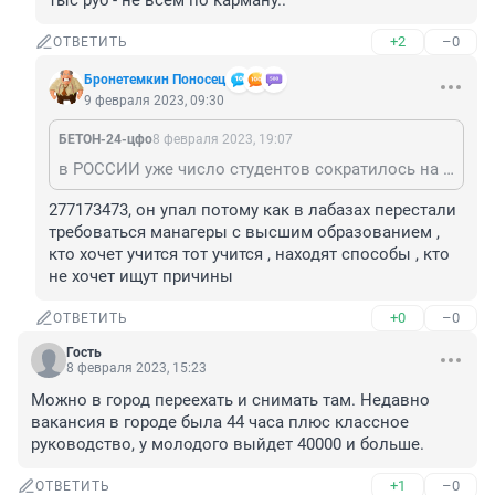
тыс руб - не всем по карману..
+2
–0
ОТВЕТИТЬ
Бронетемкин Поносец
9 февраля 2023, 09:30
БЕТОН-24-цфо
8 февраля 2023, 19:07
в РОССИИ уже число студентов сократилось на 30% интерес к высшему образованию упал на 40% === Бакалавриат и магистратура,обучение уже стоит 130 тыс руб - не всем по карману..
277173473, он упал потому как в лабазах перестали 
требоваться манагеры с высшим образованием , 
кто хочет учится тот учится , находят способы , кто 
не хочет ищут причины
+0
–0
ОТВЕТИТЬ
Гость
8 февраля 2023, 15:23
Можно в город переехать и снимать там. Недавно 
вакансия в городе была 44 часа плюс классное 
руководство, у молодого выйдет 40000 и больше.
+1
–0
ОТВЕТИТЬ