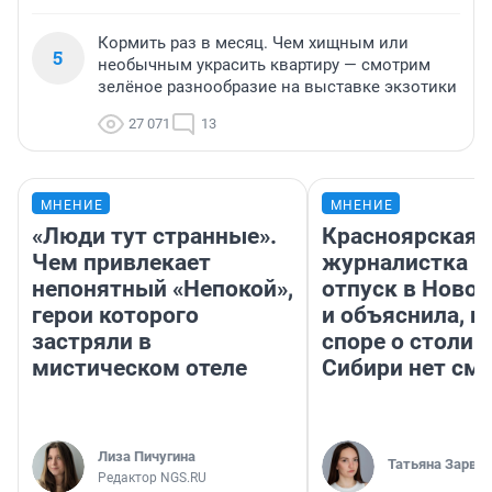
Кормить раз в месяц. Чем хищным или
5
необычным украсить квартиру — смотрим
зелёное разнообразие на выставке экзотики
27 071
13
МНЕНИЕ
МНЕНИЕ
«Люди тут странные».
Красноярская
Чем привлекает
журналистка п
непонятный «Непокой»,
отпуск в Ново
герои которого
и объяснила, п
застряли в
споре о столиц
мистическом отеле
Сибири нет см
Лиза Пичугина
Татьяна Зарва
Редактор NGS.RU