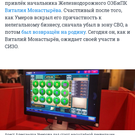
привлёк начальника Железнодорожного ОЭБиПК
Виталия Монастырёва
. Счастливый после того,
как Умеров вскрыл его причастность к
нелегальному бизнесу, сначала убыл в зону СВО, а
потом
был возвращён на родину
. Сегодня он, как и
Виталий Монастырёв, ожидает своей участи в
СИЗО.
Арест Александра Умерова дал старт масштабной ликвидации