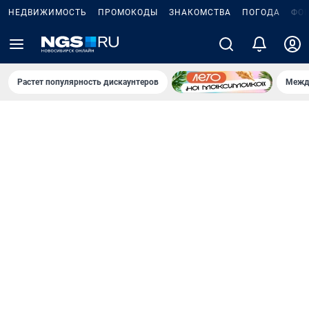
НЕДВИЖИМОСТЬ
ПРОМОКОДЫ
ЗНАКОМСТВА
ПОГОДА
ФО
Растет популярность дискаунтеров
Межд