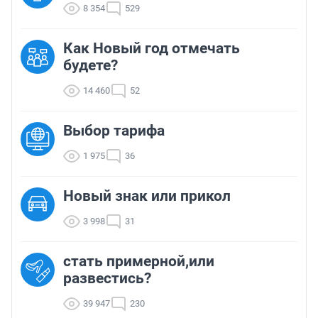
8 354
529
Как Новый год отмечать
будете?
14 460
52
Выбор тарифа
1 975
36
Новый знак или прикол
3 998
31
стать примерной,или
развестись?
39 947
230