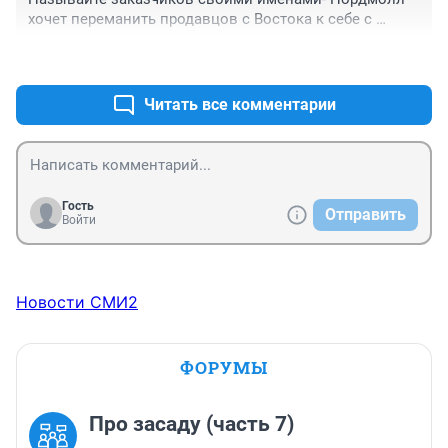
хочет переманить продавцов с Востока к себе с 
пустые корпуса. Не переманит- не выживет. От этого 
+2
–0
и все проверки и аресты. Крыша на крышу 
столкнулись.
Читать все комментарии
Гость
Отправить
Войти
Новости СМИ2
ФОРУМЫ
Про засаду (часть 7)