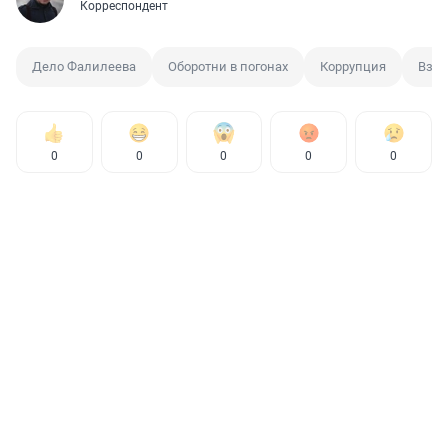
Корреспондент
Дело Фалилеева
Оборотни в погонах
Коррупция
Взят
0
0
0
0
0