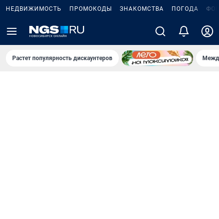
НЕДВИЖИМОСТЬ
ПРОМОКОДЫ
ЗНАКОМСТВА
ПОГОДА
ФО
Растет популярность дискаунтеров
Межд