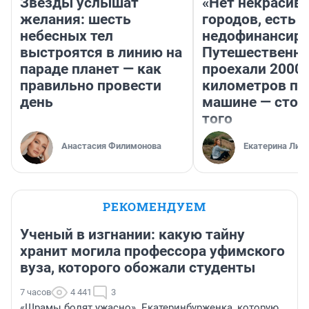
Звезды услышат
«Нет некрасив
желания: шесть
городов, есть
небесных тел
недофинансиро
выстроятся в линию на
Путешественн
параде планет — как
проехали 2000
правильно провести
километров по 
день
машине — стои
того
Анастасия Филимонова
Екатерина Лит
РЕКОМЕНДУЕМ
Ученый в изгнании: какую тайну
хранит могила профессора уфимского
вуза, которого обожали студенты
7 часов
4 441
3
«Шрамы болят ужасно». Екатеринбурженка, которую